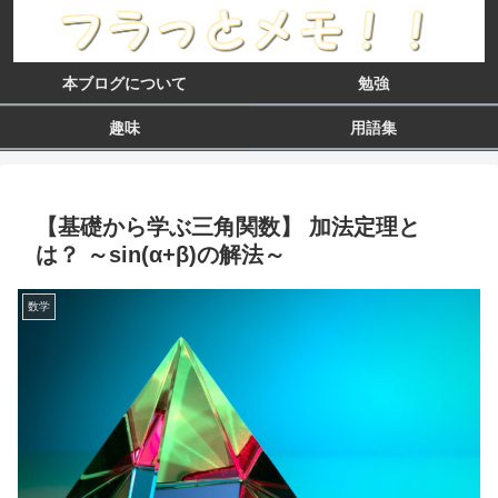
本ブログについて
勉強
趣味
用語集
【基礎から学ぶ三角関数】 加法定理と
は？ ～sin(α+β)の解法～
数学