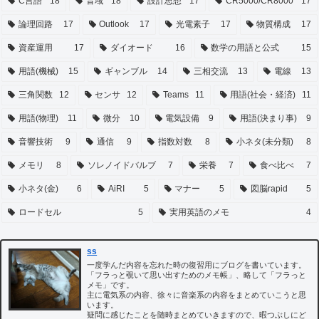
C言語
18
音域
18
設計思想
17
CR5000/CR8000
17
論理回路
17
Outlook
17
光電素子
17
物質構成
17
資産運用
17
ダイオード
16
数学の用語と公式
15
用語(機械)
15
ギャンブル
14
三相交流
13
電線
13
三角関数
12
センサ
12
Teams
11
用語(社会・経済)
11
用語(物理)
11
微分
10
電気設備
9
用語(決まり事)
9
音響技術
9
通信
9
指数対数
8
小ネタ(未分類)
8
メモリ
8
ソレノイドバルブ
7
栄養
7
食べ比べ
7
小ネタ(金)
6
AiRI
5
マナー
5
図脳rapid
5
ロードセル
5
実用英語のメモ
4
ss
一度学んだ内容を忘れた時の復習用にブログを書いています。
「フラっと覗いて思い出すためのメモ帳」、略して「フラっと
メモ」です。
主に電気系の内容、徐々に音楽系の内容をまとめていこうと思
います。
疑問に感じたことを随時まとめていきますので、暇つぶしにど