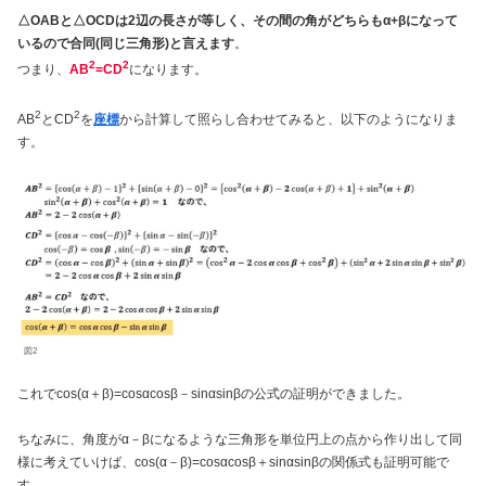
△OABと△OCDは2辺の長さが等しく、その間の角がどちらもα+βになって
いるので合同(同じ三角形)と言えます
。
2
2
つまり、
AB
=CD
になります。
2
2
AB
とCD
を
座標
から計算して照らし合わせてみると、以下のようになりま
す。
図2
これでcos(α＋β)=cosαcosβ－sinαsinβの公式の証明ができました。
ちなみに、角度がα－βになるような三角形を単位円上の点から作り出して同
様に考えていけば、cos(α－β)=cosαcosβ＋sinαsinβの関係式も証明可能で
す。