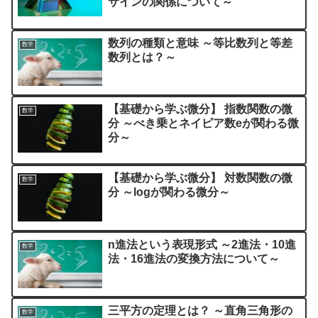
サインの関係について～
数列の種類と意味 ～等比数列と等差
数学
数列とは？～
【基礎から学ぶ微分】 指数関数の微
数学
分 ～べき乗とネイピア数eが関わる微
分～
【基礎から学ぶ微分】 対数関数の微
数学
分 ～logが関わる微分～
n進法という表現形式 ～2進法・10進
数学
法・16進法の変換方法について～
三平方の定理とは？ ～直角三角形の
数学