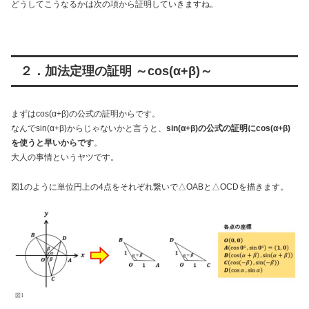
どうしてこうなるかは次の項から証明していきますね。
２．加法定理の証明 ～cos(α+β)～
まずはcos(α+β)の公式の証明からです。
なんでsin(α+β)からじゃないかと言うと、
sin(α+β)の公式の証明にcos(α+β)
を使うと早いからです
。
大人の事情というヤツです。
図1のように単位円上の4点をそれぞれ繋いで△OABと△OCDを描きます。
図1