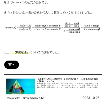
最後にtan(α＋β)の公式の証明です。
sin(α＋β)とcos(α＋β)の公式を代入して整理していくだけですけどね。
以上、
「加法定理」
についての説明でした。
前へ
【基礎から学ぶ三角関数】 余弦定理とは？ ～三角形の角と各辺
の関係について～
数学は社会に出るとあまり役に立たないみたいなことを言っている人が偶にいます
が、電気系の分野に進むとそうでもないです。忘れたころに中学・高校で習った内
容を思い返す必要がある…ということは微妙にあります。本記事ではそんな内容の
一つである“三角関数”について、基本からわかりやすくまとめてみました。今回は余
弦定理についてです。
2023.10.25
www.elmusicwisdom.site