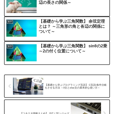
辺の長さの関係～
【基礎から学ぶ三角関数】 余弦定理
数学
とは？ ～三角形の角と各辺の関係に
ついて～
【基礎から学ぶ三角関数】 sinθの2乗
数学
～2の付く位置について～
【基礎から学ぶプログラミング言語】 C言語/条件分岐
をさせる方法 ～if文とelse文の基本的な使い方～
【コネクタ情報まとめ】 JST / ZEシリーズ