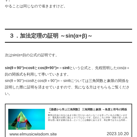
やることは同じなので省きますけど。
３．加法定理の証明 ～sin(α+β)～
次はsin(α+β)の公式の証明です。
sin(θ＋90°)=cosθ
と
cos(θ+90°)=－sinθ
という公式と、先程照明したcos(α＋
β)の関係式を利用して導いていきます。
sin(θ＋90°)=cosθとcos(θ＋90°)=－sinθについては三角関数と象限の関係を
説明した際に証明を済ませていますので、気になる方はそちらもご覧くださ
い。
【基礎から学ぶ三角関数】 三角関数と象限 ～角度と符号の関係
～
数学は社会に出るとあまり役に立たないみたいなことを言っている人が偶にいます
が、電気系の分野に進むとそうでもないです。忘れたころに中学・高校で習った内
容を思い返す必要がある…ということは微妙にあります。本記事ではそんな内容の
一つである“三角関数”について、基本からわかりやすくまとめてみました。今回は三
角関数と象限についてです。
2023.10.20
www.elmusicwisdom.site