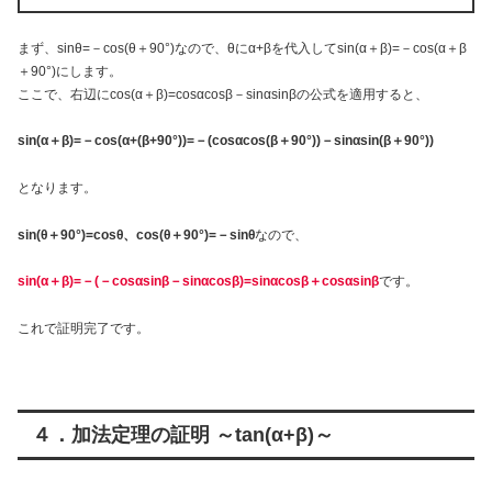
まず、sinθ=－cos(θ＋90°)なので、θにα+βを代入してsin(α＋β)=－cos(α＋β
＋90°)にします。
ここで、右辺にcos(α＋β)=cosαcosβ－sinαsinβの公式を適用すると、
sin(α＋β)=－cos(α+(β+90°))=－(cosαcos(β＋90°))－sinαsin(β＋90°))
となります。
sin(θ＋90°)=cosθ、cos(θ＋90°)=－sinθ
なので、
sin(α＋β)=－(－cosαsinβ－sinαcosβ)=sinαcosβ＋cosαsinβ
です。
これで証明完了です。
４．加法定理の証明 ～tan(α+β)～