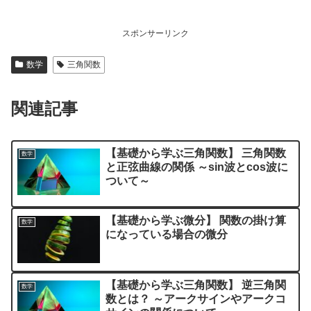
スポンサーリンク
数学
三角関数
関連記事
【基礎から学ぶ三角関数】 三角関数
数学
と正弦曲線の関係 ～sin波とcos波に
ついて～
【基礎から学ぶ微分】 関数の掛け算
数学
になっている場合の微分
【基礎から学ぶ三角関数】 逆三角関
数学
数とは？ ～アークサインやアークコ