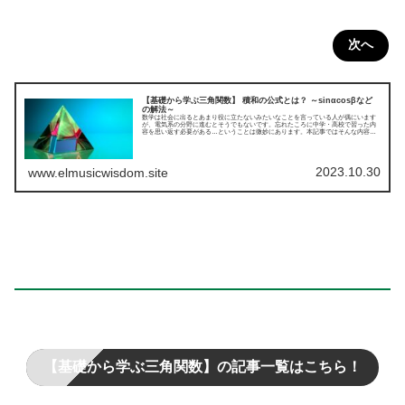
次へ
【基礎から学ぶ三角関数】 積和の公式とは？ ～sinαcosβなど
の解法～
数学は社会に出るとあまり役に立たないみたいなことを言っている人が偶にいます
が、電気系の分野に進むとそうでもないです。忘れたころに中学・高校で習った内
容を思い返す必要がある…ということは微妙にあります。本記事ではそんな内容の
一つである“三角関数”について、基本からわかりやすくまとめてみました。今回は積
和の公式についてです。
2023.10.30
www.elmusicwisdom.site
【基礎から学ぶ三角関数】の記事一覧はこちら！