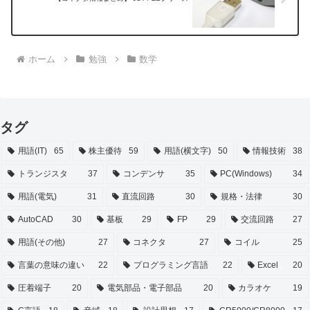
ホーム
勉強
数学
タグ
用語(IT)
65
株主優待
59
用語(横文字)
50
情報技術
38
トランジスタ
37
コンデンサ
35
PC(Windows)
34
用語(電気)
31
直流回路
30
規格・法律
30
AutoCAD
30
基板
29
FP
29
交流回路
27
用語(その他)
27
コネクタ
27
コイル
25
言葉の意味の違い
22
プログラミング言語
22
Excel
20
圧着端子
20
電気部品・電子部品
20
カラオケ
19