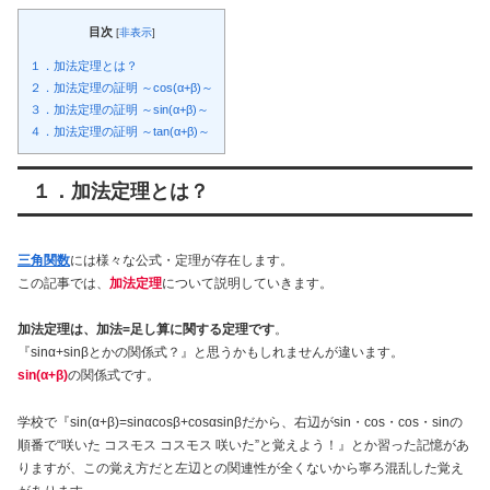
目次
[
非表示
]
１．加法定理とは？
２．加法定理の証明 ～cos(α+β)～
３．加法定理の証明 ～sin(α+β)～
４．加法定理の証明 ～tan(α+β)～
１．加法定理とは？
三角関数
には様々な公式・定理が存在します。
この記事では、
加法定理
について説明していきます。
加法定理は、加法=足し算に関する定理です
。
『sinα+sinβとかの関係式？』と思うかもしれませんが違います。
sin(α+β)
の関係式です。
学校で『sin(α+β)=sinαcosβ+cosαsinβだから、右辺がsin・cos・cos・sinの
順番で“咲いた コスモス コスモス 咲いた”と覚えよう！』とか習った記憶があ
りますが、この覚え方だと左辺との関連性が全くないから寧ろ混乱した覚え