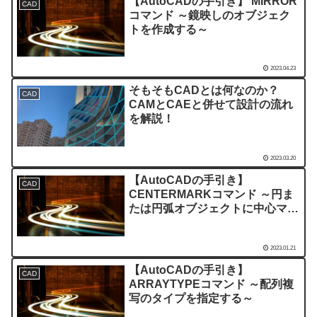
【AutoCADの手引き】 MIRROR
CAD
コマンド ～鏡映しのオブジェク
トを作成する～
2023.04.23
そもそもCADとは何なのか？
CAD
CAMとCAEと併せて設計の流れ
を解説！
2023.03.20
【AutoCADの手引き】
CAD
CENTERMARKコマンド ～円ま
たは円弧オブジェクトに中心マー
クを付ける～
2023.01.21
【AutoCADの手引き】
CAD
ARRAYTYPEコマンド ～配列複
写のタイプを指定する～