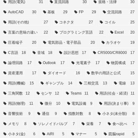
用語(電気)
31
直流回路
30
規格・法律
30
AutoCAD
30
基板
29
FP
29
交流回路
27
用語(その他)
27
コネクタ
27
コイル
25
言葉の意味の違い
22
プログラミング言語
22
Excel
20
圧着端子
20
電気部品・電子部品
20
カラオケ
19
C言語
18
音域
18
設計思想
17
CR5000/CR8000
17
論理回路
17
Outlook
17
光電素子
17
物質構成
17
資産運用
17
ダイオード
16
数学の用語と公式
15
用語(機械)
15
ギャンブル
14
三相交流
13
電線
13
三角関数
12
センサ
12
Teams
11
用語(社会・経済)
11
用語(物理)
11
微分
10
電気設備
9
用語(決まり事)
9
音響技術
9
通信
9
指数対数
8
小ネタ(未分類)
8
メモリ
8
ソレノイドバルブ
7
栄養
7
食べ比べ
7
小ネタ(金)
6
AiRI
5
マナー
5
図脳rapid
5