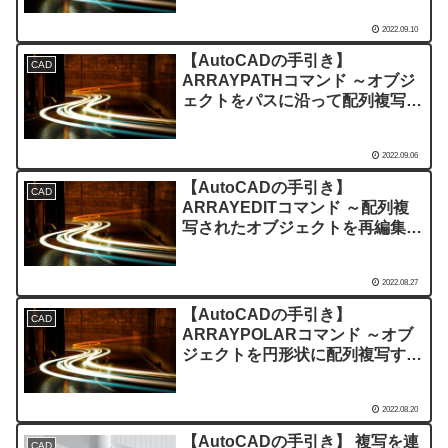
2022.09.10
【AutoCADの手引き】
CAD
ARRAYPATHコマンド ～オブジ
ェクトをパスに沿って配列複写す
る～
2022.09.06
【AutoCADの手引き】
CAD
ARRAYEDITコマンド ～配列複
写されたオブジェクトを再編集す
る～
2022.08.27
【AutoCADの手引き】
CAD
ARRAYPOLARコマンド ～オブ
ジェクトを円形状に配列複写する
～
2022.08.20
【AutoCADの手引き】 複写を連
CAD