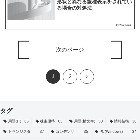
形状と異なる線種表示をされてい
る場合の対処法
2022.04.24
次のページ
次
1
2
へ
タグ
用語(IT)
65
株主優待
63
用語(横文字)
50
情報技術
38
トランジスタ
37
コンデンサ
35
PC(Windows)
34