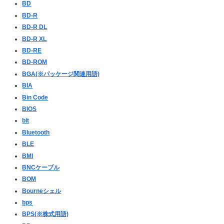
BD
BD-R
BD-R DL
BD-R XL
BD-RE
BD-ROM
BGA(※パッケージ関連用語)
BIA
Bin Code
BIOS
bit
Bluetooth
BLE
BMI
BNCケーブル
BOM
Bourneシェル
bps
BPS(※株式用語)