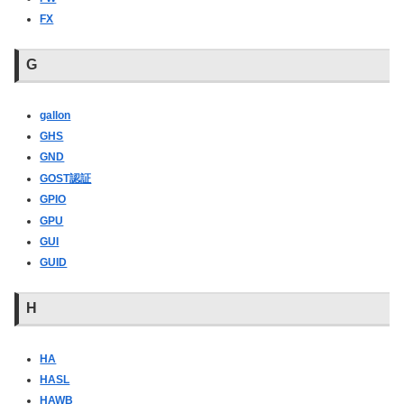
FX
G
gallon
GHS
GND
GOST認証
GPIO
GPU
GUI
GUID
H
HA
HASL
HAWB