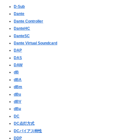
D-Sub
Dante
Dante Controller
DanteHC
DanteSC
Dante Virtual Soundcard
DAP
DAS
DAW
dB
dBA
dBm
dBu
dBV
dBμ
DC
DC点灯方式
DCバイアス特性
DDP