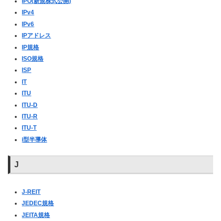
IPO(新規株式公開)
IPv4
IPv6
IPアドレス
IP規格
ISO規格
ISP
IT
ITU
ITU-D
ITU-R
ITU-T
i型半導体
J
J-REIT
JEDEC規格
JEITA規格