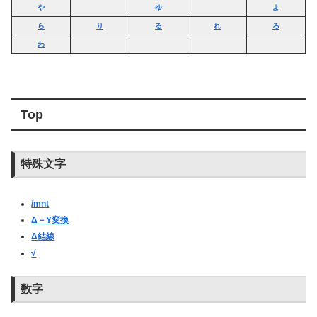
や
ゆ
よ
ら
り
る
れ
ろ
わ
Top
特殊文字
/mnt
Δ－Y変換
Δ結線
√
数字