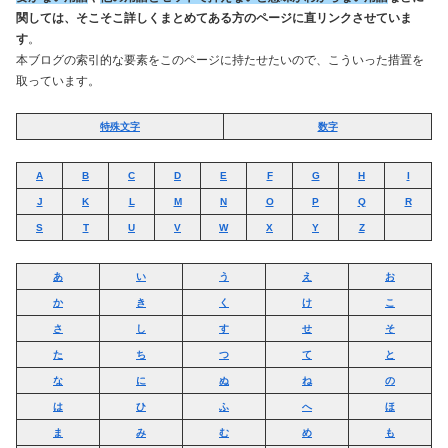
関しては、そこそこ詳しくまとめてある方のページに直リンクさせていま
す
。
本ブログの索引的な要素をこのページに持たせたいので、こういった措置を
取っています。
特殊文字
数字
A
B
C
D
E
F
G
H
I
J
K
L
M
N
O
P
Q
R
S
T
U
V
W
X
Y
Z
あ
い
う
え
お
か
き
く
け
こ
さ
し
す
せ
そ
た
ち
つ
て
と
な
に
ぬ
ね
の
は
ひ
ふ
へ
ほ
ま
み
む
め
も