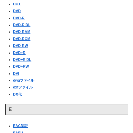
DUT
DVD
DVD-R
DVD-R DL
DVD-RAM
DVD-ROM
DVD-RW
DVD+R
DVD+R DL
DVD+RW
DVI
dwgファイル
dxfファイル
DX化
E
EAC認証
EAEU