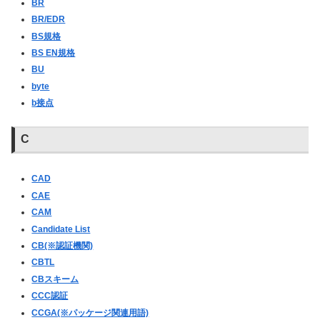
BR
BR/EDR
BS規格
BS EN規格
BU
byte
b接点
C
CAD
CAE
CAM
Candidate List
CB(※認証機関)
CBTL
CBスキーム
CCC認証
CCGA(※パッケージ関連用語)