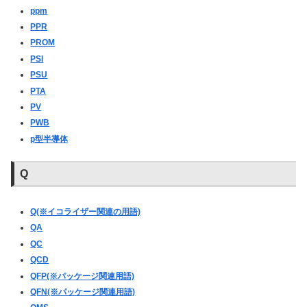
ppm
PPR
PROM
PSI
PSU
PTA
PV
PWB
p型半導体
Q
Q(※イコライザー関連の用語)
QA
QC
QCD
QFP(※パッケージ関連用語)
QFN(※パッケージ関連用語)