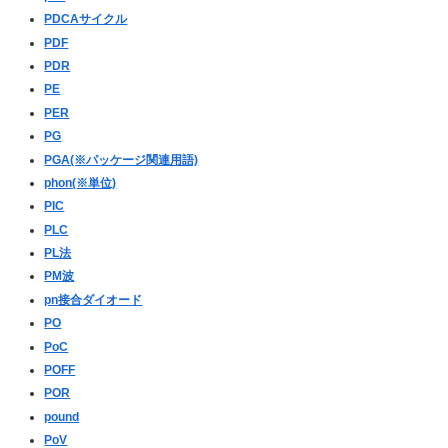
PDCAサイクル
PDF
PDR
PE
PER
PG
PGA(※パッケージ関連用語)
phon(※単位)
PIC
PLC
PL法
PM波
pn接合ダイオード
PO
PoC
POFF
POR
pound
PoV