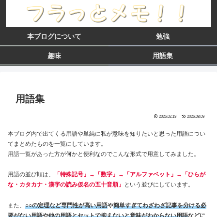
本ブログについて
勉強
趣味
用語集
用語集
2026.02.19
2026.08.09
本ブログ内で出てくる用語や単純に私が意味を知りたいと思った用語につい
てまとめたものを一覧にしています。
用語一覧があった方が何かと便利なのでこんな形式で用意してみました。
用語の並び順は、
「特殊記号」→「数字」→「アルファベット」→「ひらが
な・カタカナ・漢字の読み仮名の五十音順」
という並びにしています。
また、
○○の定理など専門性が高い用語
や
簡単すぎてわざわざ記事を分ける必
要がない用語
や
他の用語とセットで抑えないと意味がわからない用語
などに