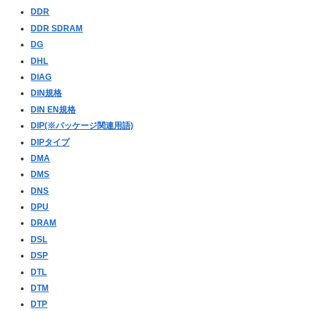
DDR
DDR SDRAM
DG
DHL
DIAG
DIN規格
DIN EN規格
DIP(※パッケージ関連用語)
DIPタイプ
DMA
DMS
DNS
DPU
DRAM
DSL
DSP
DTL
DTM
DTP