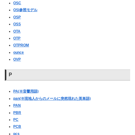
OSC
OSI参照モデル
OSP
OSS
OTA
OTP
OTPROM
ounce
OVP
P
PA(※音響用語)
pan(※現地人からのメールに突然現れた英単語)
PAN
PBR
PC
PCB
pcs