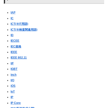
IAP
IC
ICT(※IT用語)
ICT(※検査関連用語)
ID
IECEE
IEC規格
IEEE
IEEE 802.11
I/F
IGBT
inch
I/O
iOS
IoT
IP
IP Core