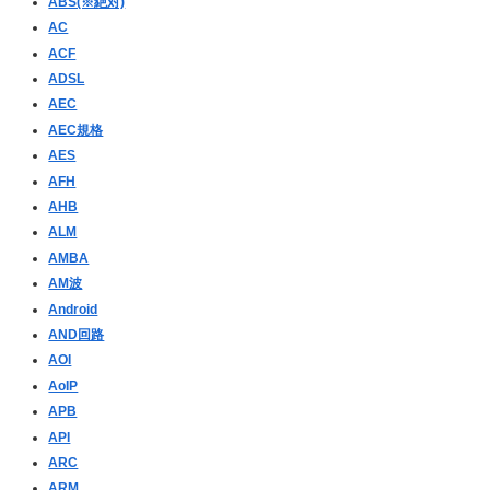
ABS(※絶対)
AC
ACF
ADSL
AEC
AEC規格
AES
AFH
AHB
ALM
AMBA
AM波
Android
AND回路
AOI
AoIP
APB
API
ARC
ARM