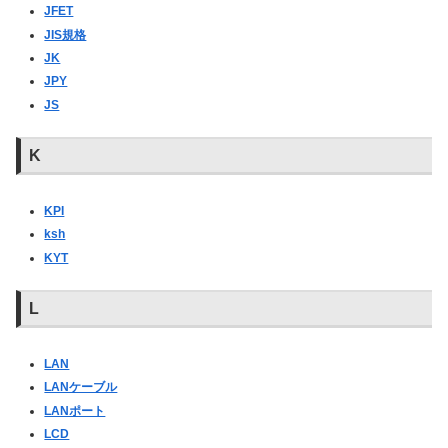
JFET
JIS規格
JK
JPY
JS
K
KPI
ksh
KYT
L
LAN
LANケーブル
LANポート
LCD