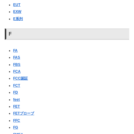
EUT
EXW
E系列
F
FA
FAS
FBS
FCA
FCC認証
FCT
FD
feet
FET
FETプローブ
FFC
FG