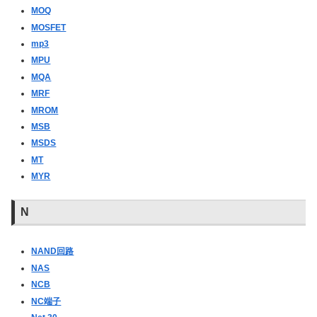
MOQ
MOSFET
mp3
MPU
MQA
MRF
MROM
MSB
MSDS
MT
MYR
N
NAND回路
NAS
NCB
NC端子