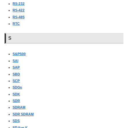
RS-232
RS-422
RS-485
RTC
S
S&P500
SAI
SAP
SBD
SCP
SDGs
SDK
SDR
SDRAM
SDR SDRAM
SDS
SDカード