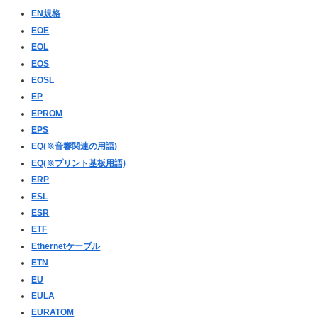
EN規格
EOE
EOL
EOS
EOSL
EP
EPROM
EPS
EQ(※音響関連の用語)
EQ(※プリント基板用語)
ERP
ESL
ESR
ETF
Ethernetケーブル
ETN
EU
EULA
EURATOM