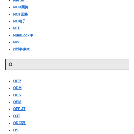
Net 30
NOR回路
NOT回路
NO端子
NTH
NumLockキー
NW
n型半導体
O
OCP
ODM
ODS
OEM
OFF-JT
OJT
OR回路
OS