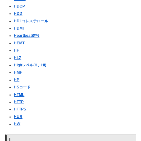
HDCP
HDD
HDLコレステロール
HDMI
Heartbeat信号
HEMT
HF
Hi-Z
Highレベル(H、Hi)
HMF
HP
HSコード
HTML
HTTP
HTTPS
HUB
HW
I