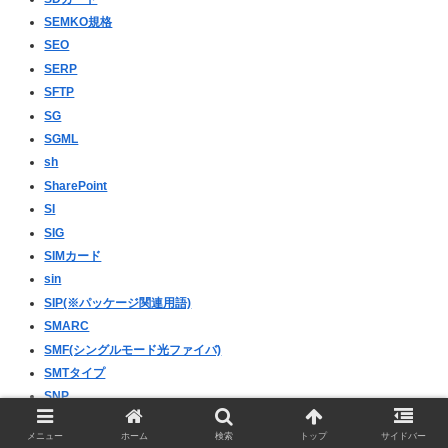
SEMKO規格
SEO
SERP
SFTP
SG
SGML
sh
SharePoint
SI
SIG
SIMカード
sin
SIP(※パッケージ関連用語)
SMARC
SMF(シングルモード光ファイバ)
SMTタイプ
SNP
SNS
メニュー
ホーム
検索
トップ
サイドバー
SN比(S/N比)