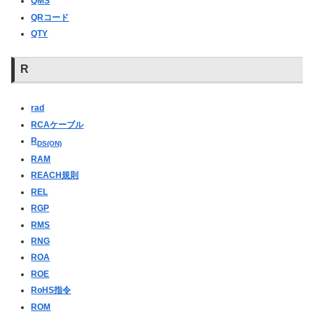
QMS
QRコード
QTY
R
rad
RCAケーブル
R
DS(ON)
RAM
REACH規則
REL
RGP
RMS
RNG
ROA
ROE
RoHS指令
ROM