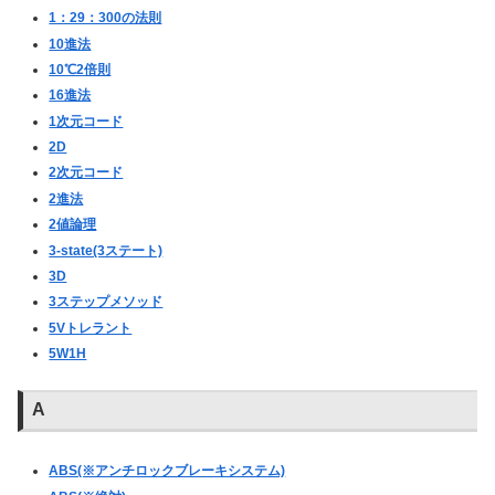
1：29：300の法則
10進法
10℃2倍則
16進法
1次元コード
2D
2次元コード
2進法
2値論理
3-state(3ステート)
3D
3ステップメソッド
5Vトレラント
5W1H
A
ABS(※アンチロックブレーキシステム)