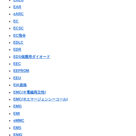
EAR
eARC
EC
ECSC
EC指令
EDLC
EDR
EDS保護用ダイオード
EEC
EEPROM
EEU
EIA規格
EMC(※電磁両立性)
EMC(※エマージェンシーコール)
EMG
EMI
eMMC
EMS
ENIG