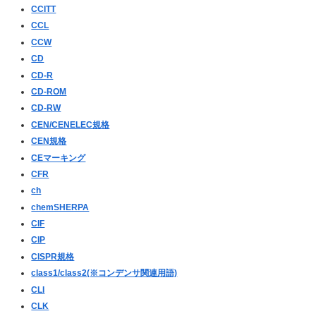
CCITT
CCL
CCW
CD
CD-R
CD-ROM
CD-RW
CEN
/CENELEC
規格
CEN規格
CEマーキング
CFR
ch
chemSHERPA
CIF
CIP
CISPR規格
class1/class2(※コンデンサ関連用語)
CLI
CLK