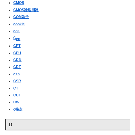
CMOS
CMOS論理回路
COM端子
cookie
cos
C
PD
CPT
CPU
CRD
CRT
csh
CSR
CT
CUI
CW
c接点
D