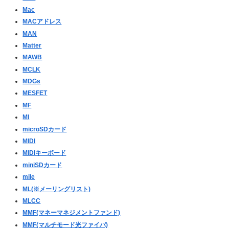
Mac
MACアドレス
MAN
Matter
MAWB
MCLK
MDGs
MESFET
MF
MI
microSDカード
MIDI
MIDIキーボード
miniSDカード
mile
ML(※メーリングリスト)
MLCC
MMF(マネーマネジメントファンド)
MMF(マルチモード光ファイバ)