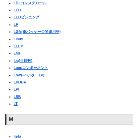
LDLコレステロール
LED
LEDビンニング
LF
LGA(※パッケージ関連用語)
Linux
LLDP
LMF
log(※対数)
Loopコンポーネント
Lowレベル(L、Lo)
LPDDR
LPI
LSB
LT
M
m4a