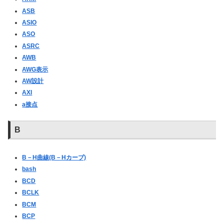
ASB
ASIO
ASO
ASRC
AWB
AWG表示
AW設計
AXI
a接点
B
B－H曲線(B－Hカーブ)
bash
BCD
BCLK
BCM
BCP