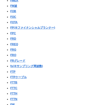
FMEA
FM波
FOB
FOC
FOTA
FP(※ファイナンシャルプランナー)
FPC
FRD
FREQ
FRG
FRO
FRグレード
fs(※サンプリング周波数)
FTP
FTPケーブル
FTTB
FTTC
FTTH
FTTN
FW