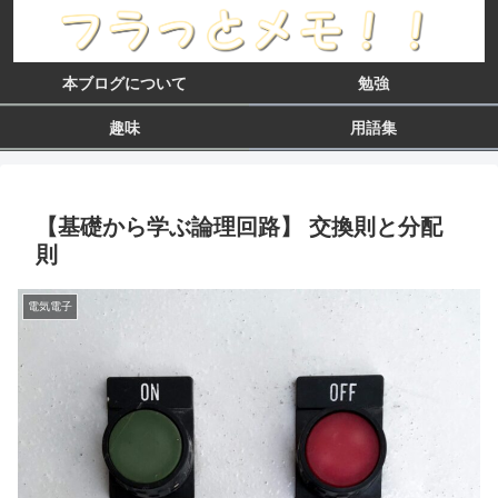
本ブログについて
勉強
趣味
用語集
【基礎から学ぶ論理回路】 交換則と分配
則
電気電子