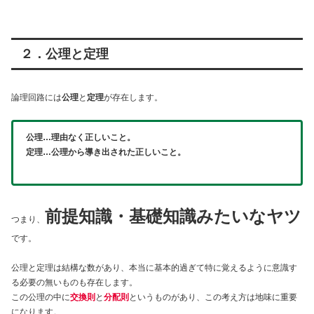
２．公理と定理
論理回路には
公理
と
定理
が存在します。
公理…理由なく正しいこと。
定理…公理から導き出された正しいこと。
前提知識・基礎知識みたいなヤツ
つまり、
です。
公理と定理は結構な数があり、本当に基本的過ぎて特に覚えるように意識す
る必要の無いものも存在します。
この公理の中に
交換則
と
分配則
というものがあり、この考え方は地味に重要
になります。