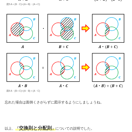
図5 A＋(B・C)=(A＋B)・(A＋C)
図6 A・(B＋C)=(A・B)＋(A・C)
忘れた場合は面倒くさがらずに図示するようにしましょうね。
交換則と分配則
以上、
「
」
についての説明でした。