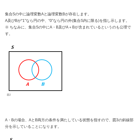
集合Sの中に論理変数Aと論理変数Bが存在します。
A及びBが“1”なら円の中、“0”なら円の外(集合S内に限る)を指し示します。
※ ちなみに、集合Sの中にA・B及びA＋Bが含まれているというのも公理で
す。
図2
A・Bの場合、AとB両方の条件を満たしている状態を指すので、図3の斜線部
分を示していることになります。