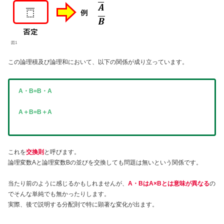
図1
この論理積及び論理和において、以下の関係が成り立っています。
A・B=B・A
A＋B=B＋A
これを
交換則
と呼びます。
論理変数Aと論理変数Bの並びを交換しても問題は無いという関係です。
当たり前のように感じるかもしれませんが、
A・BはA×Bとは意味が異なる
の
でそんな単純でも無かったりします。
実際、後で説明する分配則で特に顕著な変化が出ます。