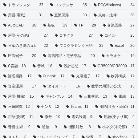
トランジスタ
37
コンデンサ
35
PC(Windows)
34
用語(電気)
31
直流回路
30
規格・法律
30
AutoCAD
30
基板
29
FP
29
交流回路
27
用語(その他)
27
コネクタ
27
コイル
25
言葉の意味の違い
22
プログラミング言語
22
Excel
20
圧着端子
20
電気部品・電子部品
20
カラオケ
19
C言語
18
音域
18
設計思想
17
CR5000/CR8000
17
論理回路
17
Outlook
17
光電素子
17
物質構成
17
資産運用
17
ダイオード
16
数学の用語と公式
15
用語(機械)
15
ギャンブル
14
三相交流
13
電線
13
三角関数
12
センサ
12
Teams
11
用語(社会・経済)
11
用語(物理)
11
微分
10
電気設備
9
用語(決まり事)
9
音響技術
9
通信
9
指数対数
8
小ネタ(未分類)
8
メモリ
8
ソレノイドバルブ
7
栄養
7
食べ比べ
7