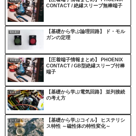
電気電子
CONTACT / 絶縁スリーブ無棒端子
【基礎から学ぶ論理回路】 ド・モル
電気電子
ガンの定理
【圧着端子情報まとめ】 PHOENIX
電気電子
CONTACT / GB型絶縁スリーブ付棒
端子
【基礎から学ぶ電気回路】 並列接続
電気電子
の考え方
【基礎から学ぶコイル】 ヒステリシ
電気電子
ス特性 ～磁性体の特性変化～