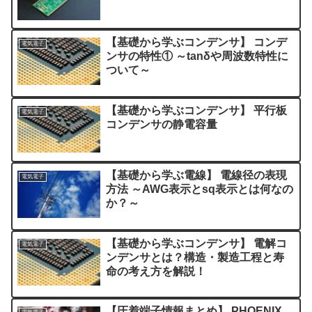
【基礎から学ぶコンデンサ】 コンデ
電気電子
ンサの特性① ～tanδや周波数特性に
ついて～
【基礎から学ぶコンデンサ】 平行板
電気電子
コンデンサの静電容量
【基礎から学ぶ電線】 電線径の表現
電気電子
方法 ～AWG表示とsq表示とは何なの
か？～
【基礎から学ぶコンデンサ】 電解コ
電気電子
ンデンサとは？構造・製造工程と寿
命の考え方を解説！
【圧着端子情報まとめ】 PHOENIX