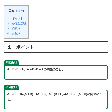
目次
[
非表示
]
１．ポイント
２．公理と定理
３．交換則
４．分配則
１．ポイント
交換則
A・B=B・A、
A＋B=B＋A
の関係のこと。
分配則
A＋(B・C)=(A＋B)・(A＋C)、A・(B＋C)=(A・B)＋(A・C)の関係のこ
と。