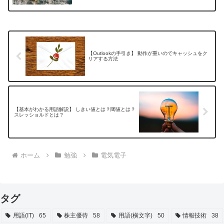
【Outlookの手引き】 動作が重いのでキャッシュをク
リアする方法
【基本がわかる用語解説】 しきい値とは？閾値とは？
スレッショルドとは？
ホーム
勉強
電気電子
タグ
用語(IT)
65
株主優待
58
用語(横文字)
50
情報技術
38