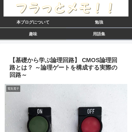
本ブログについて
勉強
趣味
用語集
【基礎から学ぶ論理回路】 CMOS論理回
路とは？ ～論理ゲートを構成する実際の
回路～
電気電子