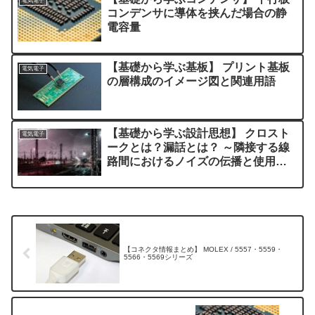
電気電子
コンデンサに導体を挟んだ場合の静
電容量
【基礎から学ぶ基板】 プリント基板
電気電子
の層構成のイメージ図と関連用語
【基礎から学ぶ設計思想】 クロスト
電気電子
ークとは？漏話とは？ ～隣接する線
路間におけるノイズの伝播と使用周
波数帯の影響～
【コネクタ情報まとめ】 MOLEX / 5557・5559・
5566・5569シリーズ