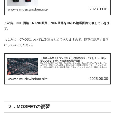
すく解説していきます。今回は論理ゲートのNAND・NOR・XOR回路についてで
す。
2023.09.01
www.elmusicwisdom.site
この内、NOT回路・NAND回路・NOR回路をCMOS論理回路で表していきま
す
。
ちなみに、CMOSについては別途まとめてありますので、以下の記事も参考
にしてみてください。
【基礎から学ぶトランジスタ】 CMOSロジックとは？ ～n型/p
型MOSFETを用いた実用的な論理回路～
私たちの身の周りにある電子製品には、様々な電子部品が使用されています。そん
な中でも、特に根幹的な部分に使用されている重要な部品として、トランジスタと
いう部品が存在します。本記事では、そんなトランジスタの種類・構造・特性など
についてまとめてみました。今回はCMOSロジックについてです。
2025.06.30
www.elmusicwisdom.site
２．MOSFETの復習