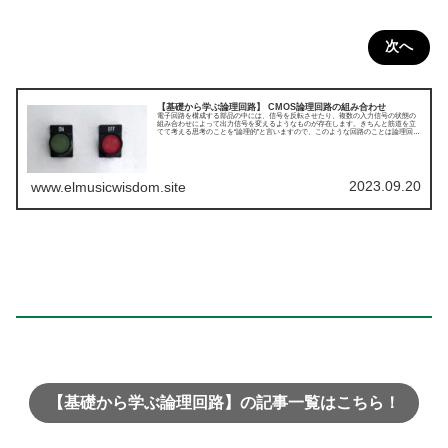
次へ
【基礎から学ぶ論理回路】 CMOS論理回路の組み合わせ
電子回路を構成する部品の中には、信号を反転させたり、複数の入力信号の状態の
組み合わせによって出力信号を変えるようなものが存在します。きちんと筋道を立
てて考える思考のことを“論理的”と言いますので、このような回路のことは論理回路
と呼びます。本記事では、そんな論理回路の種類や実際の構成について、わかりや
すく解説していきます。今回はCMOS論理回路の組み合わせについてです。
2023.09.20
www.elmusicwisdom.site
【基礎から学ぶ論理回路】の記事一覧はこちら！