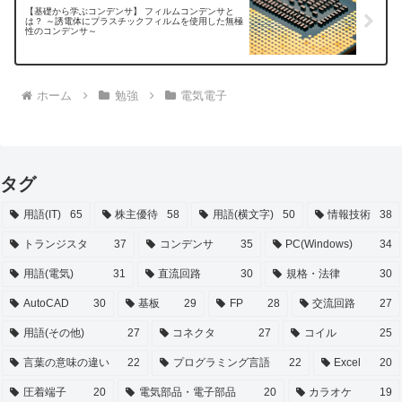
【基礎から学ぶコンデンサ】 フィルムコンデンサと
は？ ～誘電体にプラスチックフィルムを使用した無極
性のコンデンサ～
ホーム
勉強
電気電子
タグ
用語(IT)
65
株主優待
58
用語(横文字)
50
情報技術
38
トランジスタ
37
コンデンサ
35
PC(Windows)
34
用語(電気)
31
直流回路
30
規格・法律
30
AutoCAD
30
基板
29
FP
28
交流回路
27
用語(その他)
27
コネクタ
27
コイル
25
言葉の意味の違い
22
プログラミング言語
22
Excel
20
圧着端子
20
電気部品・電子部品
20
カラオケ
19