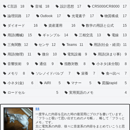
C言語
18
音域
18
設計思想
17
CR5000/CR8000
17
論理回路
17
Outlook
17
光電素子
17
物質構成
17
ダイオード
16
資産運用
16
数学の用語と公式
15
用語(機械)
15
ギャンブル
14
三相交流
13
電線
13
三角関数
12
センサ
12
Teams
11
用語(社会・経済)
11
用語(物理)
11
微分
10
電気設備
9
用語(決まり事)
9
音響技術
9
通信
9
指数対数
8
小ネタ(未分類)
8
メモリ
8
ソレノイドバルブ
7
栄養
7
食べ比べ
7
小ネタ(金)
6
AiRI
5
マナー
5
図脳rapid
5
ロードセル
5
実用英語のメモ
4
ss
一度学んだ内容を忘れた時の復習用にブログを書いています。
「フラっと覗いて思い出すためのメモ帳」、略して「フラっと
メモ」です。
主に電気系の内容、徐々に音楽系の内容をまとめていこうと思