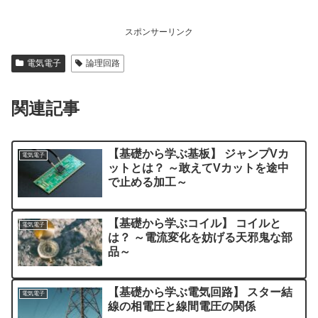
スポンサーリンク
電気電子
論理回路
関連記事
【基礎から学ぶ基板】 ジャンプVカ
電気電子
ットとは？ ～敢えてVカットを途中
で止める加工～
【基礎から学ぶコイル】 コイルと
電気電子
は？ ～電流変化を妨げる天邪鬼な部
品～
【基礎から学ぶ電気回路】 スター結
電気電子
線の相電圧と線間電圧の関係