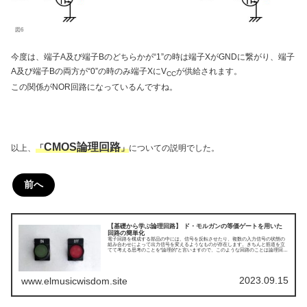
図6
今度は、端子A及び端子Bのどちらかが“1”の時は端子XがGNDに繋がり、端子
A及び端子Bの両方が“0”の時のみ端子XにV
が供給されます。
CC
この関係がNOR回路になっているんですね。
CMOS論理回路
以上、
「
」
についての説明でした。
前へ
【基礎から学ぶ論理回路】 ド・モルガンの等価ゲートを用いた
回路の簡単化
電子回路を構成する部品の中には、信号を反転させたり、複数の入力信号の状態の
組み合わせによって出力信号を変えるようなものが存在します。きちんと筋道を立
てて考える思考のことを“論理的”と言いますので、このような回路のことは論理回路
と呼びます。本記事では、そんな論理回路の種類や実際の構成について、わかりや
すく解説していきます。今回はド・モルガンの等価ゲートを用いた回路の簡単化に
ついてです。
2023.09.15
www.elmusicwisdom.site