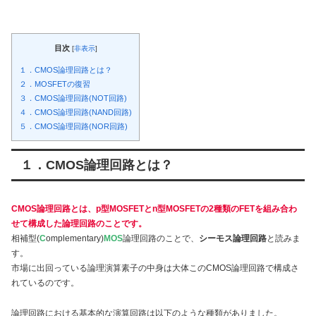
目次
[
非表示
]
１．CMOS論理回路とは？
２．MOSFETの復習
３．CMOS論理回路(NOT回路)
４．CMOS論理回路(NAND回路)
５．CMOS論理回路(NOR回路)
１．CMOS論理回路とは？
CMOS論理回路とは、p型MOSFETとn型MOSFETの2種類のFETを組み合わ
せて構成した論理回路のことです
。
相補型(
C
omplementary)
MOS
論理回路のことで、
シーモス論理回路
と読みま
す。
市場に出回っている論理演算素子の中身は大体このCMOS論理回路で構成さ
れているのです。
論理回路における基本的な演算回路は以下のような種類がありました。