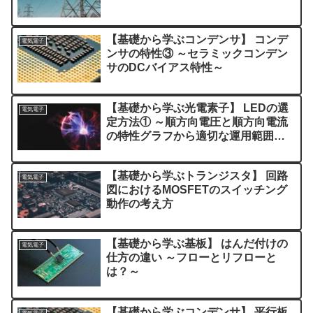
【基礎から学ぶコンデンサ】 コンデ
電気電子
ンサの特性③ ～セラミックコンデン
サのDCバイアス特性～
【基礎から学ぶ光電素子】 LEDの選
電気電子
定方法① ～順方向電圧と順方向電流
の特性グラフから適切な運用範囲を
読み取る方法～
【基礎から学ぶトランジスタ】 回路
電気電子
図におけるMOSFETのスイッチング
動作の考え方
【基礎から学ぶ基板】 はんだ付けの
電気電子
仕方の違い ～フローとリフローと
は？～
【基礎から学ぶコンデンサ】 平行板