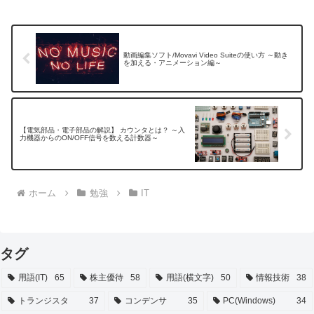
動画編集ソフト/Movavi Video Suiteの使い方 ～動き
を加える・アニメーション編～
【電気部品・電子部品の解説】 カウンタとは？ ～入
力機器からのON/OFF信号を数える計数器～
ホーム
勉強
IT
タグ
用語(IT)
65
株主優待
58
用語(横文字)
50
情報技術
38
トランジスタ
37
コンデンサ
35
PC(Windows)
34