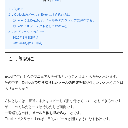
[
非表示
]
１．初めに
２．OutlookのメールをExcelに埋め込む方法
①Excelに埋め込みたいメールをデスクトップに保存する。
②Excelにオブジェクトとして埋め込む。
３．オブジェクトの在りか
2025年1月9日時点
2025年10月23日時点
１．初めに
Excelで何かしらのマニュアルを作るということはよくあるかと思います。
その中で、
Outlookでやり取りしたメールの内容を貼り付けたい
と思うことは
ありませんか？
方法としては、普通に本文をコピーして貼り付けていくこともできるのです
が、この方法だと一々改行したりと面倒です。
一番端的なのは、
メール自体を埋め込む
ことです。
Excel上でクリックすれば、目的のメールが開くようになるわけです。