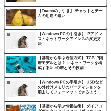
介するモノ～
【Teamsの手引き】 チャットとチー
IT
ムの用途の違い
【Windows PCの手引き】 IPアドレ
IT
ス・ネットワークアドレスの変更方
法
【基礎から学ぶ通信方式】 TCP/IP階
IT
層モデルとは？ ～ネットワークを構
成する4つの層とその役割～
【Windows PCの手引き】 USBなど
IT
の外付けメモリのパーティションを
消去してフォーマットできるように
する方法
【基礎から学ぶ情報技術】 ダイアロ
IT