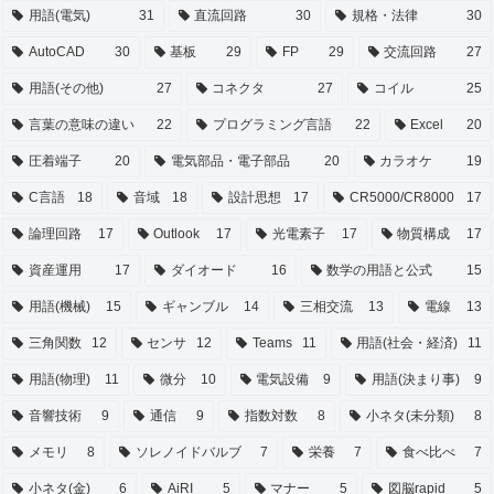
用語(電気)
31
直流回路
30
規格・法律
30
AutoCAD
30
基板
29
FP
29
交流回路
27
用語(その他)
27
コネクタ
27
コイル
25
言葉の意味の違い
22
プログラミング言語
22
Excel
20
圧着端子
20
電気部品・電子部品
20
カラオケ
19
C言語
18
音域
18
設計思想
17
CR5000/CR8000
17
論理回路
17
Outlook
17
光電素子
17
物質構成
17
資産運用
17
ダイオード
16
数学の用語と公式
15
用語(機械)
15
ギャンブル
14
三相交流
13
電線
13
三角関数
12
センサ
12
Teams
11
用語(社会・経済)
11
用語(物理)
11
微分
10
電気設備
9
用語(決まり事)
9
音響技術
9
通信
9
指数対数
8
小ネタ(未分類)
8
メモリ
8
ソレノイドバルブ
7
栄養
7
食べ比べ
7
小ネタ(金)
6
AiRI
5
マナー
5
図脳rapid
5