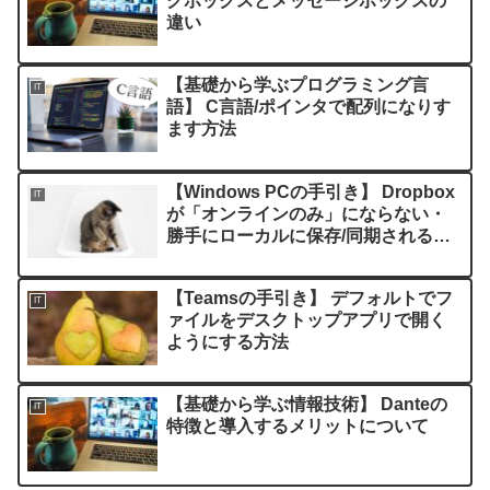
グボックスとメッセージボックスの
違い
【基礎から学ぶプログラミング言
IT
語】 C言語/ポインタで配列になりす
ます方法
【Windows PCの手引き】 Dropbox
IT
が「オンラインのみ」にならない・
勝手にローカルに保存/同期される場
合の対処法
【Teamsの手引き】 デフォルトでフ
IT
ァイルをデスクトップアプリで開く
ようにする方法
【基礎から学ぶ情報技術】 Danteの
IT
特徴と導入するメリットについて