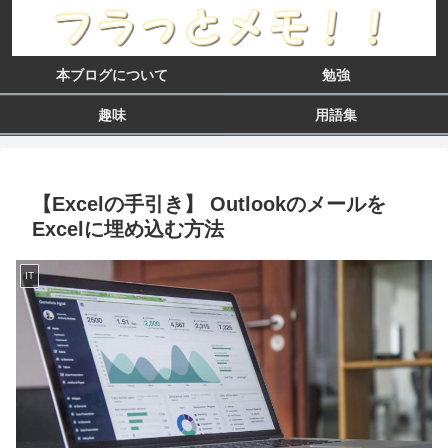
本ブログについて
勉強
趣味
用語集
【Excelの手引き】 Outlookのメールを
Excelに埋め込む方法
IT