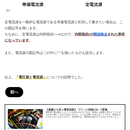
図3
定電流源を一般的な電流源である等価電流源と区別して書きたい場合は、こ
の図記号を用います。
ちなみに、定電流源は内部抵抗r＝∞なので、
内部抵抗rが
開放除去
された形状
になっています
。
また、電流源の図記号は〇の中に”↑”を描いたものも該当します。
以上、
「電圧源と電流源」
についての説明でした。
前へ
【基礎から学ぶ電気回路】 ブリッジ回路のΔ－Y変換
電気電子系は難しいイメージを持たれがちですが、基本から順番に押さえていけば
それほど難しいものではありません。どんな分野にも言えることですが、最初はよ
くわからないものですから。本記事では、電気初心者の方でもわかりやすいよう
に、電気回路を理解するための基本中の基本から順を追って解説していきます。ま
ずは、直流回路についてです。今回はブリッジ回路のΔ－Y変換についてです。