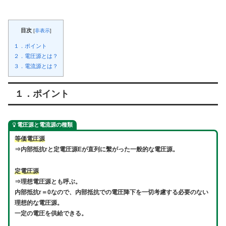
目次
[
非表示
]
１．ポイント
２．電圧源とは？
３．電流源とは？
１．ポイント
電圧源と電流源の種類
等価電圧源
⇒内部抵抗rと定電圧源Eが直列に繫がった一般的な電圧源。
定電圧源
⇒理想電圧源とも呼ぶ。
内部抵抗r＝0なので、内部抵抗での電圧降下を一切考慮する必要のない
理想的な電圧源。
一定の電圧を供給できる。