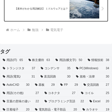
【基本がわかる用語解説】 ミドルウェアとは？
ホーム
勉強
電気電子
タグ
用語(IT)
65
株主優待
63
用語(横文字)
50
情報技術
38
トランジスタ
37
コンデンサ
35
PC(Windows)
34
用語(電気)
31
直流回路
30
規格・法律
30
AutoCAD
30
基板
29
FP
29
交流回路
27
用語(その他)
27
コネクタ
27
コイル
25
言葉の意味の違い
22
プログラミング言語
22
Excel
20
圧着端子
20
電気部品・電子部品
20
カラオケ
19