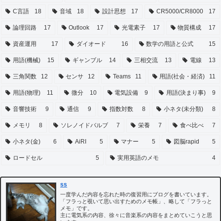
C言語
18
音域
18
設計思想
17
CR5000/CR8000
17
論理回路
17
Outlook
17
光電素子
17
物質構成
17
資産運用
17
ダイオード
16
数学の用語と公式
15
用語(機械)
15
ギャンブル
14
三相交流
13
電線
13
三角関数
12
センサ
12
Teams
11
用語(社会・経済)
11
用語(物理)
11
微分
10
電気設備
9
用語(決まり事)
9
音響技術
9
通信
9
指数対数
8
小ネタ(未分類)
8
メモリ
8
ソレノイドバルブ
7
栄養
7
食べ比べ
7
小ネタ(金)
6
AiRI
5
マナー
5
図脳rapid
5
ロードセル
5
実用英語のメモ
4
ss
一度学んだ内容を忘れた時の復習用にブログを書いています。
「フラっと覗いて思い出すためのメモ帳」、略して「フラっと
メモ」です。
主に電気系の内容、徐々に音楽系の内容をまとめていこうと思