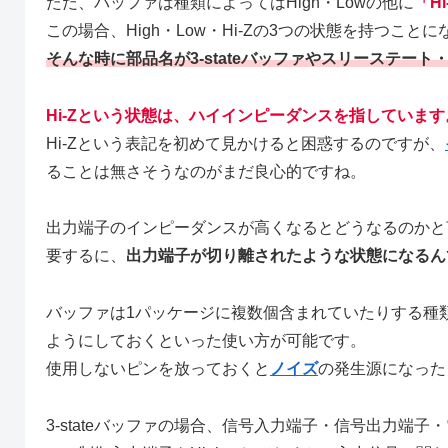
ただ、バッファは種類によってはHigh・Lowの他に
「Hi
この場合、High・Low・Hi-Zの3つの状態を持つこと
そんな時に部品名が3-stateバッファやスリーステー
Hi-Zという状態は、ハイインピーダンスを指しています
Hi-Zという表記を初めて見かけると困惑するのですが、
ることは無さそうなのがまだ良心的ですね。
出力端子のインピーダンスが高くなるとどうなるのかと
要するに、
出力端子が切り離されたような状態になるん
バッファは1パッケージに複数個含まれていたりする種類
ようにしておくといった使い方が可能です。
使用しないピンを放っておくと
ノイズ
の発生源になった
3-stateバッファの場合、信号入力端子・信号出力端