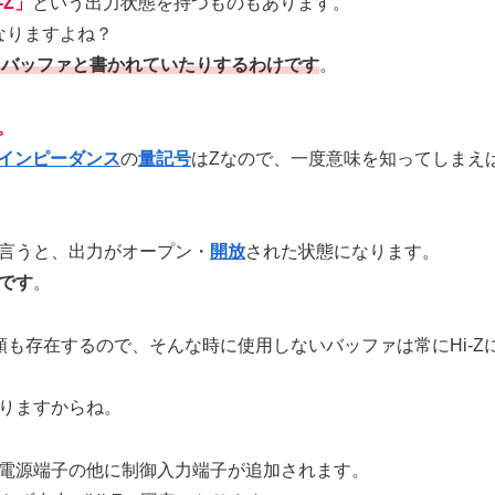
-Z」
という出力状態を持つものもあります。
になりますよね？
ト・バッファと書かれていたりするわけです
。
。
インピーダンス
の
量記号
はZなので、一度意味を知ってしまえ
言うと、出力がオープン・
開放
された状態になります。
です
。
も存在するので、そんな時に使用しないバッファは常にHi-Z
りますからね。
子・電源端子の他に制御入力端子が追加されます。