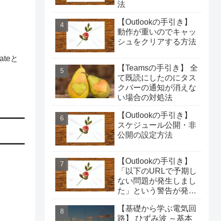
法
【Outlookの手引き】
動作が重いのでキャッ
シュをクリアする方法
ateと
【Teamsの手引き】 全
て既読にしたのにタス
クバーの通知が消えな
い場合の対処法
【Outlookの手引き】
スケジュール公開・非
公開の設定方法
【Outlookの手引き】
「以下のURLで予期し
ない問題が発生しまし
た」という警告が発生
した場合の対処法
【基礎から学ぶ電気回
路】 ひずみ波 ～基本