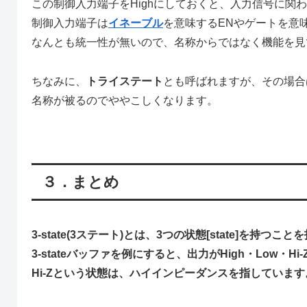
この制御入力端子をHighにしておくと、入力信号に関わ
制御入力端子は
イネーブル
を意味するENやゲートを意
なんとも統一性が無いので、名称からではなく機能を見
ちなみに、
トライステート
とも呼ばれますが、その場合はNati
名称が被るのでややこしくなります。
３．まとめ
3-state(3ステート)とは、3つの状態[state]を持つこ
3-stateバッファを例にすると、出力がHigh・Low・
Hi-Zという状態は、ハイインピーダンスを指しています