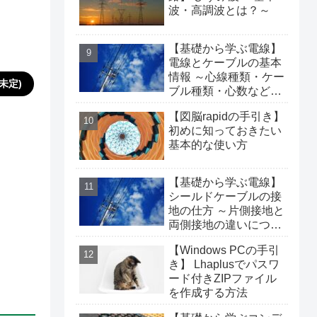
波・高調波とは？～
【基礎から学ぶ電線】
電線とケーブルの基本
情報 ～心線種類・ケー
未定)
ブル種類・心数などに
ついて～
【図脳rapidの手引き】
初めに知っておきたい
基本的な使い方
【基礎から学ぶ電線】
シールドケーブルの接
地の仕方 ～片側接地と
両側接地の違いについ
て～
【Windows PCの手引
き】 Lhaplusでパスワ
ード付きZIPファイル
を作成する方法