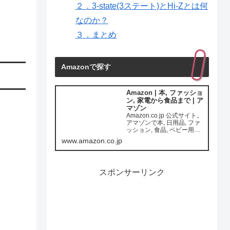
２．3-state(3ステート)とHi-Zとは何
なのか？
３．まとめ
Amazonで探す
Amazon | 本, ファッショ
ン, 家電から食品まで | ア
マゾン
Amazon.co.jp 公式サイト。
アマゾンで本, 日用品, ファ
ッション, 食品, ベビー用品,
カー用品ほか一億種の商品
www.amazon.co.jp
をいつでもお安く。通常配
送無料(一部を除く)
スポンサーリンク