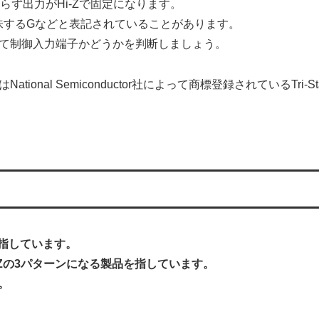
らず出力がHi-Zで固定になります。
味するGなどと表記されていることがあります。
て制御入力端子かどうかを判断しましょう。
onal Semiconductor社によって商標登録されているTri-St
とを指しています。
Hi-Zの3パターンになる製品を指しています。
。