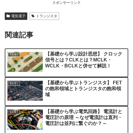
スポンサーリンク
電気電子
トランジスタ
関連記事
【基礎から学ぶ設計思想】 クロック
電気電子
信号とは？CLKとは？MCLK・
WCLK・BCLKと併せて解説！
【基礎から学ぶトランジスタ】 FET
電気電子
の飽和領域とトランジスタの飽和領
域
【基礎から学ぶ電気回路】 電流計と
電気電子
電圧計の原理 ～なぜ電流計は直列・
電圧計は並列に繋ぐのか？～