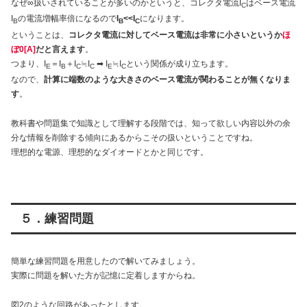
なぜ∞扱いされていることが多いのかというと、コレクタ電流I
はベース電流
C
I
の電流増幅率倍になるので
I
<<I
になります。
B
B
C
ということは、
コレクタ電流に対してベース電流は非常に小さいというか
ほ
ぼ0[A]
だと言えます
。
つまり、I
＝I
＋I
≒I
➡ I
≒I
という関係が成り立ちます。
E
B
C
C
E
C
なので、
計算に端数のような大きさのベース電流が関わることが無くなりま
す
。
教科書や問題集で知識として理解する段階では、知って欲しい内容以外の余
分な情報を削除する傾向にあるからこその扱いということですね。
理想的な電源、理想的なダイオードとかと同じです。
５．練習問題
簡単な練習問題を用意したので解いてみましょう。
実際に問題を解いた方が記憶に定着しますからね。
図2のような回路があったとします。