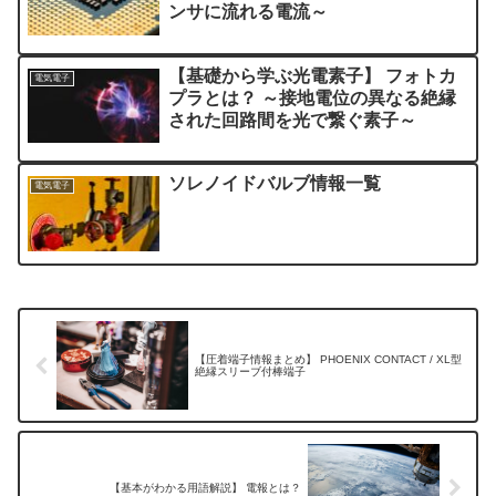
ンサに流れる電流～
【基礎から学ぶ光電素子】 フォトカ
電気電子
プラとは？ ～接地電位の異なる絶縁
された回路間を光で繋ぐ素子～
ソレノイドバルブ情報一覧
電気電子
【圧着端子情報まとめ】 PHOENIX CONTACT / XL型
絶縁スリーブ付棒端子
【基本がわかる用語解説】 電報とは？