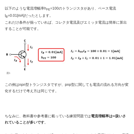
以下のような電流増幅率h
=100のトランジスタがあり、ベース電流
FE
I
=0.01[mA]だったとします。
B
これだけ条件が揃っていれば、コレクタ電流及びエミッタ電流は簡単に算出
することが可能です。
図1
この例はnpn型トランジスタですが、pnp型に関しても電流の流れる方向が変
化するだけで考え方は同じです。
ちなみに、教科書や参考書に載っている練習問題では
電流増幅率は∞扱いさ
れていることが多いです
。