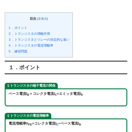
目次
[
非表示
]
１．ポイント
２．トランジスタの増幅作用
３．トランジスタとリレーの決定的な違い
４．トランジスタの電流増幅率
５．練習問題
１．ポイント
トランジスタの端子電流の関係
ベース電流I
＋コレクタ電流I
=エミッタ電流I
B
C
E
トランジスタの電流増幅率
電流増幅率h
=コレクタ電流I
÷ベース電流I
FE
C
B