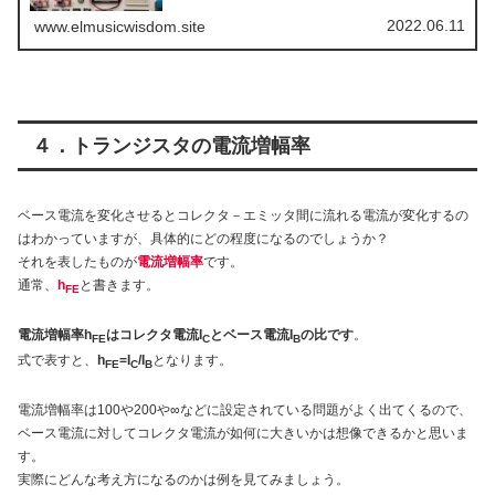
2022.06.11
www.elmusicwisdom.site
４．トランジスタの電流増幅率
ベース電流を変化させるとコレクタ－エミッタ間に流れる電流が変化するの
はわかっていますが、具体的にどの程度になるのでしょうか？
それを表したものが
電流増幅率
です。
通常、
h
と書きます。
FE
電流増幅率h
はコレクタ電流I
とベース電流I
の比です
。
FE
C
B
式で表すと、
h
=I
/I
となります。
FE
C
B
電流増幅率は100や200や∞などに設定されている問題がよく出てくるので、
ベース電流に対してコレクタ電流が如何に大きいかは想像できるかと思いま
す。
実際にどんな考え方になるのかは例を見てみましょう。