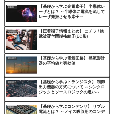
【基礎から学ぶ光電素子】 半導体レ
電気電子
ーザとは？ ～半導体に電流を流して
レーザ発振させる素子～
【圧着端子情報まとめ】 ニチフ / 絶
電気電子
縁被覆付閉端接続子(EC形)
【基礎から学ぶ電気回路】 整流形計
電気電子
器の平均値と実効値
【基礎から学ぶトランジスタ】 制御
電気電子
出力機器の方式について ～シンクロ
ジックとソースロジックの違い～
【基礎から学ぶコンデンサ】 リプル
電気電子
電流とは？ ～ノイズ吸収用のコンデ