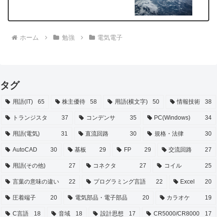
ホーム
勉強
電気電子
タグ
用語(IT)
65
株主優待
58
用語(横文字)
50
情報技術
38
トランジスタ
37
コンデンサ
35
PC(Windows)
34
用語(電気)
31
直流回路
30
規格・法律
30
AutoCAD
30
基板
29
FP
29
交流回路
27
用語(その他)
27
コネクタ
27
コイル
25
言葉の意味の違い
22
プログラミング言語
22
Excel
20
圧着端子
20
電気部品・電子部品
20
カラオケ
19
C言語
18
音域
18
設計思想
17
CR5000/CR8000
17