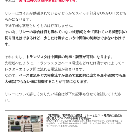
それは、
0か1以外の状態があるか無いかです
。
リレーはコイルが励磁されているかどうかでスイッチ部分がONかOFFのどち
らかになります。
中途半端な状態というものは存在しません。
その為、
リレーの場合は何も流れていない状態(0)と全て流れている状態(1)の
切り替えはできるけど、少しだけ流すという中間値の制御はできないわけで
す
。
それに対し、
トランジスタは中間値の制御・調整が可能になります
。
先程述べたように、トランジスタはベース電流をどれだけ流すかによってコ
レクタ－エミッタ間に流れる電流値が決まります。
なので、
ベース電流をどの程度流すか決めて意図的に出力を最小値(0)でも最
大値(1)でもない値に制御することが可能になります
。
リレーについて詳しく知りたい場合は以下の記事も併せて確認してくださ
い。
【電気部品・電子部品の解説】 リレーとは？ ～電気的に接点を
切り替えてON/OFFを制御する部品～
電気の仕事をしていると様々な部品を用いる機会が出てきます。この記事では、そ
んな部品について基本からわかりやすく解説していけたらと思っています。今回は
リレーについてまとめてみました。