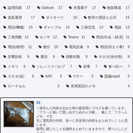
論理回路
17
Outlook
17
光電素子
17
物質構成
17
資産運用
17
ダイオード
16
数学の用語と公式
15
用語(機械)
15
ギャンブル
14
三相交流
13
電線
13
三角関数
12
センサ
12
Teams
11
用語(社会・経済)
11
用語(物理)
11
微分
10
電気設備
9
用語(決まり事)
9
音響技術
9
通信
9
指数対数
8
小ネタ(未分類)
8
メモリ
8
ソレノイドバルブ
7
栄養
7
食べ比べ
7
小ネタ(金)
6
AiRI
5
マナー
5
図脳rapid
5
ロードセル
5
実用英語のメモ
4
ss
一度学んだ内容を忘れた時の復習用にブログを書いています。
「フラっと覗いて思い出すためのメモ帳」、略して「フラっと
メモ」です。
主に電気系の内容、徐々に音楽系の内容をまとめていこうと思
います。
疑問に感じたことを随時まとめていきますので、暇つぶしにど