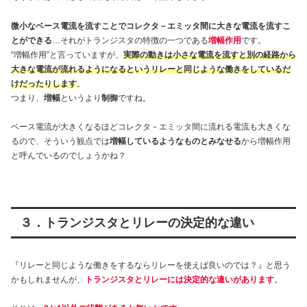
微小なベース電流を流すことでコレクタ－エミッタ間に大きな電流を流すこ
とができる
…それがトランジスタの特徴の一つである
増幅作用
です。
“増幅作用”と言っていますが、
実際の動きは小さな電流を流すと別の経路から
大きな電流が流れるようになるというリレーと同じような働きをしているだ
けだったりします
。
つまり、
増幅
というより
制御
ですね。
ベース電流が大きくなるほどコレクタ－エミッタ間に流れる電流も大きくな
るので、そういう観点では
増幅しているようなものとみなせる
から増幅作用
と呼んでいるのでしょうかね？
３．トランジスタとリレーの決定的な違い
『リレーと同じような働きをするならリレーを使えば良いのでは？』と思う
かもしれませんが、
トランジスタとリレーには決定的な違いがあります
。