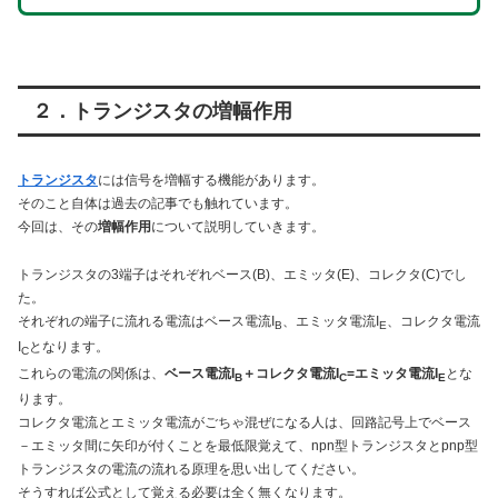
２．トランジスタの増幅作用
トランジスタ
には信号を増幅する機能があります。
そのこと自体は過去の記事でも触れています。
今回は、その
増幅作用
について説明していきます。
トランジスタの3端子はそれぞれベース(B)、エミッタ(E)、コレクタ(C)でし
た。
それぞれの端子に流れる電流はベース電流I
、エミッタ電流I
、コレクタ電流
B
E
I
となります。
C
これらの電流の関係は、
ベース電流I
＋コレクタ電流I
=エミッタ電流I
とな
B
C
E
ります。
コレクタ電流とエミッタ電流がごちゃ混ぜになる人は、回路記号上でベース
－エミッタ間に矢印が付くことを最低限覚えて、npn型トランジスタとpnp型
トランジスタの電流の流れる原理を思い出してください。
そうすれば公式として覚える必要は全く無くなります。