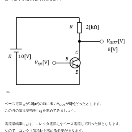
図2
ベース電流I
が10[μA]の時に出力V
が8[V]だったとします。
B
OUT
この時の電流増幅率h
を求めてみましょう。
FE
電流増幅率h
は、コレクタ電流I
をベース電流I
で割った値となります。
FE
C
B
なので、コレクタ電流I
を求める必要があります。
C