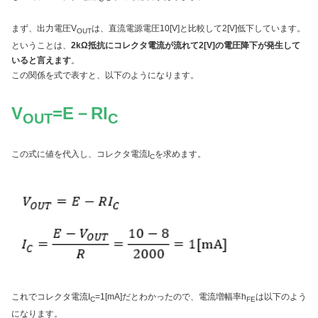
まず、出力電圧V
は、直流電源電圧10[V]と比較して2[V]低下しています。
OUT
ということは、
2kΩ抵抗にコレクタ電流が流れて2[V]の電圧降下が発生して
いると言えます
。
この関係を式で表すと、以下のようになります。
V
=E－RI
OUT
C
この式に値を代入し、コレクタ電流I
を求めます。
C
これでコレクタ電流I
=1[mA]だとわかったので、電流増幅率h
は以下のよう
C
FE
になります。