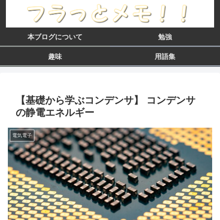
本ブログについて
勉強
趣味
用語集
【基礎から学ぶコンデンサ】 コンデンサ
の静電エネルギー
電気電子