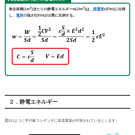
3
3
単位体積(1m
)当たりの静電エネルギーw[J/m
]は、
誘電率
ε[F/m]に比例
し、
電界
の強さE[V/m]の2乗に比例する。
２．静電エネルギー
図1のように平行板コンデンサに直流電源が印加されているとします。