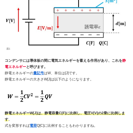
図1
コンデンサには導体板の間に電気エネルギーを蓄える作用があり、これを
静
電エネルギー
と呼びます。
静電エネルギーの
量記号
はW、単位は[J]です。
静電エネルギーの大きさW[J]は以下のようになります。
静電エネルギーW[J]は、静電容量C[F]に比例し、電圧V[V]の2乗に比例しま
す
。
式を変形すれば
電荷
Q[C]に比例することもわかりますね。