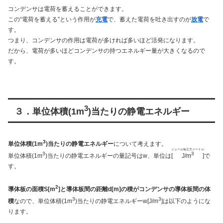
コンデンサは電荷を蓄えることができます。
この“電荷を蓄える”という作用が
充電
で、蓄えた電荷を吐き出すのが
放電
で
す。
つまり、コンデンサの作用は電荷が多ければ多いほど活発になります。
だから、電荷が多いほどコンデンサの持つエネルギー量が大きくなるので
す。
3
３．単位体積(1m
)当たりの静電エネルギー
3
単位体積(1m
)当たりの静電エネルギー
について考えます。
ジュール毎立方メートル
3
3
単位体積(1m
)当たりの静電エネルギーの量記号はw、単位は[
J/m
]で
す。
2
導体板の面積S[m
]と導体板間の距離d[m]の積がコンデンサの導体板間の体
3
3
積
なので、単位体積(1m
)当たりの静電エネルギーw[J/m
]は以下のようにな
ります。