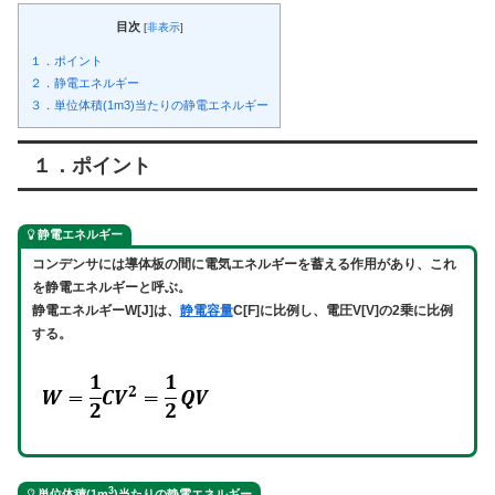
目次
[
非表示
]
１．ポイント
２．静電エネルギー
３．単位体積(1m3)当たりの静電エネルギー
１．ポイント
静電エネルギー
コンデンサには導体板の間に電気エネルギーを蓄える作用があり
、これ
を静電エネルギーと呼ぶ。
静電エネルギーW[J]は、
静電容量
C[F]に比例し、電圧V[V]の2乗に比例
する。
3
単位体積(1m
)当たりの静電エネルギー