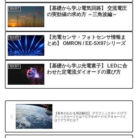
【基礎から学ぶ電気回路】 交流電圧
電気電子
の実効値の求め方 ～三角波編～
【光電センサ・フォトセンサ情報ま
電気電子
とめ】 OMRON / EE-SX97シリーズ
【基礎から学ぶ光電素子】 LEDに合
電気電子
わせた定電流ダイオードの選び方
【基本がわかる用語解説】 グラフィックボード/グラ
フィックカードとは？ビデオボード/ビデオカードと
は？グラボとは？