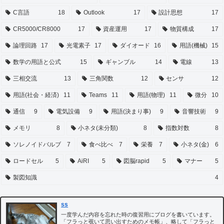
C言語
18
Outlook
17
設計思想
17
CR5000/CR8000
17
資産運用
17
物質構成
17
論理回路
17
光電素子
17
ダイオード
16
用語(機械)
15
数学の用語と公式
15
ギャンブル
14
電線
13
三相交流
13
三角関数
12
センサ
12
用語(社会・経済)
11
Teams
11
用語(物理)
11
微分
10
通信
9
電気設備
9
用語(決まり事)
9
音響技術
9
メモリ
8
小ネタ(未分類)
8
指数対数
8
ソレノイドバルブ
7
食べ比べ
7
栄養
7
小ネタ(金)
6
ロードセル
5
AiRI
5
図脳rapid
5
マナー
5
製図知識
4
ss
一度学んだ内容を忘れた時の復習用にブログを書いています。
「フラっと覗いて思い出すためのメモ帳」、略して「フラっと