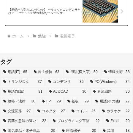
【基礎から学ぶコンデンサ】 セラミックコンデンサと
は？ ～セラミック製の小型なコンデンサ～
ホーム
勉強
電気電子
タグ
用語(IT)
65
株主優待
63
用語(横文字)
50
情報技術
38
トランジスタ
37
コンデンサ
35
PC(Windows)
34
用語(電気)
31
AutoCAD
30
直流回路
30
規格・法律
30
FP
29
基板
29
用語(その他)
27
交流回路
27
コネクタ
27
コイル
25
カラオケ
22
言葉の意味の違い
22
プログラミング言語
22
Excel
20
電気部品・電子部品
20
圧着端子
20
音域
18