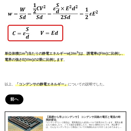
3
3
単位体積(1m
)当たりの静電エネルギーw[J/m
]は、誘電率ε[F/m]に比例し、
電界の強さE[V/m]の2乗に比例します
。
以上、
「コンデンサの静電エネルギー」
についての説明でした。
前へ
【基礎から学ぶコンデンサ】 コンデンサ回路の電圧と電流の時
間的変化
“コンデンサ”という部品は、電気製品なら必須レベルで多用されています。電気を蓄
えたり放出したり、ノイズ成分を吸収したり、何かと便利だからです。本記事で
は、そんなコンデンサという部品についての知識をわかりやすくまとめてみまし
た。今回はコンデンサ回路の電圧と電流の時間的変化についてです。