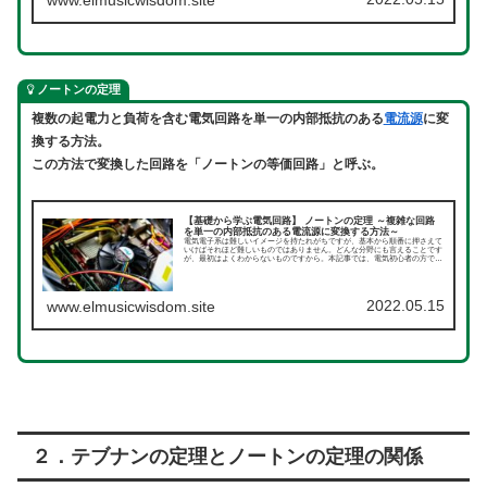
ノートンの定理
複数の起電力と負荷を含む電気回路を単一の内部抵抗のある
電流源
に変
換する方法。
この方法で変換した回路を「ノートンの等価回路」と呼ぶ。
【基礎から学ぶ電気回路】 ノートンの定理 ～複雑な回路
を単一の内部抵抗のある電流源に変換する方法～
電気電子系は難しいイメージを持たれがちですが、基本から順番に押さえて
いけばそれほど難しいものではありません。どんな分野にも言えることです
が、最初はよくわからないものですから。本記事では、電気初心者の方でも
わかりやすいように、電気回路を理解するための基本中の基本から順を追っ
て解説していきます。まずは、直流回路についてです。今回はノートンの定
理についてです。
2022.05.15
www.elmusicwisdom.site
２．テブナンの定理とノートンの定理の関係