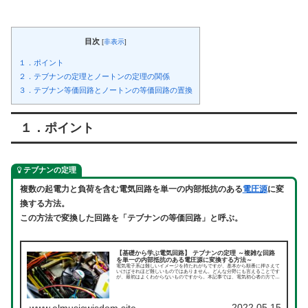
目次
[
非表示
]
１．ポイント
２．テブナンの定理とノートンの定理の関係
３．テブナン等価回路とノートンの等価回路の置換
１．ポイント
テブナンの定理
複数の起電力と負荷を含む電気回路を単一の内部抵抗のある
電圧源
に変
換する方法。
この方法で変換した回路を「テブナンの等価回路」と呼ぶ。
【基礎から学ぶ電気回路】 テブナンの定理 ～複雑な回路
を単一の内部抵抗のある電圧源に変換する方法～
電気電子系は難しいイメージを持たれがちですが、基本から順番に押さえて
いけばそれほど難しいものではありません。どんな分野にも言えることです
が、最初はよくわからないものですから。本記事では、電気初心者の方でも
わかりやすいように、電気回路を理解するための基本中の基本から順を追っ
て解説していきます。まずは、直流回路についてです。今回はテブナンの定
理についてです。
2022.05.15
www.elmusicwisdom.site