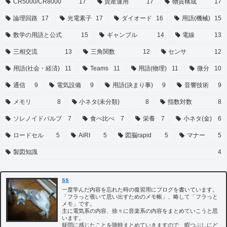
CR5000/CR8000
17
資産運用
17
物質構成
17
論理回路
17
光電素子
17
ダイオード
16
用語(機械)
15
数学の用語と公式
15
ギャンブル
14
電線
13
三相交流
13
三角関数
12
センサ
12
用語(社会・経済)
11
Teams
11
用語(物理)
11
微分
10
通信
9
電気設備
9
用語(決まり事)
9
音響技術
9
メモリ
8
小ネタ(未分類)
8
指数対数
8
ソレノイドバルブ
7
食べ比べ
7
栄養
7
小ネタ(金)
6
ロードセル
5
AiRI
5
図脳rapid
5
マナー
5
製図知識
4
ss
一度学んだ内容を忘れた時の復習用にブログを書いています。
「フラっと覗いて思い出すためのメモ帳」、略して「フラっと
メモ」です。
主に電気系の内容、徐々に音楽系の内容をまとめていこうと思
います。
疑問に感じたことを随時まとめていきますので、暇つぶしにど