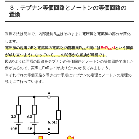
３．テブナン等価回路とノートンの等価回路の
置換
置換方法は簡単で、内部抵抗R
はそのままに
電圧源
と
電流源
の部分が変化
ab
します。
電圧源の起電力Eと電流源の電流Iと内部抵抗R
の間には
E=R
×I
という関係
ab
ab
が成り立つようになっていて、この関係から置換が可能です
。
図3のように同様の回路をテブナンの等価回路とノートンの等価回路で表した
例があるので、実際にE=R
×Iが成り立つのか見てみましょう。
ab
※それぞれの等価回路を導き出す手順はテブナンの定理とノートンの定理の
説明にて行っています。