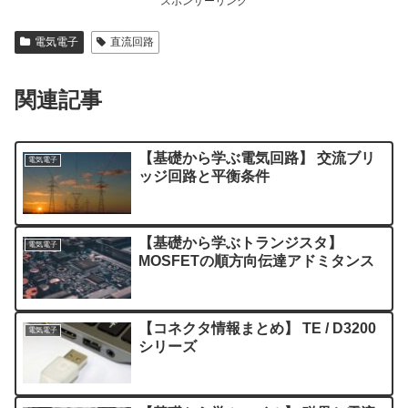
スポンサーリンク
電気電子
直流回路
関連記事
【基礎から学ぶ電気回路】 交流ブリ
電気電子
ッジ回路と平衡条件
【基礎から学ぶトランジスタ】
電気電子
MOSFETの順方向伝達アドミタンス
【コネクタ情報まとめ】 TE / D3200
電気電子
シリーズ