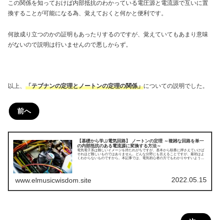
この関係を知っておけば内部抵抗のわかっている電圧源と電流源で互いに置
換することが可能になる為、覚えておくと何かと便利です。
何故成り立つのかの証明もあったりするのですが、覚えていてもあまり意味
がないので説明は行いませんので悪しからず。
以上、
「テブナンの定理とノートンの定理の関係」
についての説明でした。
前へ
【基礎から学ぶ電気回路】 ノートンの定理 ～複雑な回路を単一
の内部抵抗のある電流源に変換する方法～
電気電子系は難しいイメージを持たれがちですが、基本から順番に押さえていけば
それほど難しいものではありません。どんな分野にも言えることですが、最初はよ
くわからないものですから。本記事では、電気初心者の方でもわかりやすいよう
に、電気回路を理解するための基本中の基本から順を追って解説していきます。ま
ずは、直流回路についてです。今回はノートンの定理についてです。
2022.05.15
www.elmusicwisdom.site