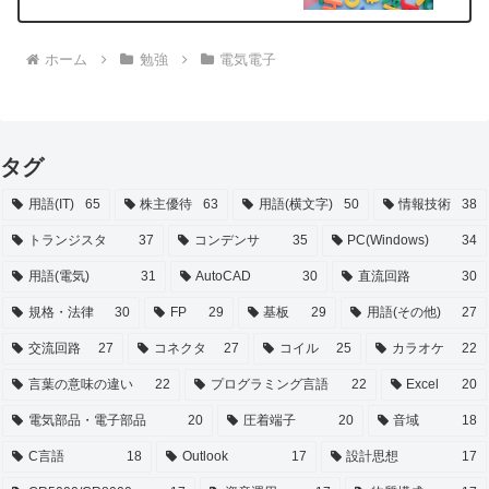
ホーム
勉強
電気電子
タグ
用語(IT)
65
株主優待
63
用語(横文字)
50
情報技術
38
トランジスタ
37
コンデンサ
35
PC(Windows)
34
用語(電気)
31
AutoCAD
30
直流回路
30
規格・法律
30
FP
29
基板
29
用語(その他)
27
交流回路
27
コネクタ
27
コイル
25
カラオケ
22
言葉の意味の違い
22
プログラミング言語
22
Excel
20
電気部品・電子部品
20
圧着端子
20
音域
18
C言語
18
Outlook
17
設計思想
17