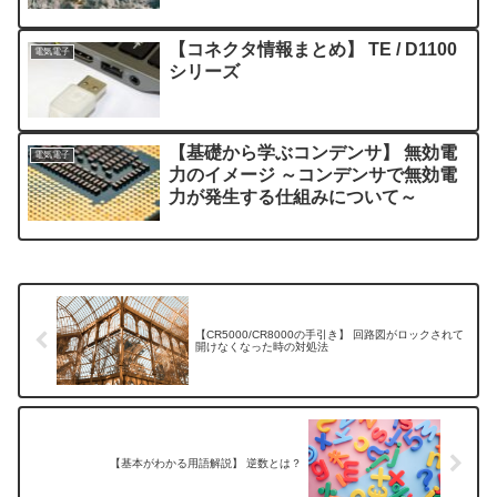
【コネクタ情報まとめ】 TE / D1100
電気電子
シリーズ
【基礎から学ぶコンデンサ】 無効電
電気電子
力のイメージ ～コンデンサで無効電
力が発生する仕組みについて～
【CR5000/CR8000の手引き】 回路図がロックされて
開けなくなった時の対処法
【基本がわかる用語解説】 逆数とは？