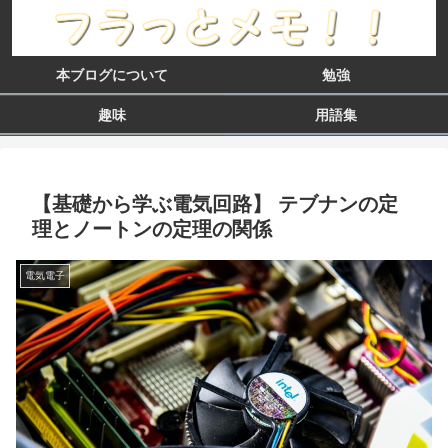
本ブログについて
勉強
趣味
用語集
【基礎から学ぶ電気回路】 テブナンの定
理とノートンの定理の関係
電気電子