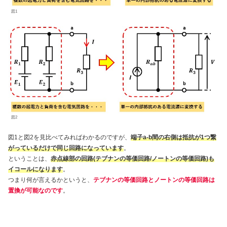
図1
図2
図1と図2を見比べてみればわかるのですが、
端子a-b間の右側は抵抗が1つ繋
がっているだけで同じ回路になっています
。
ということは、
赤点線部の回路(テブナンの等価回路/ノートンの等価回路)も
イコールになります
。
つまり何が言えるかというと、
テブナンの等価回路とノートンの等価回路は
置換が可能なのです
。