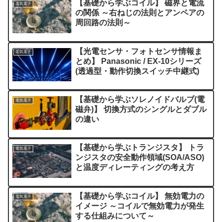
【基礎から学ぶコイル】 磁界と電流
電気電子
の関係 ～右ねじの法則とアンペアの
周回路の法則～
【光電センサ・フォトセンサ情報ま
電気電子
とめ】 Panasonic / EX-10シリーズ
(透過型・動作切換スイッチ中継式)
【基礎から学ぶソレノイドバルブ(電
電気電子
磁弁)】 切換方式のシングルとダブル
の違い
【基礎から学ぶトランジスタ】 トラ
電気電子
ンジスタの安全動作領域(SOA/ASO)
と温度ディレーティングの考え方
【基礎から学ぶコイル】 無効電力の
電気電子
イメージ ～コイルで無効電力が発生
する仕組みについて～