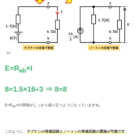
図3
E=R
×I
ab
8=1.5×16÷3 ⇒ 8=8
E=R
×Iの関係がしっかり成り立つようになっていますね。
ab
このように、
テブナンの等価回路とノートンの等価回路の置換が可能です
。