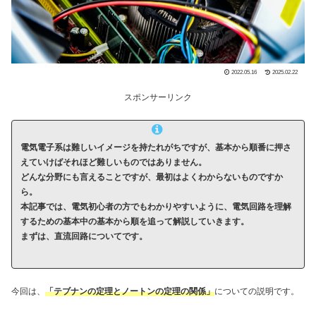
2022.05.16
2025.02.22
スポンサーリンク
電気電子系は難しいイメージを持たれがちですが、基本から順番に押さ
えていけばそれほど難しいものではありません。
どんな分野にも言えることですが、最初はよくわからないものですか
ら。
本記事では、電気初心者の方でもわかりやすいように、電気回路を理解
するための基本中の基本から順を追って解説していきます。
まずは、直流回路についてです。
今回は、
「テブナンの定理とノートンの定理の関係」
についての説明です。