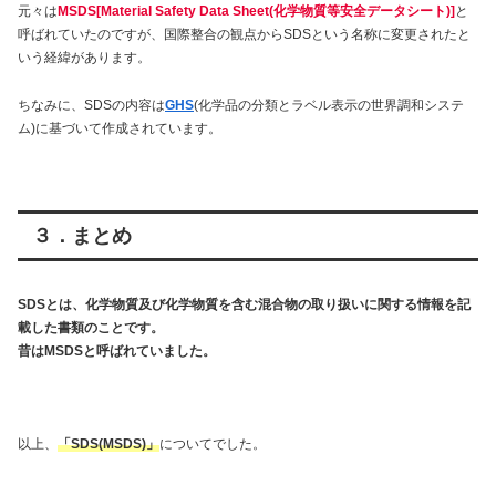
元々は
MSDS[Material Safety Data Sheet(
化学物質等安全データシート
)]
と
呼ばれていたのですが、国際整合の観点からSDSという名称に変更されたと
いう経緯があります。
ちなみに、SDSの内容は
GHS
(化学品の分類とラベル表示の世界調和システ
ム)に基づいて作成されています。
３．まとめ
SDSとは、化学物質及び化学物質を含む混合物の取り扱いに関する情報を記
載した書類のことです。
昔はMSDSと呼ばれていました。
以上、
「SDS(MSDS)」
についてでした。