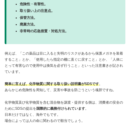
危険性・有害性。
取り扱い上の注意点。
保管方法。
廃棄方法。
非常時の応急措置・対処方法。
例えば、「この薬品は目に入ると失明のリスクがあるから保護メガネを装着
すること」とか、「使用したら指定の棚に直ぐに戻すこと」とか、「人体に
とって有害なので使用中は換気を必ず行うこと」といった注意書きが記され
ています。
簡単に言えば、化学物質に関する取り扱い説明書がSDSです
。
あらかじめ危険性を周知して、災害や事故を防ごうという魂胆ですね。
化学物質及び化学物質を含む混合物を譲渡・提供する側は、消費者の安全の
ためにSDSの提出を
国際的に義務付けられています
。
日本だけではなく、海外でもです。
場合によっては人の命に関わるので順当でしょう。