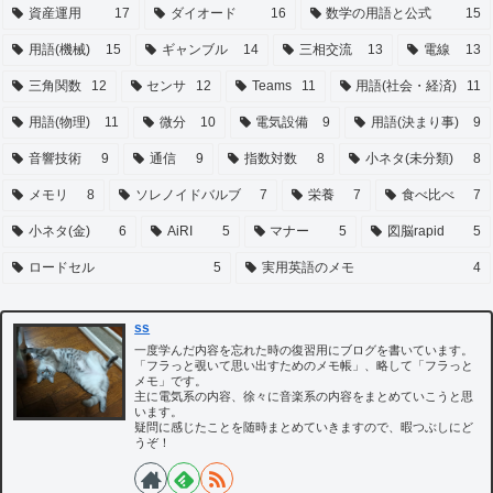
資産運用
17
ダイオード
16
数学の用語と公式
15
用語(機械)
15
ギャンブル
14
三相交流
13
電線
13
三角関数
12
センサ
12
Teams
11
用語(社会・経済)
11
用語(物理)
11
微分
10
電気設備
9
用語(決まり事)
9
音響技術
9
通信
9
指数対数
8
小ネタ(未分類)
8
メモリ
8
ソレノイドバルブ
7
栄養
7
食べ比べ
7
小ネタ(金)
6
AiRI
5
マナー
5
図脳rapid
5
ロードセル
5
実用英語のメモ
4
ss
一度学んだ内容を忘れた時の復習用にブログを書いています。
「フラっと覗いて思い出すためのメモ帳」、略して「フラっと
メモ」です。
主に電気系の内容、徐々に音楽系の内容をまとめていこうと思
います。
疑問に感じたことを随時まとめていきますので、暇つぶしにど
うぞ！