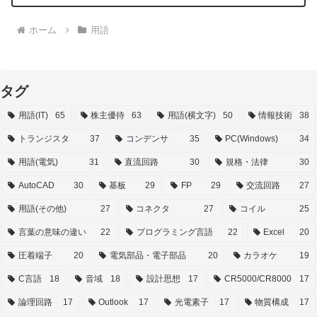
ホーム
用語
タグ
用語(IT)
65
株主優待
63
用語(横文字)
50
情報技術
38
トランジスタ
37
コンデンサ
35
PC(Windows)
34
用語(電気)
31
直流回路
30
規格・法律
30
AutoCAD
30
基板
29
FP
29
交流回路
27
用語(その他)
27
コネクタ
27
コイル
25
言葉の意味の違い
22
プログラミング言語
22
Excel
20
圧着端子
20
電気部品・電子部品
20
カラオケ
19
C言語
18
音域
18
設計思想
17
CR5000/CR8000
17
論理回路
17
Outlook
17
光電素子
17
物質構成
17