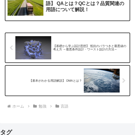
語】 QAとは？QCとは？品質関連の
用語について解説！
【基礎から学ぶ設計思想】 抵抗のバラつきと最悪値の
考え方 ～最悪条件設計・ワースト設計の方法～
【基本がわかる用語解説】 DMAとは？
ホーム
勉強
言語
タグ