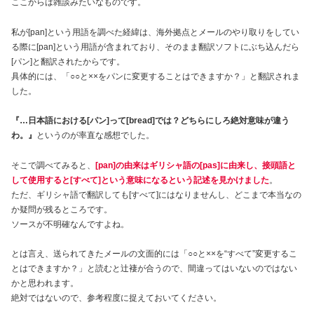
ここからは雑談みたいなものです。
私が[pan]という用語を調べた経緯は、海外拠点とメールのやり取りをしてい
る際に[pan]という用語が含まれており、そのまま翻訳ソフトにぶち込んだら
[パン]と翻訳されたからです。
具体的には、「○○と××をパンに変更することはできますか？」と翻訳されま
した。
『…日本語における[パン]って[bread]では？どちらにしろ絶対意味が違う
わ。』
というのが率直な感想でした。
そこで調べてみると、
[pan]の由来はギリシャ語の[pas]に由来し、接頭語と
して使用すると[すべて]という意味になるという記述を見かけました
。
ただ、ギリシャ語で翻訳しても[すべて]にはなりませんし、どこまで本当なの
か疑問が残るところです。
ソースが不明確なんですよね。
とは言え、送られてきたメールの文面的には「○○と××を“すべて”変更するこ
とはできますか？」と読むと辻褄が合うので、間違ってはいないのではない
かと思われます。
絶対ではないので、参考程度に捉えておいてください。