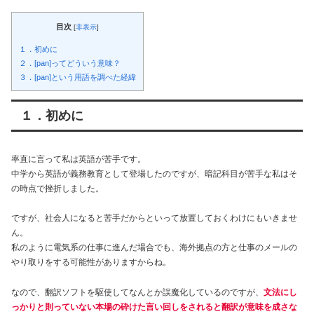
目次
[
非表示
]
１．初めに
２．[pan]ってどういう意味？
３．[pan]という用語を調べた経緯
１．初めに
率直に言って私は英語が苦手です。
中学から英語が義務教育として登場したのですが、暗記科目が苦手な私はそ
の時点で挫折しました。
ですが、社会人になると苦手だからといって放置しておくわけにもいきませ
ん。
私のように電気系の仕事に進んだ場合でも、海外拠点の方と仕事のメールの
やり取りをする可能性がありますからね。
なので、翻訳ソフトを駆使してなんとか誤魔化しているのですが、
文法にし
っかりと則っていない本場の砕けた言い回しをされると翻訳が意味を成さな