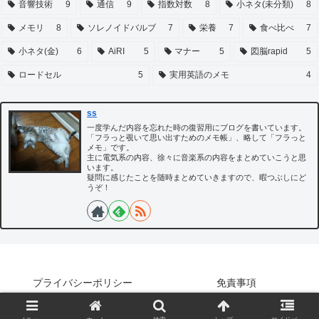
音響技術
9
通信
9
指数対数
8
小ネタ(未分類)
8
メモリ
8
ソレノイドバルブ
7
栄養
7
食べ比べ
7
小ネタ(金)
6
AiRI
5
マナー
5
図脳rapid
5
ロードセル
5
実用英語のメモ
4
ss
一度学んだ内容を忘れた時の復習用にブログを書いています。
「フラっと覗いて思い出すためのメモ帳」、略して「フラっと
メモ」です。
主に電気系の内容、徐々に音楽系の内容をまとめていこうと思
います。
疑問に感じたことを随時まとめていきますので、暇つぶしにど
うぞ！
プライバシーポリシー
免責事項
Copyright © 2022-2026 フラっとメモ！！ All Rights Reserved.