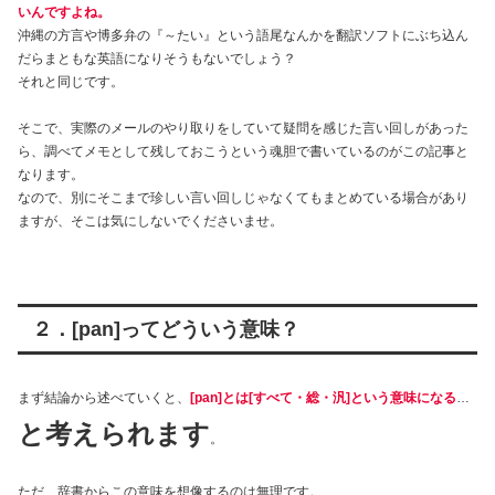
いんですよね。
沖縄の方言や博多弁の『～たい』という語尾なんかを翻訳ソフトにぶち込ん
だらまともな英語になりそうもないでしょう？
それと同じです。
そこで、実際のメールのやり取りをしていて疑問を感じた言い回しがあった
ら、調べてメモとして残しておこうという魂胆で書いているのがこの記事と
なります。
なので、別にそこまで珍しい言い回しじゃなくてもまとめている場合があり
ますが、そこは気にしないでくださいませ。
２．[pan]ってどういう意味？
まず結論から述べていくと、
[pan]とは[すべて・総・汎]という意味になる
…
と考えられます
。
ただ、辞書からこの意味を想像するのは無理です。