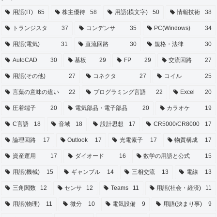
用語(IT)
65
株主優待
58
用語(横文字)
50
情報技術
38
トランジスタ
37
コンデンサ
35
PC(Windows)
34
用語(電気)
31
直流回路
30
規格・法律
30
AutoCAD
30
基板
29
FP
29
交流回路
27
用語(その他)
27
コネクタ
27
コイル
25
言葉の意味の違い
22
プログラミング言語
22
Excel
20
圧着端子
20
電気部品・電子部品
20
カラオケ
19
C言語
18
音域
18
設計思想
17
CR5000/CR8000
17
論理回路
17
Outlook
17
光電素子
17
物質構成
17
資産運用
17
ダイオード
16
数学の用語と公式
15
用語(機械)
15
ギャンブル
14
三相交流
13
電線
13
三角関数
12
センサ
12
Teams
11
用語(社会・経済)
11
用語(物理)
11
微分
10
電気設備
9
用語(決まり事)
9