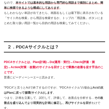
なので、
本サイトでは基本的な用語から専門的な用語まで個別にまとめ、簡
単に検索できるような構成にしてあります
。
もしわからない単語が出てきたら、画面右もしくは最下部に表示されている
「サイト内を検索」から用語を検索するか、トップの「用語集」ボタンにま
とめた取り扱い用語一覧から目的の用語を検索してみてください。
２．PDCAサイクルとは？
PDCAサイクルとは、Plan(計画)→Do(運用・実行)→Check(評価・測
定)→Action(対策・改善)のサイクルを回すことで業務の改善を促す手法のこ
とです。
普通にピーディーシーエーと読みます。
“PDCA”と言うとActで終了するのですが、“PDCAサイクル”の場合は
Actの次
はPlanに戻って循環(サイクル)します
。
つまり、計画を立案して、試行して、評価して、改善点を分析する…
その改
善点を盛り込んでより現実的な計画に修正し、再びサイクルを回す
わけで
す。