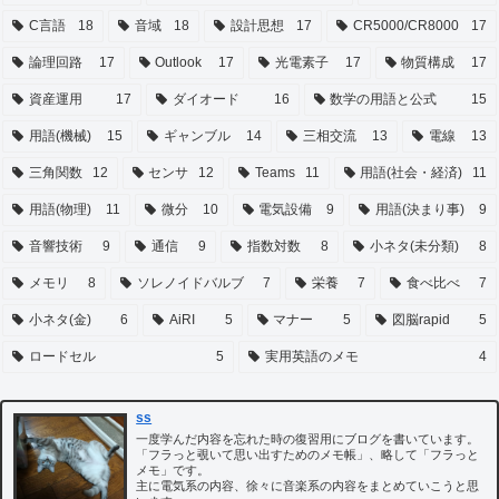
C言語
18
音域
18
設計思想
17
CR5000/CR8000
17
論理回路
17
Outlook
17
光電素子
17
物質構成
17
資産運用
17
ダイオード
16
数学の用語と公式
15
用語(機械)
15
ギャンブル
14
三相交流
13
電線
13
三角関数
12
センサ
12
Teams
11
用語(社会・経済)
11
用語(物理)
11
微分
10
電気設備
9
用語(決まり事)
9
音響技術
9
通信
9
指数対数
8
小ネタ(未分類)
8
メモリ
8
ソレノイドバルブ
7
栄養
7
食べ比べ
7
小ネタ(金)
6
AiRI
5
マナー
5
図脳rapid
5
ロードセル
5
実用英語のメモ
4
ss
一度学んだ内容を忘れた時の復習用にブログを書いています。
「フラっと覗いて思い出すためのメモ帳」、略して「フラっと
メモ」です。
主に電気系の内容、徐々に音楽系の内容をまとめていこうと思