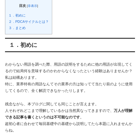
目次
[
非表示
]
１．初めに
２．PDCAサイクルとは？
３．まとめ
１．初めに
わからない用語を調べた際、用語の説明をするために他の用語が出現してく
るので結局何を意味するのかわからなくなったという経験はありませんか？
私は結構あります。
特に、業界特有の用語なんてその業界の方は知ってて当たり前のように使用
してくるので、全く解読できなかったりします。
残念ながら、本ブログに関しても同じことが言えます。
人それぞれどこまで理解しているかは当然異なってきますので、
万人が理解
できる記事を書くというのは不可能なのです
。
超初心者に合わせて毎回基礎中の基礎から説明してたら本題に入れませんか
らね。