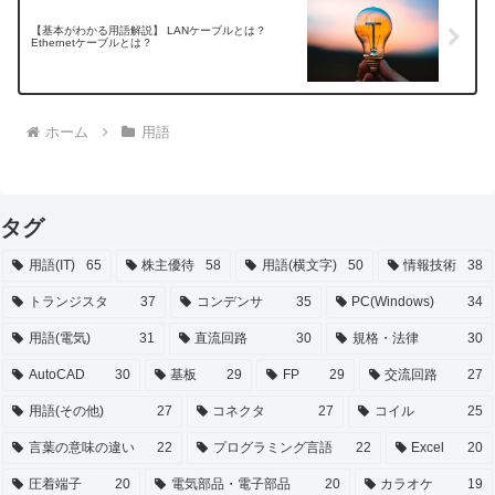
【基本がわかる用語解説】 LANケーブルとは？
Ethernetケーブルとは？
ホーム
用語
タグ
用語(IT)
65
株主優待
58
用語(横文字)
50
情報技術
38
トランジスタ
37
コンデンサ
35
PC(Windows)
34
用語(電気)
31
直流回路
30
規格・法律
30
AutoCAD
30
基板
29
FP
29
交流回路
27
用語(その他)
27
コネクタ
27
コイル
25
言葉の意味の違い
22
プログラミング言語
22
Excel
20
圧着端子
20
電気部品・電子部品
20
カラオケ
19