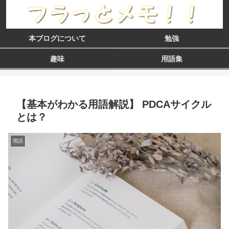
本ブログについて
勉強
趣味
用語集
【基本がわかる用語解説】 PDCAサイクル
とは？
用語