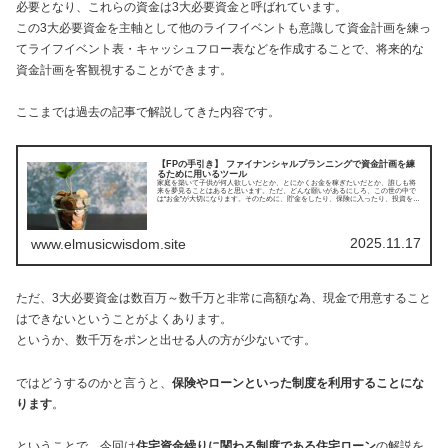
必要となり、これらの資金は3大必要資金と呼ばれています。
この3大必要資金を主軸として他のライフイベントも意識して資金計画を練っ
てライフイベント表・キャッシュフロー表などを作成することで、将来的な
資金計画を客観視することができます。
ここまでは過去の記事で解説してきた内容です。
【FPの手引き】 ファイナンシャルプランニングで資金計画を練
るために用いるツール
家庭を築いて子供が何人欲しいだとか、とにかくお金を稼ぎたいだとか、誰しも将
来を夢見ることはあると思います。ただ、どんな願いがあるにしろ、この世の中で
は“お金”が大切になります。そのために、貯金をしたり、保険に入ったり、投資をし
てみたり、色々とやり繰りしなければならないことがあるんですよね。そんな人生
設計の知識が関係するファイナンシャルプランナー(FP)について紹介していきま
す。今回はファイナンシャルプランニングで資金計画を練るために用いるツールに
ついてです。
2025.11.17
www.elmusicwisdom.site
ただ、3大必要資金は数百万～数千万と非常に高額な為、現金で用意すること
はできないということがよくあります。
というか、数千万をポンと出せる人の方が少ないです。
ではどうするのかと言うと、
保険やローンといった制度を利用することにな
ります
。
ということで、今回は
住宅資金繰りに関わる制度である住宅ローン
の解説を