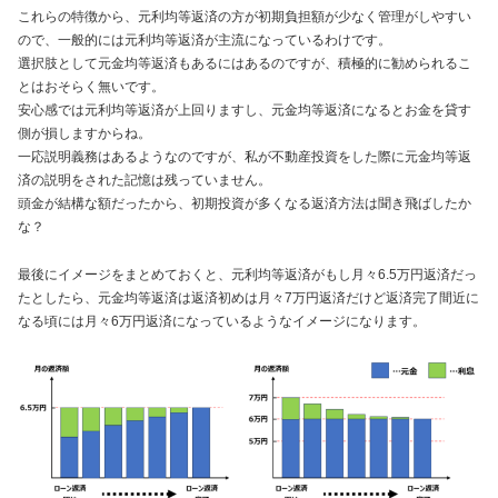
これらの特徴から、元利均等返済の方が初期負担額が少なく管理がしやすい
ので、一般的には元利均等返済が主流になっているわけです。
選択肢として元金均等返済もあるにはあるのですが、積極的に勧められるこ
とはおそらく無いです。
安心感では元利均等返済が上回りますし、元金均等返済になるとお金を貸す
側が損しますからね。
一応説明義務はあるようなのですが、私が不動産投資をした際に元金均等返
済の説明をされた記憶は残っていません。
頭金が結構な額だったから、初期投資が多くなる返済方法は聞き飛ばしたか
な？
最後にイメージをまとめておくと、元利均等返済がもし月々6.5万円返済だっ
たとしたら、元金均等返済は返済初めは月々7万円返済だけど返済完了間近に
なる頃には月々6万円返済になっているようなイメージになります。