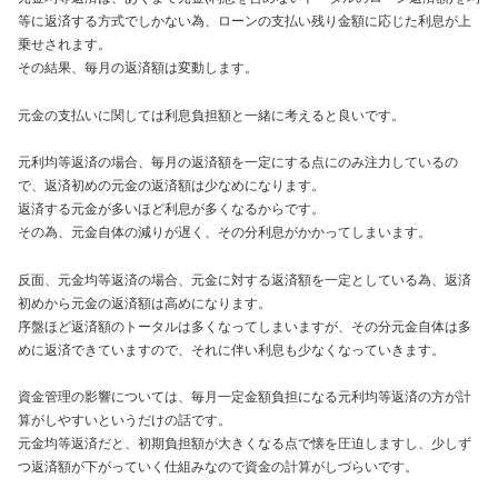
等に返済する方式でしかない為、ローンの支払い残り金額に応じた利息が上
乗せされます。
その結果、毎月の返済額は変動します。
元金の支払いに関しては利息負担額と一緒に考えると良いです。
元利均等返済の場合、毎月の返済額を一定にする点にのみ注力しているの
で、返済初めの元金の返済額は少なめになります。
返済する元金が多いほど利息が多くなるからです。
その為、元金自体の減りが遅く、その分利息がかかってしまいます。
反面、元金均等返済の場合、元金に対する返済額を一定としている為、返済
初めから元金の返済額は高めになります。
序盤ほど返済額のトータルは多くなってしまいますが、その分元金自体は多
めに返済できていますので、それに伴い利息も少なくなっていきます。
資金管理の影響については、毎月一定金額負担になる元利均等返済の方が計
算がしやすいというだけの話です。
元金均等返済だと、初期負担額が大きくなる点で懐を圧迫しますし、少しず
つ返済額が下がっていく仕組みなので資金の計算がしづらいです。