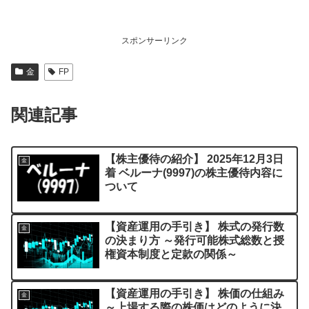
スポンサーリンク
金
FP
関連記事
【株主優待の紹介】 2025年12月3日
金
着 ベルーナ(9997)の株主優待内容に
ついて
【資産運用の手引き】 株式の発行数
金
の決まり方 ～発行可能株式総数と授
権資本制度と定款の関係～
【資産運用の手引き】 株価の仕組み
金
～上場する際の株価はどのように決