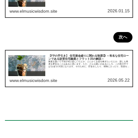
設計の知識が関係するファイナンシャルプランナー(FP)について紹介していきま
す。今回は住宅資金繰りに関わる制度(財形住宅貯蓄と財形貯蓄全般)についてです。
2026.01.15
www.elmusicwisdom.site
次へ
【FPの手引き】 住宅資金繰りに関わる制度③ ～有名な住宅ロー
ンである財形住宅融資とフラット35の解説～
家庭を築いて子供が何人欲しいだとか、とにかくお金を稼ぎたいだとか、誰しも将
来を夢見ることはあると思います。ただ、どんな願いがあるにしろ、この世の中で
は“お金”が大切になります。そのために、貯金をしたり、保険に入ったり、投資をし
てみたり、色々とやり繰りしなければならないことがあるんですよね。そんな人生
設計の知識が関係するファイナンシャルプランナー(FP)について紹介していきま
す。今回は住宅資金繰りに関わる制度③(財形住宅融資とフラット35の解説)につい
てです。
2026.05.22
www.elmusicwisdom.site