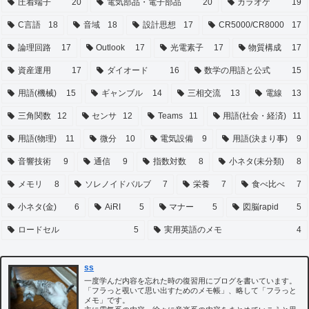
圧着端子
20
電気部品・電子部品
20
カラオケ
19
C言語
18
音域
18
設計思想
17
CR5000/CR8000
17
論理回路
17
Outlook
17
光電素子
17
物質構成
17
資産運用
17
ダイオード
16
数学の用語と公式
15
用語(機械)
15
ギャンブル
14
三相交流
13
電線
13
三角関数
12
センサ
12
Teams
11
用語(社会・経済)
11
用語(物理)
11
微分
10
電気設備
9
用語(決まり事)
9
音響技術
9
通信
9
指数対数
8
小ネタ(未分類)
8
メモリ
8
ソレノイドバルブ
7
栄養
7
食べ比べ
7
小ネタ(金)
6
AiRI
5
マナー
5
図脳rapid
5
ロードセル
5
実用英語のメモ
4
ss
一度学んだ内容を忘れた時の復習用にブログを書いています。
「フラっと覗いて思い出すためのメモ帳」、略して「フラっと
メモ」です。