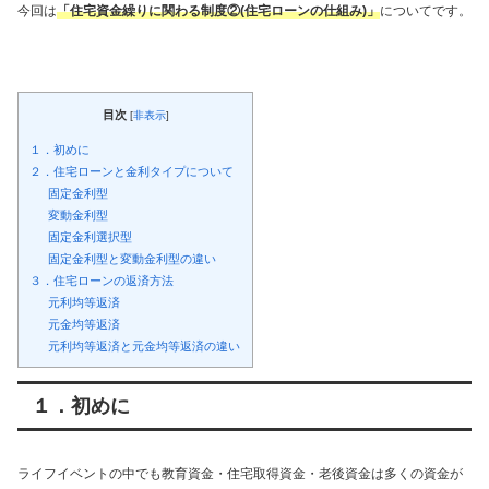
今回は
「住宅資金繰りに関わる制度②(住宅ローンの仕組み)」
についてです。
目次
[
非表示
]
１．初めに
２．住宅ローンと金利タイプについて
固定金利型
変動金利型
固定金利選択型
固定金利型と変動金利型の違い
３．住宅ローンの返済方法
元利均等返済
元金均等返済
元利均等返済と元金均等返済の違い
１．初めに
ライフイベントの中でも教育資金・住宅取得資金・老後資金は多くの資金が