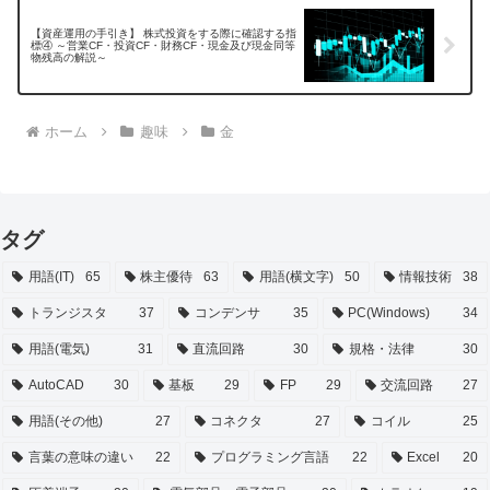
【資産運用の手引き】 株式投資をする際に確認する指
標④ ～営業CF・投資CF・財務CF・現金及び現金同等
物残高の解説～
ホーム
趣味
金
タグ
用語(IT)
65
株主優待
63
用語(横文字)
50
情報技術
38
トランジスタ
37
コンデンサ
35
PC(Windows)
34
用語(電気)
31
直流回路
30
規格・法律
30
AutoCAD
30
基板
29
FP
29
交流回路
27
用語(その他)
27
コネクタ
27
コイル
25
言葉の意味の違い
22
プログラミング言語
22
Excel
20