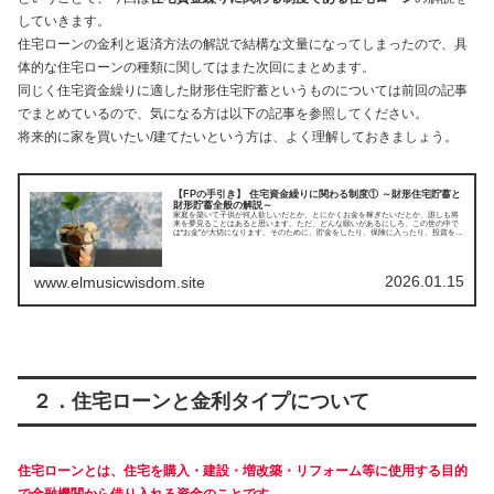
していきます。
住宅ローンの金利と返済方法の解説で結構な文量になってしまったので、具
体的な住宅ローンの種類に関してはまた次回にまとめます。
同じく住宅資金繰りに適した財形住宅貯蓄というものについては前回の記事
でまとめているので、気になる方は以下の記事を参照してください。
将来的に家を買いたい/建てたいという方は、よく理解しておきましょう。
【FPの手引き】 住宅資金繰りに関わる制度① ～財形住宅貯蓄と
財形貯蓄全般の解説～
家庭を築いて子供が何人欲しいだとか、とにかくお金を稼ぎたいだとか、誰しも将
来を夢見ることはあると思います。ただ、どんな願いがあるにしろ、この世の中で
は“お金”が大切になります。そのために、貯金をしたり、保険に入ったり、投資をし
てみたり、色々とやり繰りしなければならないことがあるんですよね。そんな人生
設計の知識が関係するファイナンシャルプランナー(FP)について紹介していきま
す。今回は住宅資金繰りに関わる制度(財形住宅貯蓄と財形貯蓄全般)についてです。
2026.01.15
www.elmusicwisdom.site
２．住宅ローンと金利タイプについて
住宅ローンとは、住宅を購入・建設・増改築・リフォーム等に使用する目的
で金融機関から借り入れる資金のことです。