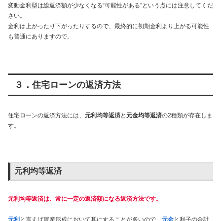
変動金利型は総返済額が少なくなる“可能性がある”という点には注意してくだ
さい。
金利は上がったり下がったりするので、最終的に初期金利より上がる可能性
も普通にありますので。
３．住宅ローンの返済方法
住宅ローンの返済方法には、
元利均等返済
と
元金均等返済
の2種類が存在しま
す。
元利均等返済
元利均等返済は、常に一定の返済額になる返済方法です。
元利
と言えば資産形成において耳にすることが多いので、
元金
と利子の合計