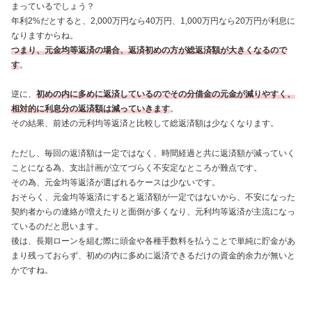
まっているでしょう？
年利2%だとすると、2,000万円なら40万円、1,000万円なら20万円が利息に
なりますからね。
つまり、元金均等返済の場合、返済初めの方が総返済額が大きくなるので
す
。
逆に、
初めの内に多めに返済しているのでその分借金の元金が減りやすく、
相対的に利息分の返済額は減っていきます
。
その結果、前述の元利均等返済と比較して総返済額は少なくなります。
ただし、毎回の返済額は一定ではなく、時間経過と共に返済額が減っていく
ことになる為、支出計画が立てづらく不安定なところが難点です。
その為、元金均等返済が選ばれるケースは少ないです。
おそらく、元金均等返済にすると返済額が一定ではないから、不安になった
契約者からの連絡が増えたりと面倒が多くなり、元利均等返済が主流になっ
ているのだと思います。
後は、長期ローンを組む際に頭金や各種手数料を払うことで単純に貯金があ
まり残っておらず、初めの内に多めに返済できるだけの資金的余力が無いと
かですね。