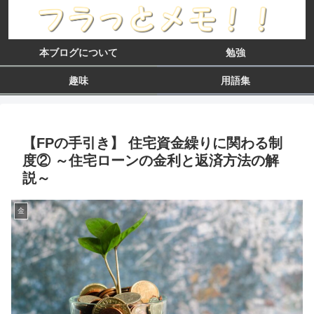
本ブログについて
勉強
趣味
用語集
【FPの手引き】 住宅資金繰りに関わる制
度② ～住宅ローンの金利と返済方法の解
説～
金