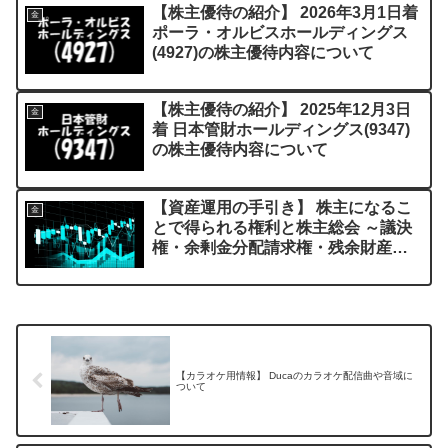
【株主優待の紹介】 2026年3月1日着
金
ポーラ・オルビスホールディングス
(4927)の株主優待内容について
【株主優待の紹介】 2025年12月3日
金
着 日本管財ホールディングス(9347)
の株主優待内容について
【資産運用の手引き】 株主になるこ
金
とで得られる権利と株主総会 ～議決
権・余剰金分配請求権・残余財産分
配請求権の解説～
【カラオケ用情報】 Ducaのカラオケ配信曲や音域に
ついて