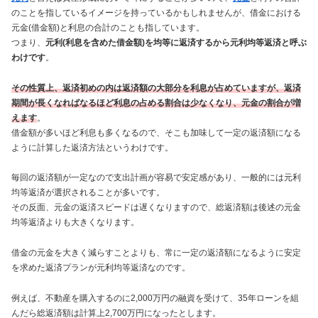
のことを指しているイメージを持っているかもしれませんが、借金における
元金(借金額)と利息の合計のことも指しています。
つまり、
元利(利息を含めた借金額)を均等に返済するから元利均等返済と呼ぶ
わけです
。
その性質上、返済初めの内は返済額の大部分を利息が占めていますが、返済
期間が長くなればなるほど利息の占める割合は少なくなり、元金の割合が増
えます
。
借金額が多いほど利息も多くなるので、そこも加味して一定の返済額になる
ように計算した返済方法というわけです。
毎回の返済額が一定なので支出計画が容易で安定感があり、一般的には元利
均等返済が選択されることが多いです。
その反面、元金の返済スピードは遅くなりますので、総返済額は後述の元金
均等返済よりも大きくなります。
借金の元金を大きく減らすことよりも、常に一定の返済額になるように安定
を求めた返済プランが元利均等返済なのです。
例えば、不動産を購入するのに2,000万円の融資を受けて、35年ローンを組
んだら総返済額は計算上2,700万円になったとします。