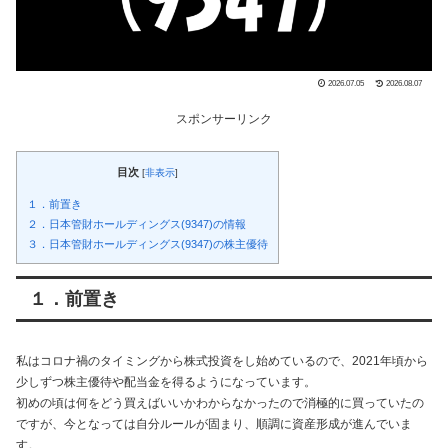
2026.07.05
2026.08.07
スポンサーリンク
目次
[
非表示
]
１．前置き
２．日本管財ホールディングス(9347)の情報
３．日本管財ホールディングス(9347)の株主優待
１．前置き
私はコロナ禍のタイミングから株式投資をし始めているので、2021年頃から
少しずつ株主優待や配当金を得るようになっています。
初めの頃は何をどう買えばいいかわからなかったので消極的に買っていたの
ですが、今となっては自分ルールが固まり、順調に資産形成が進んでいま
す。