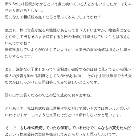
新NISAに相続税がかかるという点に喚いている人とかもいましたが、そりゃ
当たり前だろとしか…。
逆になんで相続税も無くなると思ってるんでしょうかね？
他にも、株は資産が減る可能性があるって言う人もいますが、物価高になる
と貯金して円をそのまま保有すると円の価値が目減りしていくことは考えな
いんですかね？
株式投資していようが貯金していようが、日本円の資産価値は増えたり減っ
たりするんです。
また、深刻な少子化もあって年金制度が破綻するのは目に見えてるから国が
個人の投資を勧める制度としてNISAがあるのに、そのまま現状維持で大丈夫
なのかはしっかりと自問自答してみて欲しいところです。
語り出すと長くなるのでこの辺で止めておきますね。
とりあえず、私は株式投資は運用次第なだけで悪いものでは無いよと言いた
いわけですが、このような文章だけだと中々伝わらないかと思います。
そこで、
もし株式投資していたら保有しているだけでこんなもの貰えたんだ
よ
という株主優待の実績を発信してみたらどうかと思ったわけです。