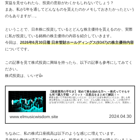
実益を見せられたら、投資の意欲がわくかもしれないでしょう？
まあ、私が1年を通してどんなものを貰えたのかメモしておきたかったという
のもありますが…。
ということで、日本株に投資しているとどんな株主優待を貰えるのか、実際
に私が投資している銘柄の株主優待の内容を紹介していきます。
今回は、
2026年6月30日着 日本管財ホールディングス(9347)の株主優待内容
についてです。
この記事を見て株式投資に興味を持ったら、以下の記事も参考にしてみてく
ださい。
株式投資は、いいぞ👍
【資産運用の手引き】 初めて株を始める方へ ～株式ってそもそ
も何？購入手順・メリット・注意点をまとめて解説！～
家庭を築いて子供が何人欲しいだとか、とにかくお金を稼ぎたいだとか、誰しも将
来を夢見ることはあると思います。ただ、どんな願いがあるにしろ、この世の中で
は“お金”が大切になります。そのために、貯金をしたり、保険に入ったり、投資をし
てみたり、色々とやり繰りしなければならないことがあるんですよね。そんな人生
設計の知識が関係するファイナンシャルプランナー(FP)について紹介していきま
す。今回は株式に関する基本と投資の始め方についてです。
2024.04.30
www.elmusicwisdom.site
ちなみに、私の株式口座残高は以下のような感じに増えています。