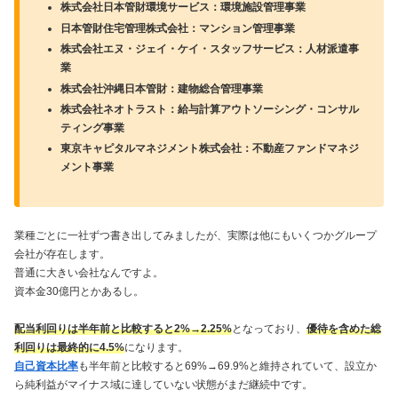
株式会社日本管財環境サービス：環境施設管理事業
日本管財住宅管理株式会社：マンション管理事業
株式会社エヌ・ジェイ・ケイ・スタッフサービス：人材派遣事
業
株式会社沖縄日本管財：建物総合管理事業
株式会社ネオトラスト：給与計算アウトソーシング・コンサル
ティング事業
東京キャピタルマネジメント株式会社：不動産ファンドマネジ
メント事業
業種ごとに一社ずつ書き出してみましたが、実際は他にもいくつかグループ
会社が存在します。
普通に大きい会社なんですよ。
資本金30億円とかあるし。
配当利回りは半年前と比較すると2%→2.25%
となっており、
優待を含めた総
利回りは最終的に4.5%
になります。
自己資本比率
も半年前と比較すると69%→69.9%と維持されていて、設立か
ら純利益がマイナス域に達していない状態がまだ継続中です。