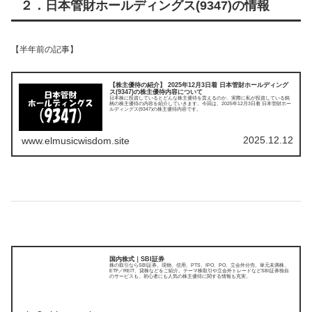
２．日本管財ホールディングス(9347)の情報
【半年前の記事】
【株主優待の紹介】 2025年12月3日着 日本管財ホールディング
ス(9347)の株主優待内容について
日本株に投資しているとどんな株主優待を貰えるのか、実際に私が投資している銘
柄の株主優待の内容を紹介していきます。今回は、2025年12月3日着 日本管財ホー
ルディングス(9347)の株主優待内容です。
2025.12.12
www.elmusicwisdom.site
国内株式｜SBI証券
株の取引ならSBI証券。現物、信用、PTS、IPO、PO、立会外分売、単元未満株、
ETF／REIT、貸株などをご紹介。テーマ株取引や立会外トレードなどSBI証券独自
のサービスも。初心者にも人気の株主優待に関する情報も充実。