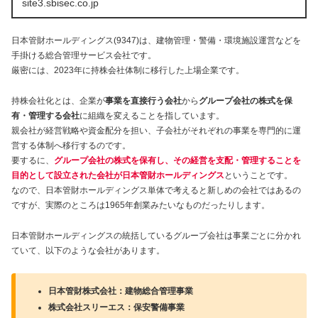
site3.sbisec.co.jp
日本管財ホールディングス(9347)は、建物管理・警備・環境施設運営などを
手掛ける総合管理サービス会社です。
厳密には、2023年に持株会社体制に移行した上場企業です。
持株会社化とは、企業が
事業を直接行う会社
から
グループ会社の株式を保
有・管理する会社
に組織を変えることを指しています。
親会社が経営戦略や資金配分を担い、子会社がそれぞれの事業を専門的に運
営する体制へ移行するのです。
要するに、
グループ会社の株式を保有し、その経営を支配・管理することを
目的として設立された会社が日本管財ホールディングス
ということです。
なので、日本管財ホールディングス単体で考えると新しめの会社ではあるの
ですが、実際のところは1965年創業みたいなものだったりします。
日本管財ホールディングスの統括しているグループ会社は事業ごとに分かれ
ていて、以下のような会社があります。
日本管財株式会社：建物総合管理事業
株式会社スリーエス：保安警備事業