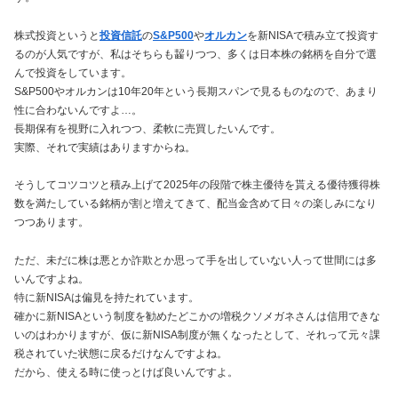
株式投資というと
投資信託
の
S&P500
や
オルカン
を新NISAで積み立て投資す
るのが人気ですが、私はそちらも齧りつつ、多くは日本株の銘柄を自分で選
んで投資をしています。
S&P500やオルカンは10年20年という長期スパンで見るものなので、あまり
性に合わないんですよ…。
長期保有を視野に入れつつ、柔軟に売買したいんです。
実際、それで実績はありますからね。
そうしてコツコツと積み上げて2025年の段階で株主優待を貰える優待獲得株
数を満たしている銘柄が割と増えてきて、配当金含めて日々の楽しみになり
つつあります。
ただ、未だに株は悪とか詐欺とか思って手を出していない人って世間には多
いんですよね。
特に新NISAは偏見を持たれています。
確かに新NISAという制度を勧めたどこかの増税クソメガネさんは信用できな
いのはわかりますが、仮に新NISA制度が無くなったとして、それって元々課
税されていた状態に戻るだけなんですよね。
だから、使える時に使っとけば良いんですよ。