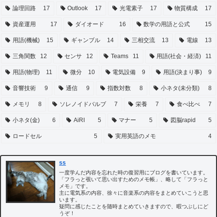
論理回路
17
Outlook
17
光電素子
17
物質構成
17
資産運用
17
ダイオード
16
数学の用語と公式
15
用語(機械)
15
ギャンブル
14
三相交流
13
電線
13
三角関数
12
センサ
12
Teams
11
用語(社会・経済)
11
用語(物理)
11
微分
10
電気設備
9
用語(決まり事)
9
音響技術
9
通信
9
指数対数
8
小ネタ(未分類)
8
メモリ
8
ソレノイドバルブ
7
栄養
7
食べ比べ
7
小ネタ(金)
6
AiRI
5
マナー
5
図脳rapid
5
ロードセル
5
実用英語のメモ
4
ss
一度学んだ内容を忘れた時の復習用にブログを書いています。
「フラっと覗いて思い出すためのメモ帳」、略して「フラっと
メモ」です。
主に電気系の内容、徐々に音楽系の内容をまとめていこうと思
います。
疑問に感じたことを随時まとめていきますので、暇つぶしにど
うぞ！