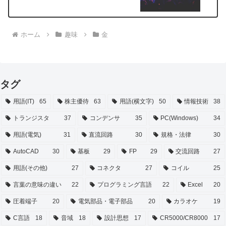
ホーム
趣味
金
タグ
用語(IT)
65
株主優待
63
用語(横文字)
50
情報技術
38
トランジスタ
37
コンデンサ
35
PC(Windows)
34
用語(電気)
31
直流回路
30
規格・法律
30
AutoCAD
30
基板
29
FP
29
交流回路
27
用語(その他)
27
コネクタ
27
コイル
25
言葉の意味の違い
22
プログラミング言語
22
Excel
20
圧着端子
20
電気部品・電子部品
20
カラオケ
19
C言語
18
音域
18
設計思想
17
CR5000/CR8000
17