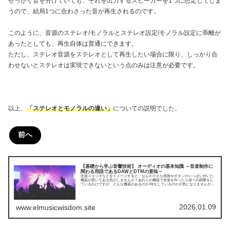
せっかく音を分けていても、それを出力するスピーカーを1つに想定してしま
うので、結局1つに合わさった音が再生されるのです。
このように、音源のステレオ/モノラルとステレオ設定/モノラル設定に乖離が
あったとしても、再生自体は普通にできます。
ただし、ステレオ音源をステレオとして再生したい場合に限り、しっかり合
わせないとステレオは実現できないという点のみは注意が必要です。
以上、
「ステレオとモノラルの違い」
についての説明でした。
前へ
【基礎から学ぶ音響技術】 オーディオの基本知識 ～音楽制作に
関わる用語であるDAWとDTMの意味～
音楽スタジオなどをイメージすると、なんか小さな画面やボタンがいっぱい付いた
機器が置いてある気がしませんか？あれらの機器で音楽を作ったり諸々の調整をし
ているわけですが、どんな機器があるのか/何をしているのかが気になりませんか？
本記事は、そんな好奇心を満たすためにまとめたものとなっています。今回はオー
ディオの基本知識とDAW/DTMについてです。
2026.01.09
www.elmusicwisdom.site