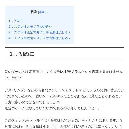
目次
[
非表示
]
１．初めに
２．ステレオとモノラルの違い
３．ステレオ設定でモノラル音源は流せる？
４．モノラル設定でステレオ音源は流せる？
１．初めに
昔のゲームの設定画面で、よく
ステレオ/モノラル
という言葉を見かけません
でしたか？
デス○リムゾンなどの有名なクソゲーでもステレオとモノラルの切り替えだけ
はできていたので、古いゲームをやったことがある人は見たことがあるとい
う方は多いのではないでしょうか？
最近のゲームはやっていないのであるのか知りませんけど…。
このステレオ/モノラルとは何を意味しているのか考えたことはありますか？
音質に関わりそうな気はするけど、具体的に何が違うのかは知らないという