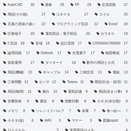
AutoCAD
30
基板
29
FP
29
交流回路
27
用語(その他)
27
コネクタ
27
コイル
25
言葉の意味の違い
22
プログラミング言語
22
Excel
20
圧着端子
20
電気部品・電子部品
20
カラオケ
19
C言語
18
音域
18
設計思想
17
CR5000/CR8000
17
論理回路
17
Outlook
17
光電素子
17
物質構成
17
資産運用
17
ダイオード
16
数学の用語と公式
15
用語(機械)
15
ギャンブル
14
三相交流
13
電線
13
三角関数
12
センサ
12
Teams
11
用語(社会・経済)
11
用語(物理)
11
微分
10
電気設備
9
用語(決まり事)
9
音響技術
9
通信
9
指数対数
8
小ネタ(未分類)
8
メモリ
8
ソレノイドバルブ
7
栄養
7
食べ比べ
7
小ネタ(金)
6
AiRI
5
マナー
5
図脳rapid
5
ロードセル
5
実用英語のメモ
4