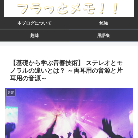
本ブログについて
勉強
趣味
用語集
【基礎から学ぶ音響技術】 ステレオとモ
ノラルの違いとは？ ～両耳用の音源と片
耳用の音源～
音響