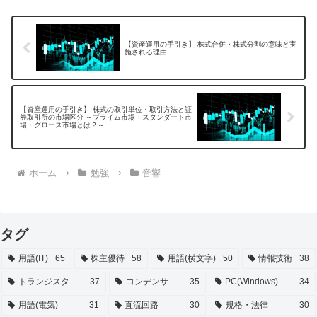
【資産運用の手引き】 株式合併・株式分割の意味と実
施される理由
【資産運用の手引き】 株式の取引単位・取引方法と証
券取引所の市場区分 ～プライム市場・スタンダード市
場・グロース市場とは？～
ホーム
勉強
音響
タグ
用語(IT)
65
株主優待
58
用語(横文字)
50
情報技術
38
トランジスタ
37
コンデンサ
35
PC(Windows)
34
用語(電気)
31
直流回路
30
規格・法律
30