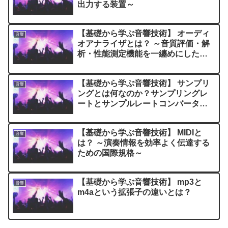
出力する装置～
【基礎から学ぶ音響技術】 オーディ
音響
オアナライザとは？ ～音質評価・解
析・性能測定機能を一纏めにした装
置～
【基礎から学ぶ音響技術】 サンプリ
音響
ングとは何なのか？サンプリングレ
ートとサンプルレートコンバータ
(SRC)の解説
【基礎から学ぶ音響技術】 MIDIと
音響
は？ ～演奏情報を効率よく伝達する
ための国際規格～
【基礎から学ぶ音響技術】 mp3と
音響
m4aという拡張子の違いとは？