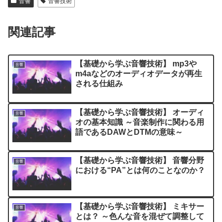
音響
音響技術
関連記事
【基礎から学ぶ音響技術】 mp3や
音響
m4aなどのオーディオデータが再生
される仕組み
【基礎から学ぶ音響技術】 オーディ
音響
オの基本知識 ～音楽制作に関わる用
語であるDAWとDTMの意味～
【基礎から学ぶ音響技術】 音響分野
音響
における“PA”とは何のことなのか？
【基礎から学ぶ音響技術】 ミキサー
音響
とは？ ～色んな音を混ぜて調整して