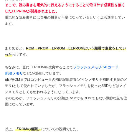
そこで、読み書きを電気的に行えるようにすることで取り外す必要性を無く
したEEPROMが開発されました。
電気的な読み書きには専用の機器が不要になっているという点も進歩してい
ます。
まとめると、
ROM→PROM→EPROM→EEPROMという順番で進化をしてい
った
わけです。
ちなみに、更にEEPROMを改良することで
フラッシュメモリ
(
SDカード
・
USBメモリ
など)が誕生しています。
EEPROMまではコンピュータの補助記憶装置(メインメモリを補助する側のメ
モリ)として使われていましたが、フラッシュメモリを使ったSSDなどはメイ
ンメモリとしても使われるようになっています。
そのためか、フラッシュメモリの分類はRAMでもROMでもない微妙な立ち位
置になっています。
以上、
「ROMの種類」
についての説明でした。