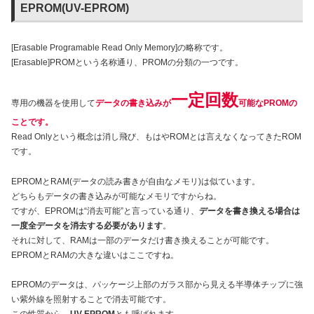
EPROM(UV-EPROM)
[Erasable Programable Read Only Memory]の略称です。
[Erasable]PROMという名称通り、PROMの分類の一つです。
一定回数
専用の機器を使用して
データの書き込みが
可能なPROMの
ことです。
Read Onlyという概念は消し飛び、もはやROMとは言えなくなってきたROM
です。
EPROMとRAM(データの読み書きが自由なメモリ)は似ています。
どちらもデータの書き込みが可能なメモリですからね。
ですが、EPROMは“消去可能”と言っている通り、
データを書き換える場合は
一度全データを消去する必要があります
。
それに対して、RAMは一部のデータだけ書き換えることが可能です。
EPROMとRAMの大きな違いはここですね。
EPROMのデータは、パッケージ上部のガラス部から見える半導体チップに強
い紫外線を照射することで消去可能です。