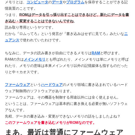
メモリとは、
コンピュータ
の
データ
や
プログラム
を保存することができる記
憶装置のことです。
つまり、
ROMはデータを引っ張り出すことはできるけど、新たにデータを書
き込む・変更することはできないんですね
。
読み取り専用というヤツです。
だから『ロムってろ』という発言が『書き込みはせずに見てろ』みたいな
ニ
ュアンス
で使われていたわけです。
ちなみに、データの読み書きが自由にできるメモリは
RAM
と呼びます。
RAMの方は
メインメモリ
とも呼ばれたり、メインメモリは単にメモリと呼ば
れたり、メモリの意味は本来メインメモリ以外の記憶媒体も指すものだった
りと中々カオスです。
ファームウェア
という
ハードウェア
のメモリ領域に書き込まれているハード
ウェア制御用のソフトウェアがあります。
ファームウェアは、その機器を制御する用途以外には全く使えません。
ということは、ファームウェアは基本的に書き換える必要が無いソフトウェ
アなんです。
先程、データの書き込み・変更ができないメモリの話をしましたよね？
このファームウェアを書き込むメモリがROMなのです。
まあ、最近は普通にファームウェア