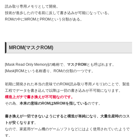
読み取り専用メモリとして開発。
技術が進歩したので名前に反して書き込みが可能になっている。
ROMの中にMROMとPROMという分類がある。
MROM(マスクROM)
[Mask Read Only Memory]の略称で、
マスクROM
とも呼ばれます。
[Mask]ROMという名称通り、ROMの分類の一つです。
初期に開発された本当の意味でのROM(読み取り専用メモリ)のことで、製造
工程でデータを書き込んで以降は一切の書き込みが不可能になります。
構造上ガチで書き換えが不可能なのです。
その為、
本来の意味のROMはMROMを指している
のです。
書き換えが一切できないようにすると構造が単純になり、大量生産時のコス
トが安くなります
。
なので、家庭用ゲーム機のゲームソフトなどにはよく使用されていたようで
す。