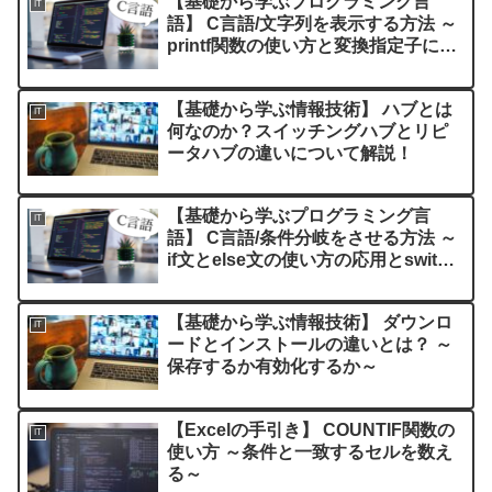
【基礎から学ぶプログラミング言
IT
語】 C言語/文字列を表示する方法 ～
printf関数の使い方と変換指定子につ
いて～
【基礎から学ぶ情報技術】 ハブとは
IT
何なのか？スイッチングハブとリピ
ータハブの違いについて解説！
【基礎から学ぶプログラミング言
IT
語】 C言語/条件分岐をさせる方法 ～
if文とelse文の使い方の応用とswitch
文の使い方～
【基礎から学ぶ情報技術】 ダウンロ
IT
ードとインストールの違いとは？ ～
保存するか有効化するか～
【Excelの手引き】 COUNTIF関数の
IT
使い方 ～条件と一致するセルを数え
る～