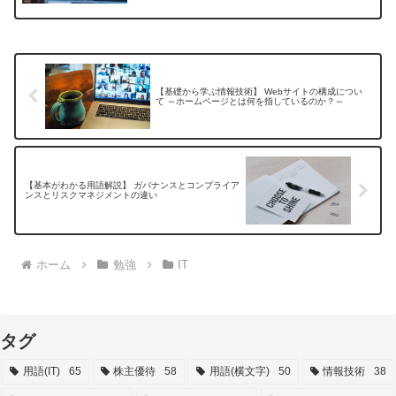
【基礎から学ぶ情報技術】 Webサイトの構成につい
て ～ホームページとは何を指しているのか？～
【基本がわかる用語解説】 ガバナンスとコンプライア
ンスとリスクマネジメントの違い
ホーム
勉強
IT
タグ
用語(IT)
65
株主優待
58
用語(横文字)
50
情報技術
38