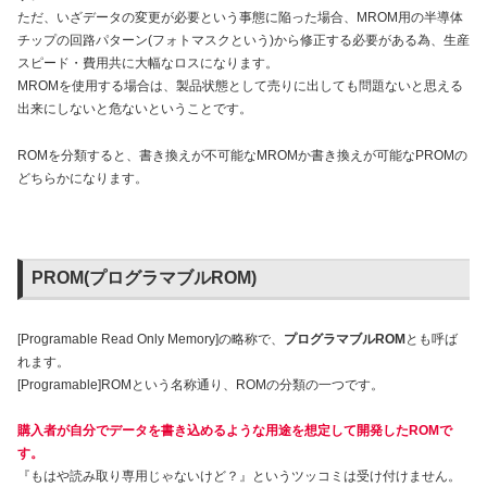
ただ、いざデータの変更が必要という事態に陥った場合、MROM用の半導体
チップの回路パターン(フォトマスクという)から修正する必要がある為、生産
スピード・費用共に大幅なロスになります。
MROMを使用する場合は、製品状態として売りに出しても問題ないと思える
出来にしないと危ないということです。
ROMを分類すると、書き換えが不可能なMROMか書き換えが可能なPROMの
どちらかになります。
PROM(プログラマブルROM)
[Programable Read Only Memory]の略称で、
プログラマブルROM
とも呼ば
れます。
[Programable]ROMという名称通り、ROMの分類の一つです。
購入者が自分でデータを書き込めるような用途を想定して開発したROMで
す。
『もはや読み取り専用じゃないけど？』というツッコミは受け付けません。