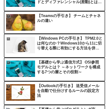
ドとディファレンシャル(差動)とは？
～
【Teamsの手引き】 チームとチャネ
IT
ルの違い
【Windows PCの手引き】 TPM2.0と
IT
は何なのか？Windows10から11に切
り替える際に有効にする方法を併せ
て解説！
【基礎から学ぶ通信方式】 OSI参照
IT
モデルとは？ ～ネットワークを構成
する7つの層とその役割～
【Outlookの手引き】 送受信メール
IT
を自動で仕分けするルールの設定方
法