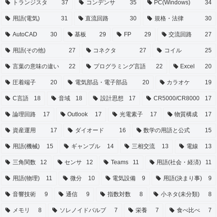
トランジスタ
37
コンデンサ
35
PC(Windows)
34
用語(電気)
31
直流回路
30
規格・法律
30
AutoCAD
30
基板
29
FP
29
交流回路
27
用語(その他)
27
コネクタ
27
コイル
25
言葉の意味の違い
22
プログラミング言語
22
Excel
20
圧着端子
20
電気部品・電子部品
20
カラオケ
19
C言語
18
音域
18
設計思想
17
CR5000/CR8000
17
論理回路
17
Outlook
17
光電素子
17
物質構成
17
資産運用
17
ダイオード
16
数学の用語と公式
15
用語(機械)
15
ギャンブル
14
三相交流
13
電線
13
三角関数
12
センサ
12
Teams
11
用語(社会・経済)
11
用語(物理)
11
微分
10
電気設備
9
用語(決まり事)
9
音響技術
9
通信
9
指数対数
8
小ネタ(未分類)
8
メモリ
8
ソレノイドバルブ
7
栄養
7
食べ比べ
7