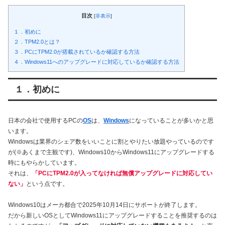
目次
[
非表示
]
１．初めに
２．TPM2.0とは？
３．PCにTPM2.0が搭載されているか確認する方法
４．Windows11へのアップグレードに対応しているか確認する方法
１．初めに
日本の会社で使用するPCの
OS
は、
Windows
になっていることが多いかと思
います。
Windowsは業界のシェア数をいいことに割とやりたい放題やっているのです
が(※あくまで主観です)、Windows10からWindows11にアップグレードする
時にもやらかしています。
それは、
「PCにTPM2.0が入ってなければ無償アップグレードに対応してい
ない」
という点です。
Windows10はメーカ都合で2025年10月14日にサポートが終了します。
だから新しいOSとしてWindows11にアップグレードすることを推奨するのは