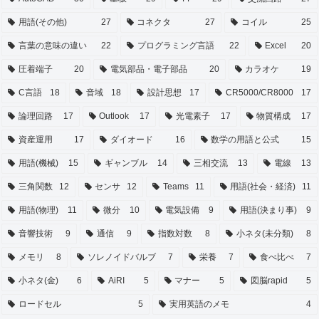
用語(その他)
27
コネクタ
27
コイル
25
言葉の意味の違い
22
プログラミング言語
22
Excel
20
圧着端子
20
電気部品・電子部品
20
カラオケ
19
C言語
18
音域
18
設計思想
17
CR5000/CR8000
17
論理回路
17
Outlook
17
光電素子
17
物質構成
17
資産運用
17
ダイオード
16
数学の用語と公式
15
用語(機械)
15
ギャンブル
14
三相交流
13
電線
13
三角関数
12
センサ
12
Teams
11
用語(社会・経済)
11
用語(物理)
11
微分
10
電気設備
9
用語(決まり事)
9
音響技術
9
通信
9
指数対数
8
小ネタ(未分類)
8
メモリ
8
ソレノイドバルブ
7
栄養
7
食べ比べ
7
小ネタ(金)
6
AiRI
5
マナー
5
図脳rapid
5
ロードセル
5
実用英語のメモ
4