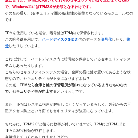
逆に言うと、TPM2.0が無いとそれらのセキュリティが成り立たなくなるの
で、Windows11にはTPM2.0が必須となるわけです。
その名の通り、(セキュリティ面の)信頼性の基盤となっているモジュールなの
です。
TPMを使用している場合、暗号鍵はTPM内で保管されます。
この暗号鍵を用いて、
ハードディスク(HDD)
内のデータを
暗号化
したり、
復
号
したりしています。
これに対して、ハードディスク内に暗号鍵を保存しているセキュリティシス
テムもあったりします。
こちらのセキュリティシステムの場合、金庫の横に鍵が置いてあるような状
態なので、セキュリティ面が不安になりますよね？
その点、
TPMなら金庫と鍵の保管場所が別々になっているようなものなの
で、セキュリティ性が向上する
というわけです。
また、TPMはシステム構造が解析しにくくなっているらしく、外部からの不
正アクセス防止という面でもセキュリティが強固になっています。
ちなみに、TPM“2.0”と後ろに数字が付いていますが、TPMにはTPM1.2と
TPM2.0の2種類が存在します。
今後増えていくかもしれませんけどね。