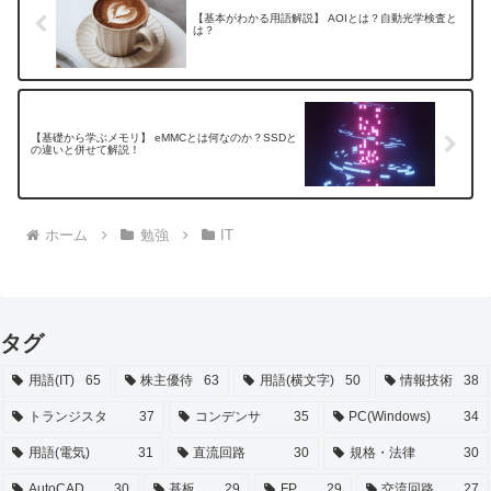
【基本がわかる用語解説】 AOIとは？自動光学検査と
は？
【基礎から学ぶメモリ】 eMMCとは何なのか？SSDと
の違いと併せて解説！
ホーム
勉強
IT
タグ
用語(IT)
65
株主優待
63
用語(横文字)
50
情報技術
38
トランジスタ
37
コンデンサ
35
PC(Windows)
34
用語(電気)
31
直流回路
30
規格・法律
30
AutoCAD
30
基板
29
FP
29
交流回路
27