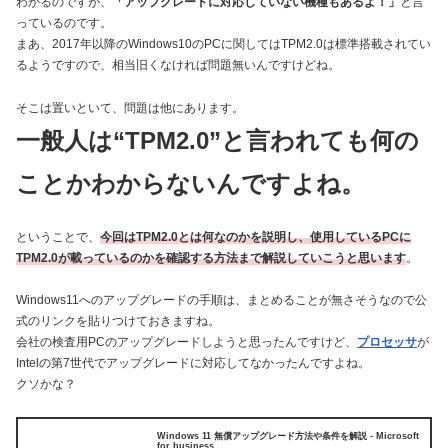
わかるのですが、
「アップグレードに対応していない機種もあるよ！」
と言
っているのです。
まあ、2017年以降のWindows10のPCに関してはTPM2.0は標準搭載されてい
るようですので、相当旧くなければ問題無いんですけどね。
そこは置いといて、問題は他にあります。
一般人は“TPM2.0”と言われても何の
ことかわからないんですよね。
ということで、
今回はTPM2.0とは何なのかを説明し、使用しているPCに
TPM2.0が載っているのかを確認する方法まで解説していこうと思います
。
Windows11へのアップグレードの手順は、まとめることが無さそうなので公
式のリンクを貼りつけておきますね。
会社の検査用PCのアップグレードしようと思ったんですけど、
プロセッサ
が
Intelの第7世代でアップグレードに対応してなかったんですよね。
クソかな？
Windows 11 無償アップグレード方法や条件を解説 - Microsoft
for business