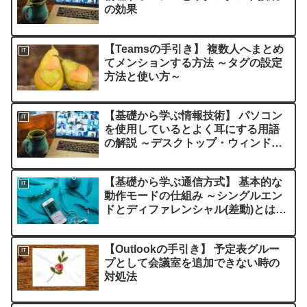
の効果
【Teamsの手引き】 複数人へまとめ
IT
てメンションする方法 ～タグの設定
方法と使い方～
【基礎から学ぶ情報技術】 パソコン
IT
を使用しているとよく耳にする用語
の解説 ～デスクトップ・ウィンド
ウ・ファイル・フォルダ・ディレク
トリ・ディスプレイ・VDT・VDU・
【基礎から学ぶ通信方式】 基本的な
デバイス・ドライブ・拡張子・ポー
IT
動作モードの仕組み ～シングルエン
トの意味～
ドとディファレンシャル(差動)とは？
～
【Outlookの手引き】 予定表グルー
IT
プとして会議室を追加できない時の
対処法