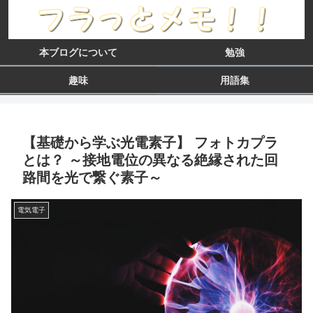
本ブログについて
勉強
趣味
用語集
【基礎から学ぶ光電素子】 フォトカプラ
とは？ ～接地電位の異なる絶縁された回
路間を光で繋ぐ素子～
電気電子