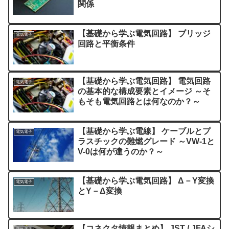
関係
【基礎から学ぶ電気回路】 ブリッジ
電気電子
回路と平衡条件
【基礎から学ぶ電気回路】 電気回路
電気電子
の基本的な構成要素とイメージ ～そ
もそも電気回路とは何なのか？～
【基礎から学ぶ電線】 ケーブルとプ
電気電子
ラスチックの難燃グレード ～VW-1と
V-0は何が違うのか？～
【基礎から学ぶ電気回路】 Δ－Y変換
電気電子
とY－Δ変換
【コネクタ情報まとめ】 JST / JFAシ