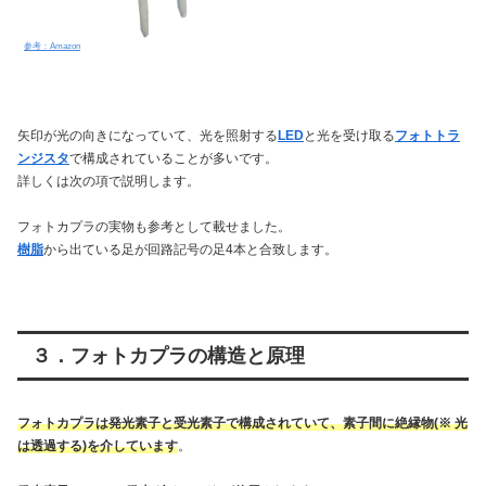
参考：Amazon
矢印が光の向きになっていて、光を照射する
LED
と光を受け取る
フォトトラ
ンジスタ
で構成されていることが多いです。
詳しくは次の項で説明します。
フォトカプラの実物も参考として載せました。
樹脂
から出ている足が回路記号の足4本と合致します。
３．フォトカプラの構造と原理
フォトカプラは発光素子と受光素子で構成されていて、素子間に絶縁物(※ 光
は透過する)を介しています
。