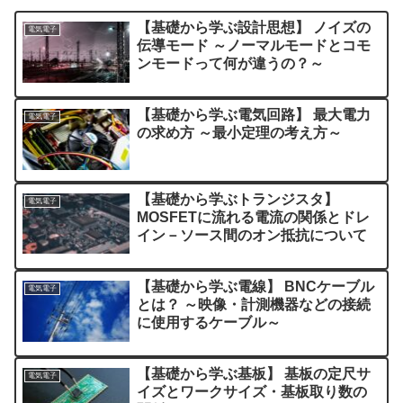
【基礎から学ぶ設計思想】 ノイズの
電気電子
伝導モード ～ノーマルモードとコモ
ンモードって何が違うの？～
【基礎から学ぶ電気回路】 最大電力
電気電子
の求め方 ～最小定理の考え方～
【基礎から学ぶトランジスタ】
電気電子
MOSFETに流れる電流の関係とドレ
イン－ソース間のオン抵抗について
【基礎から学ぶ電線】 BNCケーブル
電気電子
とは？ ～映像・計測機器などの接続
に使用するケーブル～
【基礎から学ぶ基板】 基板の定尺サ
電気電子
イズとワークサイズ・基板取り数の