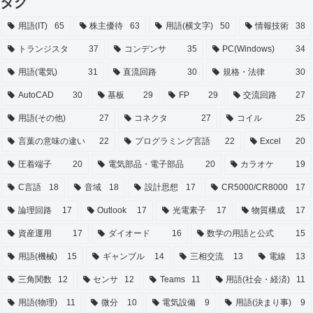
タグ
用語(IT)
65
株主優待
63
用語(横文字)
50
情報技術
38
トランジスタ
37
コンデンサ
35
PC(Windows)
34
用語(電気)
31
直流回路
30
規格・法律
30
AutoCAD
30
基板
29
FP
29
交流回路
27
用語(その他)
27
コネクタ
27
コイル
25
言葉の意味の違い
22
プログラミング言語
22
Excel
20
圧着端子
20
電気部品・電子部品
20
カラオケ
19
C言語
18
音域
18
設計思想
17
CR5000/CR8000
17
論理回路
17
Outlook
17
光電素子
17
物質構成
17
資産運用
17
ダイオード
16
数学の用語と公式
15
用語(機械)
15
ギャンブル
14
三相交流
13
電線
13
三角関数
12
センサ
12
Teams
11
用語(社会・経済)
11
用語(物理)
11
微分
10
電気設備
9
用語(決まり事)
9