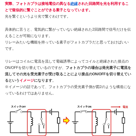
実際、フォトカプラは接地電位の異なる
絶縁
された回路間を光を利用するこ
とで疑似的に繋ぐことができる素子となっています。
光を繋ぐというより光で繋ぐわけです。
具体的に言うと、電気的に繋がっていない絶縁された2回路間で信号だけを伝
えることが可能になります。
リレーみたいな機能を持っている素子がフォトカプラだと思っておけばいい
です。
リレーはコイルに電流を流して電磁誘導によってコイルと絶縁された接点の
ON/OFFを切り替えているのですが、
フォトカプラの場合は発光素子に電流を
流してその光を受光素子が受け取ることにより接点のON/OFFを切り替えてい
るという
イメージ
になります
。
※イメージの話であって、フォトカプラの受光素子側が図2のような構造にな
っているわけではありません。