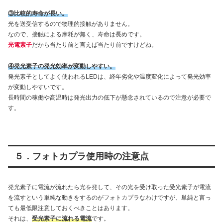
③比較的寿命が長い。
光を送受信するので物理的接触がありません。
なので、接触による摩耗が無く、寿命は長めです。
光電素子
だから当たり前と言えば当たり前ですけどね。
④発光素子の発光効率が変動しやすい。
発光素子としてよく使われるLEDは、経年劣化や温度変化によって発光効率
が変動しやすいです。
長時間の稼働や高温時は発光出力の低下が懸念されているので注意が必要で
す。
５．フォトカプラ使用時の注意点
発光素子に電流が流れたら光を発して、その光を受け取った受光素子が電流
を流すという単純な動きをするのがフォトカプラなわけですが、単純と言っ
ても最低限注意しておくべきことはあります。
それは、
受光素子に流れる電流
です。