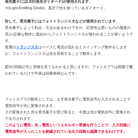
発光素子にはLED(発光ダイオード)が使用されます
。
※[Light Emitting Diode]、直訳で光を放っているダイオード。
対して、受光素子にはフォトトランジスタなどが使用されています
。
受光素子によって利点・欠点があるわけですが、応答性は悪いものの感度の
高さ(正確な動作に直結)からフォトトランジスタが使われることが多いようで
す。
普通の
トランジスタ
はベースに電流が流れるとスイッチング動作をします
が、フォトトランジスタは光を照射することで動作します。
図3の回路記号と実物を見てもわかると思いますが、フォトカプラは樹脂で覆
われているだけで中身は結構単純なんです。
フォトカプラの動作としては、まず発光素子に電気信号が入力されることで
電気信号が光に変換されます。
その変換された光を受光素子が受け取ると、今度は光が電気信号に変換され
て出力されます。
このように電気→光→電気というエネルギー変換を行うことで、入力回路に
電気信号が入ったことを絶縁されている出力回路も認識できるわけです。