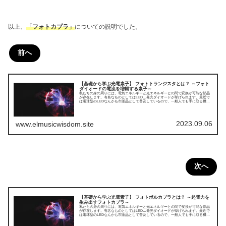
以上、
「フォトカプラ」
についての説明でした。
前へ
【基礎から学ぶ光電素子】 フォトトランジスタとは？ ～フォト
ダイオードの電流を増幅する素子～
私たちの身の周りには、電気エネルギーと光エネルギーとの間で変換が可能な部品
が存在します。有名なものとしてはLED…発光ダイオードが挙げられます。最近で
は電球型のLEDなんかも市販品として普及しているので、一般人でも手に取る機会
は増えているかと思います。そんなLEDですが、分類としては“光電素子”というもの
になります。光電素子には様々な種類が存在しますので、その構造や動作などにつ
いてわかりやすくまとめていこうと思います。今回はフォトトランジスタについて
です。
2023.09.06
www.elmusicwisdom.site
次へ
【基礎から学ぶ光電素子】 フォトボルカプラとは？ ～起電力を
生み出すフォトカプラ～
私たちの身の周りには、電気エネルギーと光エネルギーとの間で変換が可能な部品
が存在します。有名なものとしてはLED…発光ダイオードが挙げられます。最近で
は電球型のLEDなんかも市販品として普及しているので、一般人でも手に取る機会
は増えているかと思います。そんなLEDですが、分類としては“光電素子”というもの
になります。光電素子には様々な種類が存在しますので、その構造や動作などにつ