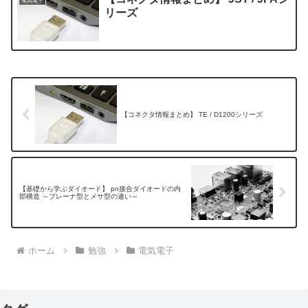
電気電子
リーズ
【コネクタ情報まとめ】 TE / D1200シリーズ
【基礎から学ぶダイオード】 pn接合ダイオードの内
部構造 ～プレーナ型とメサ型の違い～
ホーム
勉強
電気電子