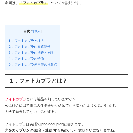
今回は、
「フォトカプラ」
についての説明です。
目次
[
非表示
]
１．フォトカプラとは？
２．フォトカプラの回路記号
３．フォトカプラの構造と原理
４．フォトカプラの特徴
５．フォトカプラ使用時の注意点
１．フォトカプラとは？
フォトカプラ
という製品を知っていますか？
私は社会に出て電気の仕事をやり始めてから知ったような気がします。
大学で勉強してない…気がする。
フォトカプラは英語で[photocoupler]と書きます。
光をカップリング(結合・連結)するもの
という意味合いになりますね。