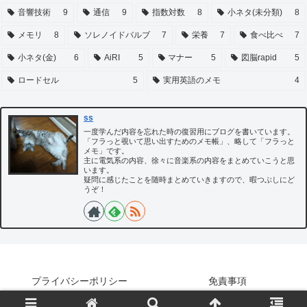
音響技術
9
通信
9
指数対数
8
小ネタ(未分類)
8
メモリ
8
ソレノイドバルブ
7
栄養
7
食べ比べ
7
小ネタ(金)
6
AiRI
5
マナー
5
図脳rapid
5
ロードセル
5
実用英語のメモ
4
ss
一度学んだ内容を忘れた時の復習用にブログを書いています。
「フラっと覗いて思い出すためのメモ帳」、略して「フラっと
メモ」です。
主に電気系の内容、徐々に音楽系の内容をまとめていこうと思
います。
疑問に感じたことを随時まとめていきますので、暇つぶしにど
うぞ！
プライバシーポリシー
免責事項
Copyright © 2022-2026 フラっとメモ！！ All Rights Reserved.