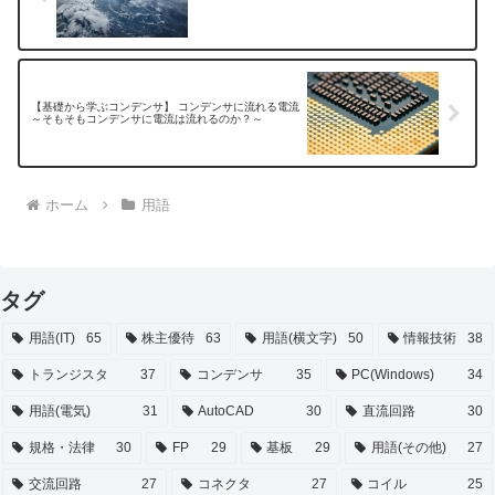
【基礎から学ぶコンデンサ】 コンデンサに流れる電流
～そもそもコンデンサに電流は流れるのか？～
ホーム
用語
タグ
用語(IT)
65
株主優待
63
用語(横文字)
50
情報技術
38
トランジスタ
37
コンデンサ
35
PC(Windows)
34
用語(電気)
31
AutoCAD
30
直流回路
30
規格・法律
30
FP
29
基板
29
用語(その他)
27
交流回路
27
コネクタ
27
コイル
25