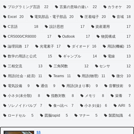
プログラミング言語
22
言葉の意味の違い
22
カラオケ
20
Excel
20
電気部品・電子部品
20
圧着端子
20
音域
18
C言語
18
設計思想
17
資産運用
17
CR5000/CR8000
17
Outlook
17
物質構成
17
論理回路
17
光電素子
17
ダイオード
16
用語(機械)
15
数学の用語と公式
15
ギャンブル
14
電線
13
三相交流
13
三角関数
12
センサ
12
用語(社会・経済)
11
Teams
11
用語(物理)
11
微分
10
電気設備
9
通信
9
用語(決まり事)
9
音響技術
9
小ネタ(未分類)
8
指数対数
8
メモリ
8
栄養
7
ソレノイドバルブ
7
食べ比べ
7
小ネタ(金)
6
AiRI
5
ロードセル
5
図脳rapid
5
マナー
5
製図知識
4
ss