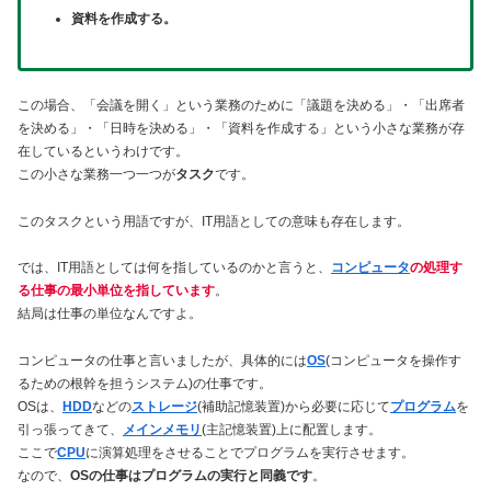
資料を作成する。
この場合、「会議を開く」という業務のために「議題を決める」・「出席者
を決める」・「日時を決める」・「資料を作成する」という小さな業務が存
在しているというわけです。
この小さな業務一つ一つが
タスク
です。
このタスクという用語ですが、IT用語としての意味も存在します。
では、IT用語としては何を指しているのかと言うと、
コンピュータ
の処理す
る仕事の最小単位を指しています
。
結局は仕事の単位なんですよ。
コンピュータの仕事と言いましたが、具体的には
OS
(コンピュータを操作す
るための根幹を担うシステム)の仕事です。
OSは、
HDD
などの
ストレージ
(補助記憶装置)から必要に応じて
プログラム
を
引っ張ってきて、
メインメモリ
(主記憶装置)上に配置します。
ここで
CPU
に演算処理をさせることでプログラムを実行させます。
なので、
OSの仕事はプログラムの実行と同義です
。