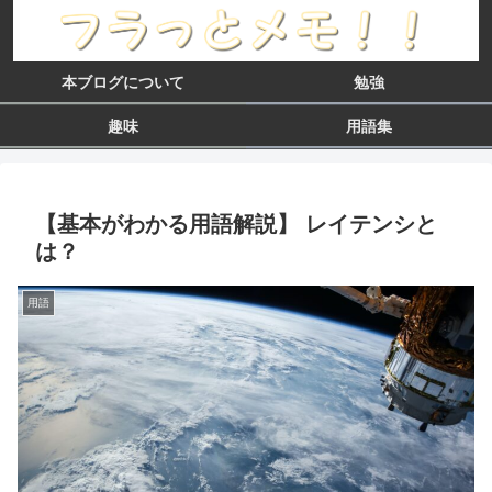
本ブログについて
勉強
趣味
用語集
【基本がわかる用語解説】 レイテンシと
は？
用語