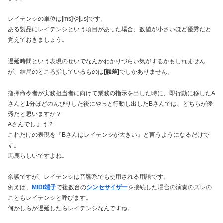
レイテンシの単位は[ms]や[μs]です。
ある製品にレイテンシという項目があった場合、数値が小さいほど優秀だと
覚えておきましょう。
遅延時間という表現のせいでなんかわかりづらい気がするかもしれません
が、結局のところ指しているものは
[誤差]
でしかありません。
指揮命令者が実務担当者に向けて業務の指示を出した時に、即行動に移したA
さんと1分ほどのんびりした後にやっと行動し出したBさんでは、どちらが優
秀だと思いますか？
Aさんでしょう？
これだけの表現を『Bさんはレイテンシが大きい』と言うようになるだけで
す。
馬鹿らしいですよね。
余談ですが、レイテンシは音響系でも使用される用語です。
例えば、
MIDI端子
で複数台の
シンセサイザー
を接続した場合の演奏のズレの
こともレイテンシと呼びます。
何かしらが遅延したらレイテンシなんですね。