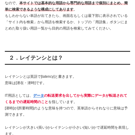
なので、
本サイトでは基本的な用語から専門的な用語まで個別にまとめ、簡
単に検索できるような構成にしてあります
。
もしわからない単語が出てきたら、画面右もしくは最下部に表示されている
「サイト内を検索」から用語を検索するか、トップの「用語集」ボタンにま
とめた取り扱い用語一覧から目的の用語を検索してみてください。
２．レイテンシとは？
レイテンシとは英語で[latency]と書きます。
意味は[潜在・潜時]です。
IT用語としては、
データ
の転送要求を出してから実際にデータが転送されて
くるまでの遅延時間のこと
を指しています。
[潜時]が[所要時間]のような意味を持つので、英単語からそれなりに意味は予
測できます。
レイテンシが大きい(長い)かレイテンシが小さい(短い)かで遅延時間を表現し
ます。