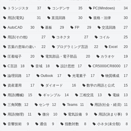
トランジスタ
37
コンデンサ
35
PC(Windows)
34
用語(電気)
31
直流回路
30
規格・法律
30
AutoCAD
30
基板
29
FP
29
交流回路
27
用語(その他)
27
コネクタ
27
コイル
25
言葉の意味の違い
22
プログラミング言語
22
Excel
20
圧着端子
20
電気部品・電子部品
20
カラオケ
19
C言語
18
音域
18
設計思想
17
CR5000/CR8000
17
論理回路
17
Outlook
17
光電素子
17
物質構成
17
資産運用
17
ダイオード
16
数学の用語と公式
15
用語(機械)
15
ギャンブル
14
三相交流
13
電線
13
三角関数
12
センサ
12
Teams
11
用語(社会・経済)
11
用語(物理)
11
微分
10
電気設備
9
用語(決まり事)
9
音響技術
9
通信
9
指数対数
8
小ネタ(未分類)
8