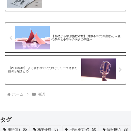
【基礎から学ぶ指数対数】 対数不等式の注意点 ～底
の条件と不等号の向きの関係～
【2016年版】 よく歌われていた曲とリリースされた
曲の音域まとめ
ホーム
用語
タグ
用語(IT)
65
株主優待
58
用語(横文字)
50
情報技術
38