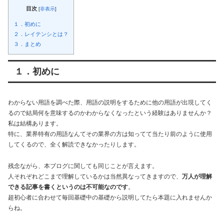
目次
[
非表示
]
１．初めに
２．レイテンシとは？
３．まとめ
１．初めに
わからない用語を調べた際、用語の説明をするために他の用語が出現してく
るので結局何を意味するのかわからなくなったという経験はありませんか？
私は結構あります。
特に、業界特有の用語なんてその業界の方は知ってて当たり前のように使用
してくるので、全く解読できなかったりします。
残念ながら、本ブログに関しても同じことが言えます。
人それぞれどこまで理解しているかは当然異なってきますので、
万人が理解
できる記事を書くというのは不可能なのです
。
超初心者に合わせて毎回基礎中の基礎から説明してたら本題に入れませんか
らね。