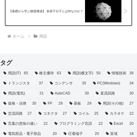
【基礎から学ぶ物質構成】 単原子分子とは何なのか？
ホーム
用語
タグ
用語(IT)
65
株主優待
63
用語(横文字)
50
情報技術
38
トランジスタ
37
コンデンサ
35
PC(Windows)
34
用語(電気)
31
AutoCAD
30
直流回路
30
規格・法律
30
FP
29
基板
29
用語(その他)
27
交流回路
27
コネクタ
27
コイル
25
カラオケ
22
言葉の意味の違い
22
プログラミング言語
22
Excel
20
電気部品・電子部品
20
圧着端子
20
音域
18