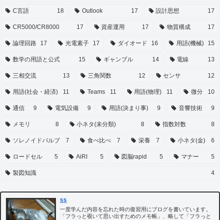
C言語
18
Outlook
17
設計思想
17
CR5000/CR8000
17
資産運用
17
物質構成
17
論理回路
17
光電素子
17
ダイオード
16
用語(機械)
15
数学の用語と公式
15
ギャンブル
14
電線
13
三相交流
13
三角関数
12
センサ
12
用語(社会・経済)
11
Teams
11
用語(物理)
11
微分
10
通信
9
電気設備
9
用語(決まり事)
9
音響技術
9
メモリ
8
小ネタ(未分類)
8
指数対数
8
ソレノイドバルブ
7
食べ比べ
7
栄養
7
小ネタ(金)
6
ロードセル
5
AiRI
5
図脳rapid
5
マナー
5
製図知識
4
ss
一度学んだ内容を忘れた時の復習用にブログを書いています。
「フラっと覗いて思い出すためのメモ帳」、略して「フラっと