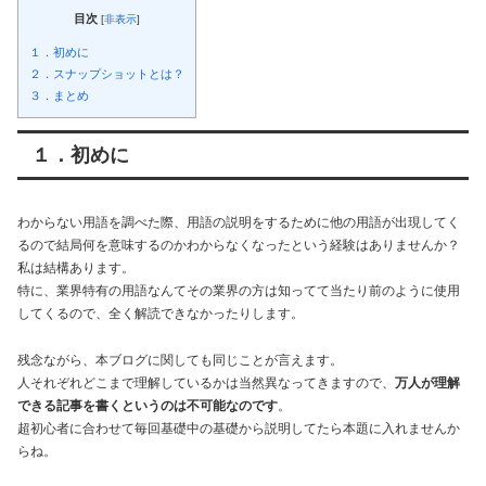
目次
[
非表示
]
１．初めに
２．スナップショットとは？
３．まとめ
１．初めに
わからない用語を調べた際、用語の説明をするために他の用語が出現してく
るので結局何を意味するのかわからなくなったという経験はありませんか？
私は結構あります。
特に、業界特有の用語なんてその業界の方は知ってて当たり前のように使用
してくるので、全く解読できなかったりします。
残念ながら、本ブログに関しても同じことが言えます。
人それぞれどこまで理解しているかは当然異なってきますので、
万人が理解
できる記事を書くというのは不可能なのです
。
超初心者に合わせて毎回基礎中の基礎から説明してたら本題に入れませんか
らね。