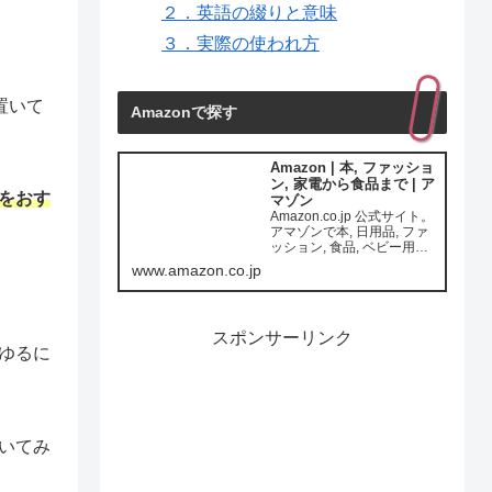
２．英語の綴りと意味
３．実際の使われ方
置いて
Amazonで探す
Amazon | 本, ファッショ
ン, 家電から食品まで | ア
をおす
マゾン
Amazon.co.jp 公式サイト。
アマゾンで本, 日用品, ファ
ッション, 食品, ベビー用品,
カー用品ほか一億種の商品
www.amazon.co.jp
をいつでもお安く。通常配
送無料(一部を除く)
スポンサーリンク
ゆるに
いてみ