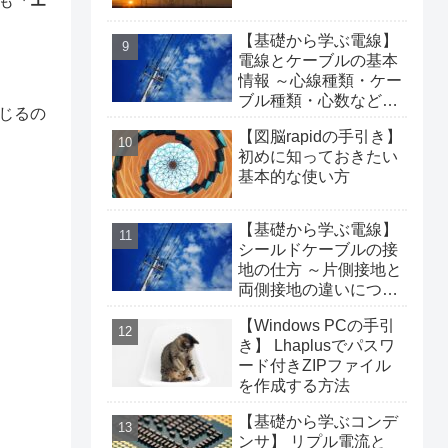
も
「エ
【基礎から学ぶ電線】
電線とケーブルの基本
情報 ～心線種類・ケー
ブル種類・心数などに
じるの
ついて～
【図脳rapidの手引き】
初めに知っておきたい
基本的な使い方
【基礎から学ぶ電線】
シールドケーブルの接
地の仕方 ～片側接地と
両側接地の違いについ
て～
【Windows PCの手引
き】 Lhaplusでパスワ
ード付きZIPファイル
を作成する方法
【基礎から学ぶコンデ
ンサ】 リプル電流と