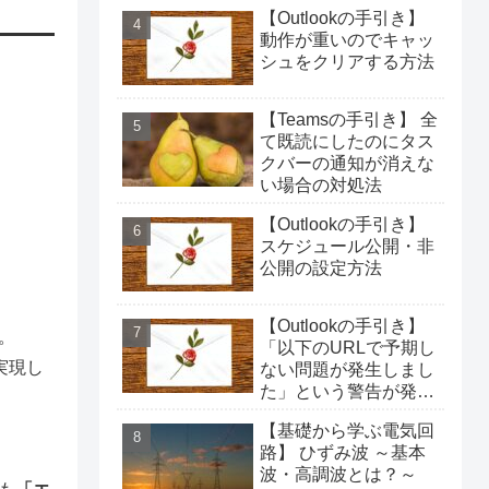
【Outlookの手引き】
動作が重いのでキャッ
シュをクリアする方法
【Teamsの手引き】 全
て既読にしたのにタス
クバーの通知が消えな
い場合の対処法
【Outlookの手引き】
スケジュール公開・非
公開の設定方法
【Outlookの手引き】
。
「以下のURLで予期し
実現し
ない問題が発生しまし
た」という警告が発生
した場合の対処法
【基礎から学ぶ電気回
路】 ひずみ波 ～基本
波・高調波とは？～