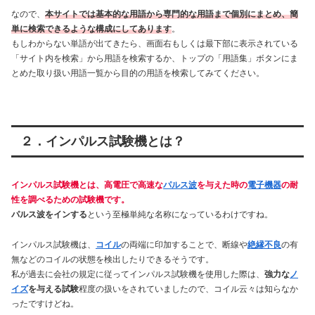
なので、
本サイトでは基本的な用語から専門的な用語まで個別にまとめ、簡
単に検索できるような構成にしてあります
。
もしわからない単語が出てきたら、画面右もしくは最下部に表示されている
「サイト内を検索」から用語を検索するか、トップの「用語集」ボタンにま
とめた取り扱い用語一覧から目的の用語を検索してみてください。
２．インパルス試験機とは？
インパルス試験機とは、高電圧で高速な
パルス波
を与えた時の
電子機器
の耐
性を調べるための試験機です。
パルス波をインする
という至極単純な名称になっているわけですね。
インパルス試験機は、
コイル
の両端に印加することで、断線や
絶縁不良
の有
無などのコイルの状態を検出したりできるそうです。
私が過去に会社の規定に従ってインパルス試験機を使用した際は、
強力な
ノ
イズ
を与える試験
程度の扱いをされていましたので、コイル云々は知らなか
ったですけどね。