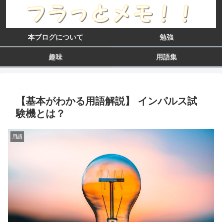
本ブログについて
勉強
趣味
用語集
【基本がわかる用語解説】 インパルス試
験機とは？
用語