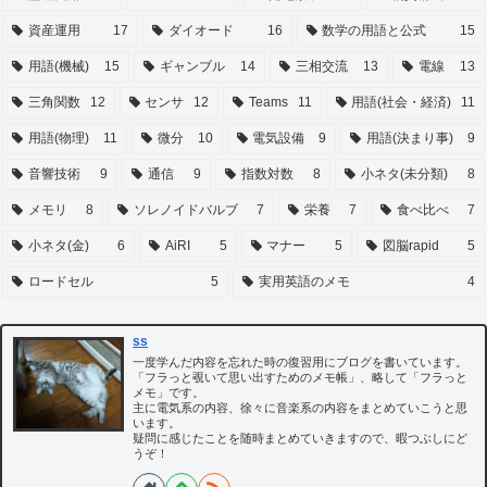
資産運用
17
ダイオード
16
数学の用語と公式
15
用語(機械)
15
ギャンブル
14
三相交流
13
電線
13
三角関数
12
センサ
12
Teams
11
用語(社会・経済)
11
用語(物理)
11
微分
10
電気設備
9
用語(決まり事)
9
音響技術
9
通信
9
指数対数
8
小ネタ(未分類)
8
メモリ
8
ソレノイドバルブ
7
栄養
7
食べ比べ
7
小ネタ(金)
6
AiRI
5
マナー
5
図脳rapid
5
ロードセル
5
実用英語のメモ
4
ss
一度学んだ内容を忘れた時の復習用にブログを書いています。
「フラっと覗いて思い出すためのメモ帳」、略して「フラっと
メモ」です。
主に電気系の内容、徐々に音楽系の内容をまとめていこうと思
います。
疑問に感じたことを随時まとめていきますので、暇つぶしにど
うぞ！