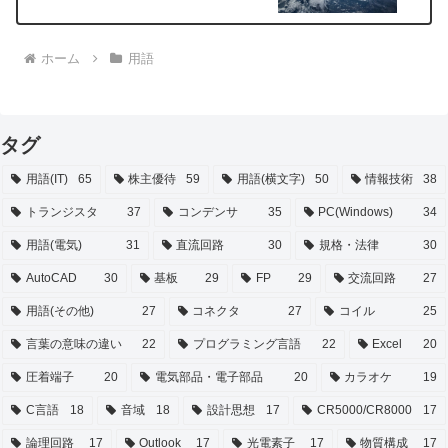
ホーム
用語
タグ
用語(IT)
65
株主優待
59
用語(横文字)
50
情報技術
38
トランジスタ
37
コンデンサ
35
PC(Windows)
34
用語(電気)
31
直流回路
30
規格・法律
30
AutoCAD
30
基板
29
FP
29
交流回路
27
用語(その他)
27
コネクタ
27
コイル
25
言葉の意味の違い
22
プログラミング言語
22
Excel
20
圧着端子
20
電気部品・電子部品
20
カラオケ
19
C言語
18
音域
18
設計思想
17
CR5000/CR8000
17
論理回路
17
Outlook
17
光電素子
17
物質構成
17