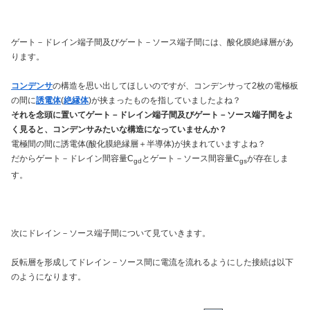
ゲート－ドレイン端子間及びゲート－ソース端子間には、酸化膜絶縁層があ
ります。
コンデンサ
の構造を思い出してほしいのですが、コンデンサって2枚の電極板
の間に
誘電体
(
絶縁体
)が挟まったものを指していましたよね？
それを念頭に置いてゲート－ドレイン端子間及びゲート－ソース端子間をよ
く見ると、コンデンサみたいな構造になっていませんか？
電極間の間に誘電体(酸化膜絶縁層＋半導体)が挟まれていますよね？
だからゲート－ドレイン間容量C
とゲート－ソース間容量C
が存在しま
gd
gs
す。
次にドレイン－ソース端子間について見ていきます。
反転層を形成してドレイン－ソース間に電流を流れるようにした接続は以下
のようになります。