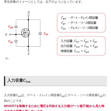
寄生容量のイメージとしては、以下のようになっています。
図1
入力容量C
iss
入力容量C
は、ゲート－ドレイン間容量C
とゲート－ソース間容量C
の
iss
gd
gs
和のことです。
MOSFETを制御するために電圧を印加する入力側(ゲート端子側)から見た時