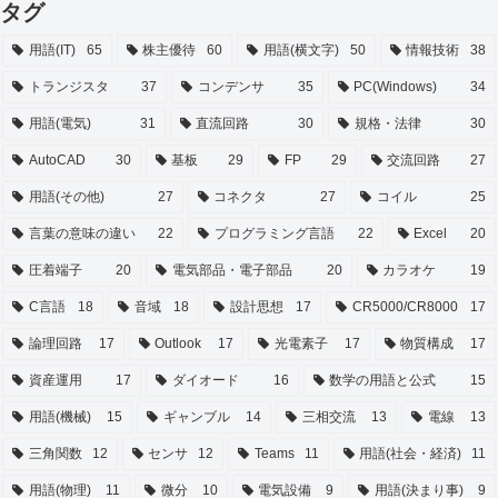
タグ
用語(IT)
65
株主優待
60
用語(横文字)
50
情報技術
38
トランジスタ
37
コンデンサ
35
PC(Windows)
34
用語(電気)
31
直流回路
30
規格・法律
30
AutoCAD
30
基板
29
FP
29
交流回路
27
用語(その他)
27
コネクタ
27
コイル
25
言葉の意味の違い
22
プログラミング言語
22
Excel
20
圧着端子
20
電気部品・電子部品
20
カラオケ
19
C言語
18
音域
18
設計思想
17
CR5000/CR8000
17
論理回路
17
Outlook
17
光電素子
17
物質構成
17
資産運用
17
ダイオード
16
数学の用語と公式
15
用語(機械)
15
ギャンブル
14
三相交流
13
電線
13
三角関数
12
センサ
12
Teams
11
用語(社会・経済)
11
用語(物理)
11
微分
10
電気設備
9
用語(決まり事)
9