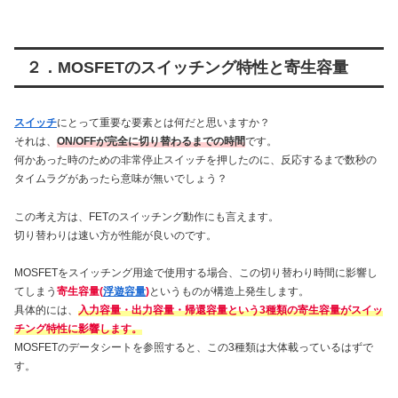
２．MOSFETのスイッチング特性と寄生容量
スイッチ
にとって重要な要素とは何だと思いますか？
それは、
ON/OFFが完全に切り替わるまでの時間
です。
何かあった時のための非常停止スイッチを押したのに、反応するまで数秒の
タイムラグがあったら意味が無いでしょう？
この考え方は、FETのスイッチング動作にも言えます。
切り替わりは速い方が性能が良いのです。
MOSFETをスイッチング用途で使用する場合、この切り替わり時間に影響し
てしまう
寄生容量(
浮遊容量
)
というものが構造上発生します。
具体的には、
入力容量・出力容量・帰還容量という3種類の寄生容量がスイッ
チング特性に影響します。
MOSFETのデータシートを参照すると、この3種類は大体載っているはずで
す。