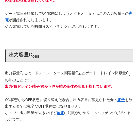
の全体の容量を指しています。
ゲート電圧を印加してON状態にしようとすると、まずはこの入力容量への
充
電
が開始されてしまいます。
その充電している時間分スイッチングが遅れるわけです。
出力容量C
oss
出力容量C
は、ドレイン－ソース間容量C
とゲート－ドレイン間容量C
oss
ds
gd
の和のことです。
出力側(ドレイン端子側)から見た時の全体の容量を指しています。
ON状態からOFF状態に切り替えた場合、出力容量に蓄えられた分の
電子
を放
出するまでは完全なOFF状態にはなりません。
なので、出力容量が大きいほど
放電
に時間がかかり、スイッチングが遅れる
わけです。