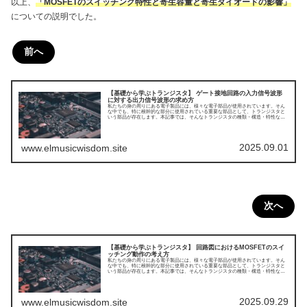
以上、
「MOSFETのスイッチング特性と寄生容量と寄生ダイオードの影響」
についての説明でした。
前へ
【基礎から学ぶトランジスタ】 ゲート接地回路の入力信号波形
に対する出力信号波形の求め方
私たちの身の周りにある電子製品には、様々な電子部品が使用されています。そん
な中でも、特に根幹的な部分に使用されている重要な部品として、トランジスタと
いう部品が存在します。本記事では、そんなトランジスタの種類・構造・特性など
についてまとめてみました。今回はゲート接地回路の入力信号波形に対する出力信
号波形の求め方についてです。
2025.09.01
www.elmusicwisdom.site
次へ
【基礎から学ぶトランジスタ】 回路図におけるMOSFETのスイ
ッチング動作の考え方
私たちの身の周りにある電子製品には、様々な電子部品が使用されています。そん
な中でも、特に根幹的な部分に使用されている重要な部品として、トランジスタと
いう部品が存在します。本記事では、そんなトランジスタの種類・構造・特性など
についてまとめてみました。今回は回路図におけるMOSFETのスイッチング動作の
考え方についてです。
2025.09.29
www.elmusicwisdom.site