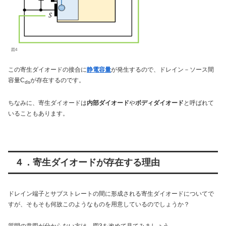
図4
この寄生ダイオードの接合に
静電容量
が発生するので、ドレイン－ソース間
容量C
が存在するのです。
ds
ちなみに、寄生ダイオードは
内部ダイオード
や
ボディダイオード
と呼ばれて
いることもあります。
４．寄生ダイオードが存在する理由
ドレイン端子とサブストレートの間に形成される寄生ダイオードについてで
すが、そもそも何故このようなものを用意しているのでしょうか？
質問の意図が分からない方は、図3を改めて見てみましょう。