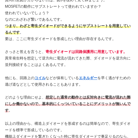
MOSFETの動作にサブストレートって使われていますか？
使われていないでしょう？
なのにわざわざ繋いであるんです。
つまり、わざと寄生ダイオードができるようにサブストレートを用意してい
るんです
。
要は、ここに寄生ダイオードを形成したい理由が存在するんです。
さっさと答えを言うと、
寄生ダイオードは回路保護用に用意しています。
異常発生時を想定して逆方向に電流が流れてきた際、ダイオードを逆方向に
並列接続することはよくあるんです。
他にも、回路上の
コイル
などが保有している
エネルギー
を早く逃がすための
逃げ道などとして使用されることもあります。
どのような理由にせよ、
想定した通常の動作とは反対向きに電流が流れた際
にしか働かないので、基本的にくっついていることにデメリットが無いんで
す
。
以上の理由から、構造上ダイオードを形成するのは簡単なので、寄生ダイオ
ードを標準で形成しているのです。
機能上ダイオードを繋ぎたくなった時に寄生ダイオードで事足りるのなら、