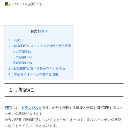
響」
についての説明です。
目次
[
非表示
]
１．初めに
２．MOSFETのスイッチング特性と寄生容量
入力容量Ciss
出力容量Coss
帰還容量Crss
３．MOSFETに寄生容量が存在する理由
４．寄生ダイオードが存在する理由
１．初めに
FET
には、
トランジスタ
同様に信号を増幅する機能と回路をON/OFFするスイ
ッチング機能があります。
過去の記事で増幅回路についてはまとめてきたので、次はスイッチング機能
に焦点を当てていこうと思います。