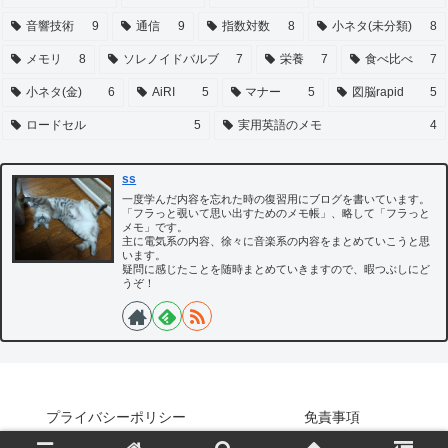
音響技術
9
通信
9
指数対数
8
小ネタ(未分類)
8
メモリ
8
ソレノイドバルブ
7
栄養
7
食べ比べ
7
小ネタ(金)
6
AiRI
5
マナー
5
図脳rapid
5
ロードセル
5
実用英語のメモ
4
ss
一度学んだ内容を忘れた時の復習用にブログを書いています。
「フラっと覗いて思い出すためのメモ帳」、略して「フラっと
メモ」です。
主に電気系の内容、徐々に音楽系の内容をまとめていこうと思
います。
疑問に感じたことを随時まとめていきますので、暇つぶしにど
うぞ！
プライバシーポリシー
免責事項