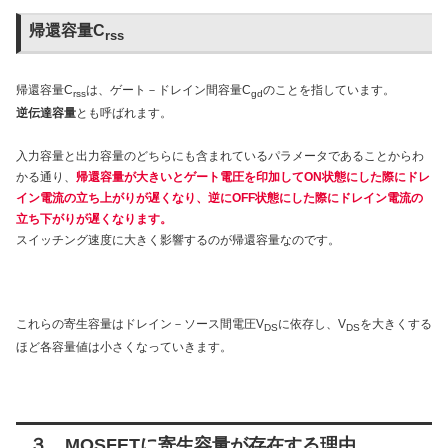
帰還容量C
rss
帰還容量C
は、ゲート－ドレイン間容量C
のことを指しています。
rss
gd
逆伝達容量
とも呼ばれます。
入力容量と出力容量のどちらにも含まれているパラメータであることからわ
かる通り、
帰還容量が大きいとゲート電圧を印加してON状態にした際にドレ
イン電流の立ち上がりが遅くなり、逆にOFF状態にした際にドレイン電流の
立ち下がりが遅くなります。
スイッチング速度に大きく影響するのが帰還容量なのです。
これらの寄生容量はドレイン－ソース間電圧V
に依存し、V
を大きくする
DS
DS
ほど各容量値は小さくなっていきます。
３．MOSFETに寄生容量が存在する理由