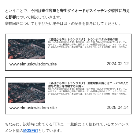
ということで、今回は
寄生容量と寄生ダイオードがスイッチング特性に与え
る影響
について解説していきます。
増幅回路についても学びたい場合は以下の記事を参考にしてください。
【基礎から学ぶトランジスタ】 トランジスタの増幅作用
私たちの身の周りにある電子製品には、様々な電子部品が使用されています。そん
な中でも、特に根幹的な部分に使用されている重要な部品として、トランジスタと
いう部品が存在します。本記事では、そんなトランジスタの種類・構造・特性など
についてまとめてみました。今回はトランジスタの増幅作用についてです。
2024.02.12
www.elmusicwisdom.site
【基礎から学ぶトランジスタ】 差動増幅回路とは？ ～2つの入力
信号の差分を増幅する回路～
私たちの身の周りにある電子製品には、様々な電子部品が使用されています。そん
な中でも、特に根幹的な部分に使用されている重要な部品として、トランジスタと
いう部品が存在します。本記事では、そんなトランジスタの種類・構造・特性など
についてまとめてみました。今回は差動増幅回路についてです。
2025.04.14
www.elmusicwisdom.site
ちなみに、説明時に出てくるFETは、一般的によく使われているエンハンス
メント型の
MOSFET
としています。