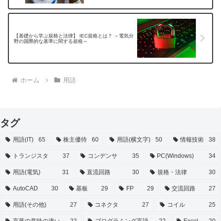
【基礎から学ぶ規格と法律】 IEC規格とは？ ～電気分
野の国際的な基準に関する規格～
ホーム
用語
タグ
用語(IT)
65
株主優待
60
用語(横文字)
50
情報技術
38
トランジスタ
37
コンデンサ
35
PC(Windows)
34
用語(電気)
31
直流回路
30
規格・法律
30
AutoCAD
30
基板
29
FP
29
交流回路
27
用語(その他)
27
コネクタ
27
コイル
25
言葉の意味の違い
22
プログラミング言語
22
Excel
20