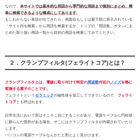
なので、
本サイトでは基本的な用語から専門的な用語まで個別にまとめ、簡
単に検索できるような構成にしてあります
。
もしわからない単語が出てきたら、画面右もしくは最下部に表示されている
「サイト内を検索」から用語を検索するか、トップの「用語集」ボタンにま
とめた取り扱い用語一覧から目的の用語を検索してみてください。
２．クランプフィルタ(フェライトコア)とは？
クランプフィルタとは、電線に取り付けて特定の
周波数
付近の
ノイズ
を熱に
変換する素子のことです。
フェライトという
セラミック
の磁性体を加工してできているので、
フェライ
トコア
とも呼ばれます。
日常生活において実はそこそこ目にすることがあり、電源ケーブルに円柱状
に膨らんだ箇所がある場合、そこにはクランプフィルタが内蔵されていたり
します。
パソコンの電源ケーブルなんかだと割とよく見かけます。