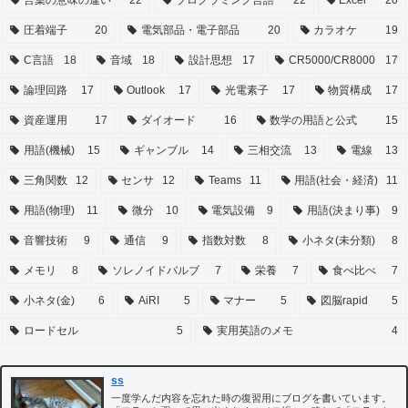
圧着端子
20
電気部品・電子部品
20
カラオケ
19
C言語
18
音域
18
設計思想
17
CR5000/CR8000
17
論理回路
17
Outlook
17
光電素子
17
物質構成
17
資産運用
17
ダイオード
16
数学の用語と公式
15
用語(機械)
15
ギャンブル
14
三相交流
13
電線
13
三角関数
12
センサ
12
Teams
11
用語(社会・経済)
11
用語(物理)
11
微分
10
電気設備
9
用語(決まり事)
9
音響技術
9
通信
9
指数対数
8
小ネタ(未分類)
8
メモリ
8
ソレノイドバルブ
7
栄養
7
食べ比べ
7
小ネタ(金)
6
AiRI
5
マナー
5
図脳rapid
5
ロードセル
5
実用英語のメモ
4
ss
一度学んだ内容を忘れた時の復習用にブログを書いています。