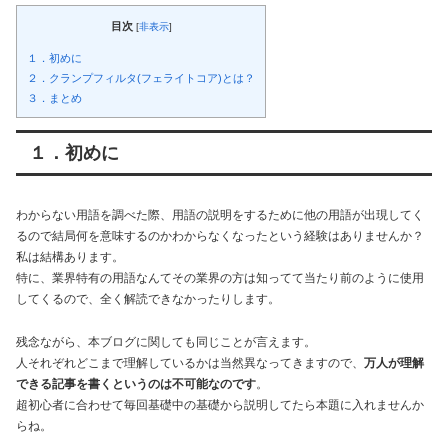
目次
[
非表示
]
１．初めに
２．クランプフィルタ(フェライトコア)とは？
３．まとめ
１．初めに
わからない用語を調べた際、用語の説明をするために他の用語が出現してく
るので結局何を意味するのかわからなくなったという経験はありませんか？
私は結構あります。
特に、業界特有の用語なんてその業界の方は知ってて当たり前のように使用
してくるので、全く解読できなかったりします。
残念ながら、本ブログに関しても同じことが言えます。
人それぞれどこまで理解しているかは当然異なってきますので、
万人が理解
できる記事を書くというのは不可能なのです
。
超初心者に合わせて毎回基礎中の基礎から説明してたら本題に入れませんか
らね。