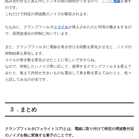
組み合わせると真ん中にトンネル状の隙間ができるので、ここに
電線
を通す
のです。
これだけで特定の周波数のノイズが吸収されます。
ちなみに、クランプフィルタは
コイル
が挿入されたのと同等の働きをするの
で、高周波成分の抑制に向いています。
また、クランプフィルタに電線を巻き付ける回数を変化させると、ノイズの
抑制効果も変化します。
コイルの巻き数を変化させたことに等しいですからね。
なので、抑制したいノイズ帯に応じて、使用するクランプフィルタを変えて
みたり、敢えて内径が大きいものを選出して巻き数を変えてみたりと、色々
と試してみるのが吉です。
３．まとめ
クランプフィルタ(フェライトコア)とは、電線に取り付けて特定の周波数付近
のノイズを熱に変換する素子のことです。