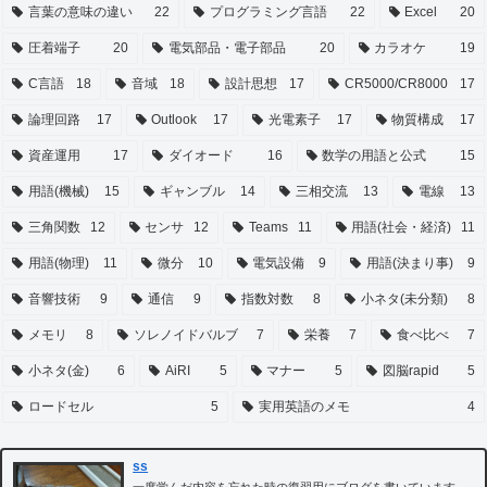
言葉の意味の違い
22
プログラミング言語
22
Excel
20
圧着端子
20
電気部品・電子部品
20
カラオケ
19
C言語
18
音域
18
設計思想
17
CR5000/CR8000
17
論理回路
17
Outlook
17
光電素子
17
物質構成
17
資産運用
17
ダイオード
16
数学の用語と公式
15
用語(機械)
15
ギャンブル
14
三相交流
13
電線
13
三角関数
12
センサ
12
Teams
11
用語(社会・経済)
11
用語(物理)
11
微分
10
電気設備
9
用語(決まり事)
9
音響技術
9
通信
9
指数対数
8
小ネタ(未分類)
8
メモリ
8
ソレノイドバルブ
7
栄養
7
食べ比べ
7
小ネタ(金)
6
AiRI
5
マナー
5
図脳rapid
5
ロードセル
5
実用英語のメモ
4
ss