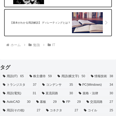
【基本がわかる用語解説】 ディレーティングとは？
ホーム
勉強
IT
タグ
用語(IT)
65
株主優待
59
用語(横文字)
50
情報技術
38
トランジスタ
37
コンデンサ
35
PC(Windows)
34
用語(電気)
31
直流回路
30
規格・法律
30
AutoCAD
30
基板
29
FP
29
交流回路
27
用語(その他)
27
コネクタ
27
コイル
25