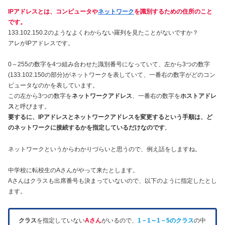
IPアドレスとは、コンピュータや
ネットワーク
を識別するための住所のこと
です。
133.102.150.2のようなよくわからない羅列を見たことがないですか？
アレがIPアドレスです。
0～255の数字を4つ組み合わせた識別番号になっていて、左から3つの数字
(133.102.150の部分)がネットワークを表していて、一番右の数字がどのコン
ピュータなのかを表しています。
この左から3つの数字を
ネットワークアドレス
、一番右の数字を
ホストアドレ
ス
と呼びます。
要するに、IPアドレスとネットワークアドレスを変更するという手順は、ど
のネットワークに接続するかを指定しているだけなのです
。
ネットワークというからわかりづらいと思うので、例え話をしますね。
中学校に転校生のAさんがやって来たとします。
Aさんはクラスも出席番号も決まっていないので、以下のように指定したとし
ます。
クラス
を指定していない
Aさん
がいるので、
1－1～1－5のクラス
の中