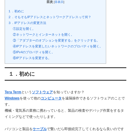
目次
[
非表示
]
１．初めに
２．そもそもIPアドレスとネットワークアドレスって何？
３．IPアドレスの変更方法
①設定を開く。
②ネットワークとインターネットを開く。
③「アダプターのオプションを変更する」をクリックする。
④IPアドレスを変更したいネットワークのプロパティを開く。
⑤IPv4のプロパティを開く。
⑥IPアドレスを変更する。
１．初めに
Tera Term
という
ソフトウェア
を知っていますか？
Windows
を使って他の
コンピュータ
を遠隔操作できるソフトウェアのことで
す。
機械・電気系の業務に携わっていると、製品の検査やデバッグ作業をするタ
イミングなどで使ったりします。
パソコンと製品を
ケーブル
で繋いだら即接続完了してくれるなら良いのです