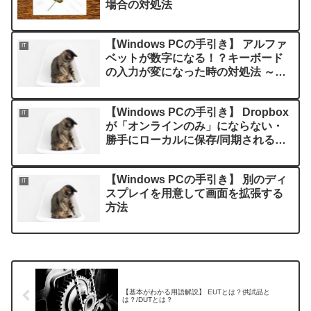
場合の対処法
【Windows PCの手引き】 アルファ
IT
ベットが数字になる！？キーボード
の入力が変になった時の対処法 ～
NumLockキーの説明～
【Windows PCの手引き】 Dropbox
IT
が「オンラインのみ」にならない・
勝手にローカルに保存/同期される場
合の対処法
【Windows PCの手引き】 別のディ
IT
スプレイを用意して画面を拡張する
方法
【基本がわかる用語解説】 EUTとは？供試品と
は？/DUTとは？