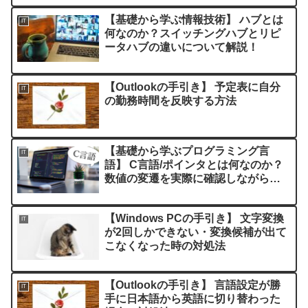
【基礎から学ぶ情報技術】 ハブとは
IT
何なのか？スイッチングハブとリピ
ータハブの違いについて解説！
【Outlookの手引き】 予定表に自分
IT
の勤務時間を反映する方法
【基礎から学ぶプログラミング言
IT
語】 C言語/ポインタとは何なのか？
数値の変遷を実際に確認しながら解
説！
【Windows PCの手引き】 文字変換
IT
が2回しかできない・変換候補が出て
こなくなった時の対処法
【Outlookの手引き】 言語設定が勝
IT
手に日本語から英語に切り替わった