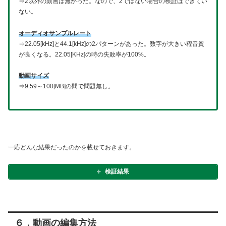
⇒2以外の動画は無かった。なので、2ではない場合の検証はできてい
ない。
オーディオサンプルレート
⇒22.05[kHz]と44.1[kHz]の2パターンがあった。数字が大きい程音質
が良くなる。22.05[KHz]の時の失敗率が100%。
動画サイズ
⇒9.59～100[MB]の間で問題無し。
一応どんな結果だったのかを載せておきます。
検証結果
６．動画の編集方法