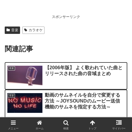
スポンサーリンク
音楽
カラオケ
関連記事
【2006年版】 よく歌われていた曲と
音楽
リリースされた曲の音域まとめ
動画のサムネイルを自分で変更する
音楽
方法 ～JOYSOUNDのムービー送信
機能のサムネを指定する方法～
カラオケ初心者へのススメ ～フリー
音楽
メニュー
ホーム
検索
トップ
サイドバー
タイムって何？主要な料金システム