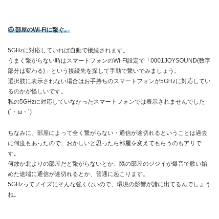
⑤ 部屋のWi-Fiに繋ぐ。
5GHzに対応していれば自動で接続されます。
うまく繋がらない時はスマートフォンのWi-Fi設定で「0001JOYSOUND(数字
部分は変わる)」という接続先を探して手動で繋いでみましょう。
選択肢に表示されない場合はお手持ちのスマートフォンが5GHzに対応してい
るのかが怪しいです。
私の5GHzに対応していなかったスマートフォンでは表示されませんでした
(´・ω・`)
ちなみに、部屋によって全く繋がらない・通信が途切れるということは過去
に何度もあったので、おかしいと思ったら部屋を変えてもらうのもアリで
す。
何故か北よりの部屋だと繋がらないとか、隣の部屋のジジイが爆音で歌い始
めた途端に通信が途切れるとか、普通に起こります。
5GHzってノイズにそんな強くないので、環境の影響が諸に出てるんでしょう
ね。