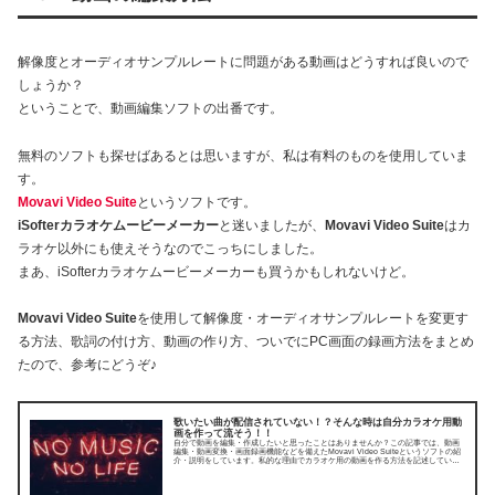
解像度とオーディオサンプルレートに問題がある動画はどうすれば良いので
しょうか？
ということで、動画編集ソフトの出番です。
無料のソフトも探せばあるとは思いますが、私は有料のものを使用していま
す。
Movavi Video Suite
というソフトです。
iSofterカラオケムービーメーカー
と迷いましたが、
Movavi Video Suite
はカ
ラオケ以外にも使えそうなのでこっちにしました。
まあ、iSofterカラオケムービーメーカーも買うかもしれないけど。
Movavi Video Suite
を使用して解像度・オーディオサンプルレートを変更す
る方法、歌詞の付け方、動画の作り方、ついでにPC画面の録画方法をまとめ
たので、参考にどうぞ♪
歌いたい曲が配信されていない！？そんな時は自分カラオケ用動
画を作って流そう！！
自分で動画を編集・作成したいと思ったことはありませんか？この記事では、動画
編集・動画変換・画面録画機能などを備えたMovavi Video Suiteというソフトの紹
介・説明をしています。私的な理由でカラオケ用の動画を作る方法を記述していま
す。