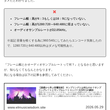
ダメだとわかりました。
フレーム幅：高が4：3もしくは16：9になっていない。
フレーム幅：高が1280:720～640:480に収まっていない。
オーディオサンプルレートが22.05kHz。
※追記 容量を軽くする為に960:540にしてみたらエンコード失敗したの
で、1280:720と640:480以外はダメな可能性あり。
『フレーム幅とかオーディオサンプルレートって何？』となるかと思います
が、知らなくてもなんとかなります。
気になる場合は以下の記事を参照してみてください。
【基礎から学ぶ音響技術】 サンプリングとは何なのか？サンプ
リングレートとサンプルレートコンバータ(SRC)の解説
音楽スタジオなどをイメージすると、なんか小さな画面やボタンがいっぱい付いた
機器が置いてある気がしませんか？あれらの機器で音楽を作ったり諸々の調整をし
ているわけですが、どんな機器があるのか/何をしているのかが気になりませんか？
本記事は、そんな好奇心を満たすためにまとめたものとなっています。今回はサン
プリングとSRCについてです。
2026.05.29
www.elmusicwisdom.site