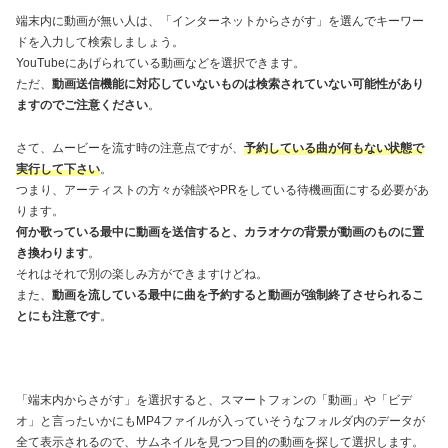
端末内に動画が無い人は、「インターネットからさがす」を選んでキーワー
ドを入力して検索しましょう。
YouTubeにあげられている動画などを選択できます。
ただ、
動画送信機能に対応していないものは検索されていない可能性があり
ますのでご注意ください
。
さて、ムービーを流す時の注意点ですが、
予約している曲が何もない状態で
実行して下さい
。
つまり、アーティストの方々が雑談やPRをしている待機画面にする必要があ
ります。
何か歌っている最中に動画を送信すると、カラオケの背景が動画のものに置
き換わります
。
それはそれで別の楽しみ方ができますけどね。
また、
動画を流している最中に曲を予約すると動画が強制終了させられるこ
とにも注意です
。
「端末内からさがす」を選択すると、スマートフォンの「動画」や「ビデ
オ」と言ったいかにもMP4ファイルが入っていそうなフォルダ内のデータが
全て表示されるので、サムネイルを見つつ目的の動画を探して選択します。