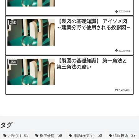
2022.04.03
【製図の基礎知識】 アイソメ図
CAD
～建築分野で使用される投影図～
2022.04.02
【製図の基礎知識】 第一角法と
CAD
第三角法の違い
2022.04.01
タグ
用語(IT)
65
株主優待
59
用語(横文字)
50
情報技術
38