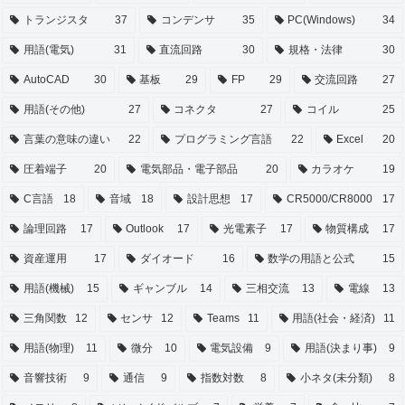
トランジスタ
37
コンデンサ
35
PC(Windows)
34
用語(電気)
31
直流回路
30
規格・法律
30
AutoCAD
30
基板
29
FP
29
交流回路
27
用語(その他)
27
コネクタ
27
コイル
25
言葉の意味の違い
22
プログラミング言語
22
Excel
20
圧着端子
20
電気部品・電子部品
20
カラオケ
19
C言語
18
音域
18
設計思想
17
CR5000/CR8000
17
論理回路
17
Outlook
17
光電素子
17
物質構成
17
資産運用
17
ダイオード
16
数学の用語と公式
15
用語(機械)
15
ギャンブル
14
三相交流
13
電線
13
三角関数
12
センサ
12
Teams
11
用語(社会・経済)
11
用語(物理)
11
微分
10
電気設備
9
用語(決まり事)
9
音響技術
9
通信
9
指数対数
8
小ネタ(未分類)
8