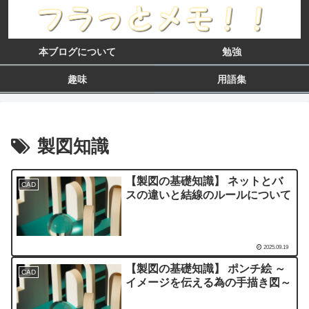
本ブログについて
勉強
趣味
用語集
製図知識
【製図の基礎知識】 ネットとバ
CAD
スの違いと結線のルールについて
2025.09.19
【製図の基礎知識】 ポンチ絵 ～
CAD
イメージを伝える為の手描き図～