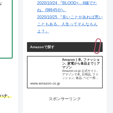
2020/10/24 『BLOOD+…6確でた
な
ね。(9時45分)』
2020/10/25 『良いことがあれば悪い
こともある、人生ってそんなもん
よ？』
Amazonで探す
Amazon | 本, ファッショ
ン, 家電から食品まで | ア
マゾン
Amazon.co.jp 公式サイト。
アマゾンで本, 日用品, ファ
ッション, 食品, ベビー用品,
カー用品ほか一億種の商品
www.amazon.co.jp
をいつでもお安く。通常配
送無料(一部を除く)
ナハナ、
スポンサーリンク