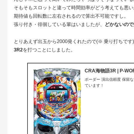
そもそもスロットと違って時間効率がどう考えても悪い
期待値も回転数に左右されるので算出不可能ですし。
張り付き・徘徊している輩はいましたが、
どかないので帰
とりあえず出玉から2000発くれたので(※ 乗り打ちで
3R2
を打つことにしました。
CRA海物語3R | P-WO
ボーダー 演出信頼度 保留
ています！