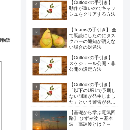
【Outlookの手引き】
動作が重いのでキャッ
シュをクリアする方法
【Teamsの手引き】 全
て既読にしたのにタス
海物語
クバーの通知が消えな
い場合の対処法
【Outlookの手引き】
スケジュール公開・非
公開の設定方法
【Outlookの手引き】
「以下のURLで予期し
ない問題が発生しまし
た」という警告が発生
した場合の対処法
【基礎から学ぶ電気回
路】 ひずみ波 ～基本
波・高調波とは？～