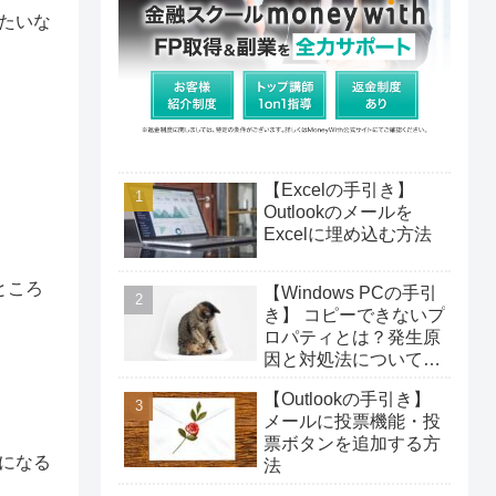
たいな
【Excelの手引き】
Outlookのメールを
Excelに埋め込む方法
ところ
【Windows PCの手引
き】 コピーできないプ
ロパティとは？発生原
因と対処法について解
説！
【Outlookの手引き】
メールに投票機能・投
票ボタンを追加する方
になる
法