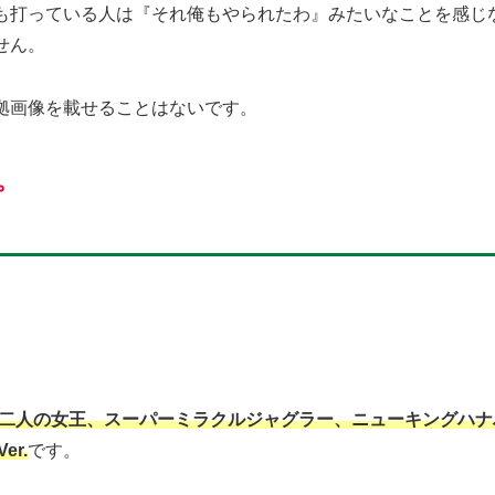
も打っている人は『それ俺もやられたわ』みたいなことを感じ
せん。
拠画像を載せることはないです。
。
D+ 二人の女王、スーパーミラクルジャグラー、ニューキングハ
r.
です。