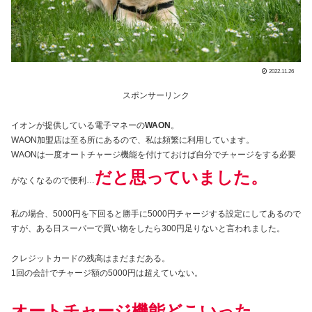
2022.11.26
スポンサーリンク
イオンが提供している電子マネーの
WAON
。
WAON加盟店は至る所にあるので、私は頻繁に利用しています。
WAONは一度オートチャージ機能を付けておけば自分でチャージをする必要
だと思っていました。
がなくなるので便利…
私の場合、5000円を下回ると勝手に5000円チャージする設定にしてあるので
すが、ある日スーパーで買い物をしたら300円足りないと言われました。
クレジットカードの残高はまだまだある。
1回の会計でチャージ額の5000円は超えていない。
オートチャージ
機能
どこいった