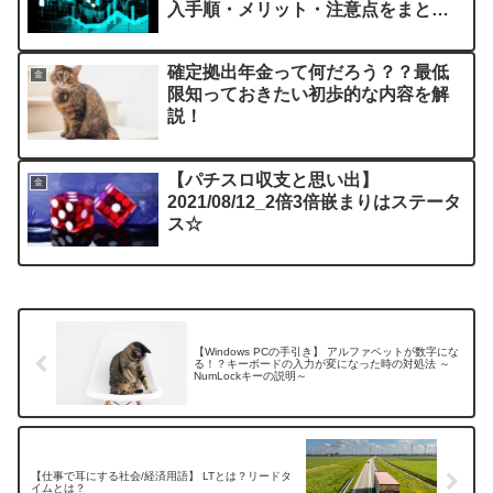
入手順・メリット・注意点をまとめ
て解説！～
確定拠出年金って何だろう？？最低
金
限知っておきたい初歩的な内容を解
説！
【パチスロ収支と思い出】
金
2021/08/12_2倍3倍嵌まりはステータ
ス☆
【Windows PCの手引き】 アルファベットが数字にな
る！？キーボードの入力が変になった時の対処法 ～
NumLockキーの説明～
【仕事で耳にする社会/経済用語】 LTとは？リードタ
イムとは？