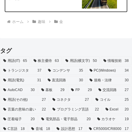
ホーム
趣味
金
タグ
用語(IT)
65
株主優待
63
用語(横文字)
50
情報技術
38
トランジスタ
37
コンデンサ
35
PC(Windows)
34
用語(電気)
31
直流回路
30
規格・法律
30
AutoCAD
30
基板
29
FP
29
交流回路
27
用語(その他)
27
コネクタ
27
コイル
25
言葉の意味の違い
22
プログラミング言語
22
Excel
20
圧着端子
20
電気部品・電子部品
20
カラオケ
19
C言語
18
音域
18
設計思想
17
CR5000/CR8000
17