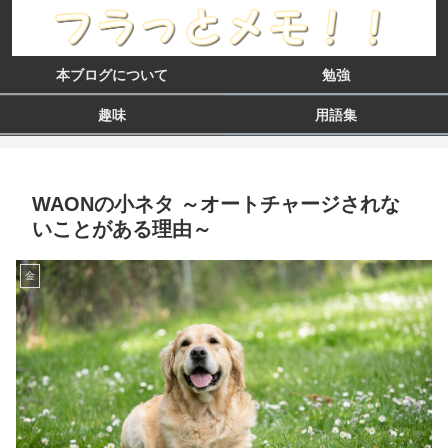
本ブログについて
勉強
趣味
用語集
WAONの小ネタ ～オートチャージされな
いことがある理由～
金