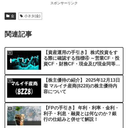
スポンサーリンク
金
小ネタ(金)
関連記事
【資産運用の手引き】 株式投資をす
金
る際に確認する指標④ ～営業CF・投
資CF・財務CF・現金及び現金同等物
残高の解説～
【株主優待の紹介】 2025年12月13日
金
着 マルイチ産商(8228)の株主優待内
容について
【FPの手引き】 年利・利率・金利・
金
利子・利息・融資とは何なのか？銀
行の仕組みと併せて解説！