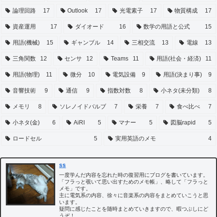
論理回路
17
Outlook
17
光電素子
17
物質構成
17
資産運用
17
ダイオード
16
数学の用語と公式
15
用語(機械)
15
ギャンブル
14
三相交流
13
電線
13
三角関数
12
センサ
12
Teams
11
用語(社会・経済)
11
用語(物理)
11
微分
10
電気設備
9
用語(決まり事)
9
音響技術
9
通信
9
指数対数
8
小ネタ(未分類)
8
メモリ
8
ソレノイドバルブ
7
栄養
7
食べ比べ
7
小ネタ(金)
6
AiRI
5
マナー
5
図脳rapid
5
ロードセル
5
実用英語のメモ
4
ss
一度学んだ内容を忘れた時の復習用にブログを書いています。
「フラっと覗いて思い出すためのメモ帳」、略して「フラっと
メモ」です。
主に電気系の内容、徐々に音楽系の内容をまとめていこうと思
います。
疑問に感じたことを随時まとめていきますので、暇つぶしにど
うぞ！