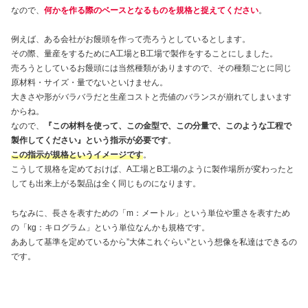
なので、
何かを作る際のベースとなるものを規格と捉えてください
。
例えば、ある会社がお饅頭を作って売ろうとしているとします。
その際、量産をするためにA工場とB工場で製作をすることにしました。
売ろうとしているお饅頭には当然種類がありますので、その種類ごとに同じ
原材料・サイズ・量でないといけません。
大きさや形がバラバラだと生産コストと売値のバランスが崩れてしまいます
からね。
なので、
『この材料を使って、この金型で、この分量で、このような工程で
製作してください』という指示が必要です
。
この指示が規格というイメージです
。
こうして規格を定めておけば、A工場とB工場のように製作場所が変わったと
しても出来上がる製品は全く同じものになります。
ちなみに、長さを表すための「m：メートル」という単位や重さを表すため
の「kg：キログラム」という単位なんかも規格です。
ああして基準を定めているから”大体これぐらい”という想像を私達はできるの
です。