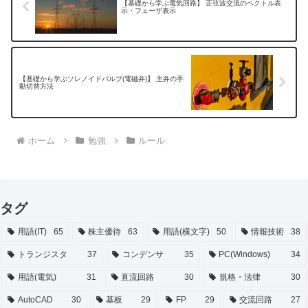
【基礎から学ぶ電気回路】 正弦波交流のベクトル表
示・フェーザ表示
【基礎から学ぶソレノイドバルブ(電磁弁)】 主弁の手
動切替方法
ホーム
勉強
ルール
タグ
用語(IT)
65
株主優待
63
用語(横文字)
50
情報技術
38
トランジスタ
37
コンデンサ
35
PC(Windows)
34
用語(電気)
31
直流回路
30
規格・法律
30
AutoCAD
30
基板
29
FP
29
交流回路
27