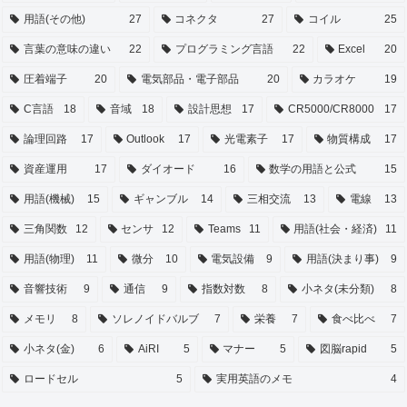
用語(その他)
27
コネクタ
27
コイル
25
言葉の意味の違い
22
プログラミング言語
22
Excel
20
圧着端子
20
電気部品・電子部品
20
カラオケ
19
C言語
18
音域
18
設計思想
17
CR5000/CR8000
17
論理回路
17
Outlook
17
光電素子
17
物質構成
17
資産運用
17
ダイオード
16
数学の用語と公式
15
用語(機械)
15
ギャンブル
14
三相交流
13
電線
13
三角関数
12
センサ
12
Teams
11
用語(社会・経済)
11
用語(物理)
11
微分
10
電気設備
9
用語(決まり事)
9
音響技術
9
通信
9
指数対数
8
小ネタ(未分類)
8
メモリ
8
ソレノイドバルブ
7
栄養
7
食べ比べ
7
小ネタ(金)
6
AiRI
5
マナー
5
図脳rapid
5
ロードセル
5
実用英語のメモ
4