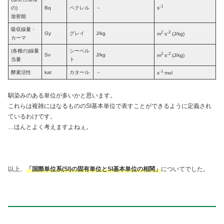
-1
の)
Bq
ベクレル
－
s
放射能
吸収線量・
2
-2
Gy
グレイ
J/kg
m
s
(J/kg)
カーマ
(各種の)線量
シーベル
2
-2
Sv
J/kg
m
s
(J/kg)
当量
ト
-1
酵素活性
kat
カタール
－
s
mol
馴染みのある単位が多いかと思います。
これらは複雑にはなるもののSI基本単位で表すことができるように定義され
ているわけです。
…ほんとよく考えますよねぇ。
以上、
「
国際単位系(SI)の固有単位とSI基本単位の相関
」
についてでした。