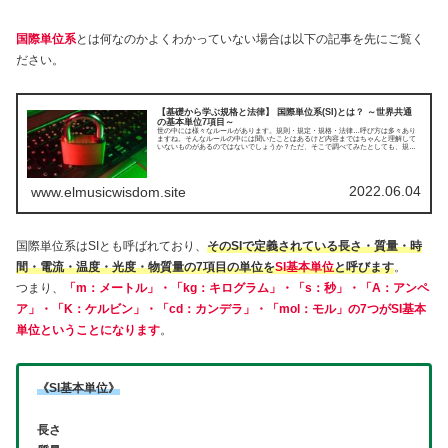
国際単位系
とは何なのかよくわかっていない場合は以下の記事を先にご覧く
ださい。
【基礎から学ぶ規格と法律】 国際単位系(SI)とは？ ～世界共通
の基本単位7項目～
世の中には様々なルールがあります。規則・規定・規格・法律…呼び方は多々あり
ますね。そんなルールの中には聞いたことはあるけど内容まではちゃんと理解して
いないものがあるのではないでしょうか？ただ、そこで調べてみたとしても、規格
や法律の原文やその引用ばかりが出てきて、言い回しが難しいことが多いです。本
記事ではそんなモヤモヤを解決できるよう、噛み砕いてわかりやすく記述していけ
たらと思います。今回は国際単位系(SI)について説明していきます。
2022.06.04
www.elmusicwisdom.site
国際単位系はSIとも呼ばれており、
そのSIで定義されている長さ・質量・時
間・電流・温度・光度・物質量の7項目の単位を
SI基本単位
と呼びます
。
つまり、
「m：メートル」・「kg：キログラム」・「s：秒」・「A：アンペ
ア」・「K：ケルビン」・「cd：カンデラ」・「mol：モル」の7つがSI基本
単位ということになります
。
《SI基本単位》
長さ