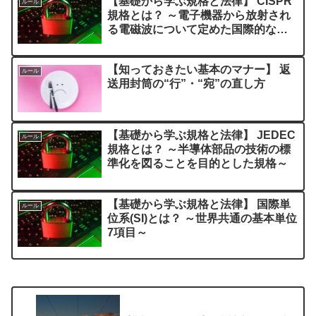
【基礎から学ぶ規格と法律】 CISPR
ルール
規格とは？ ～電子機器から放射され
る電磁波について定めた国際的な規
格～
【知っておきたい基本のマナー】 返
ルール
送用封筒の“行”・“宛”の直し方
【基礎から学ぶ規格と法律】 JEDEC
ルール
規格とは？ ～半導体部品の技術の標
準化を図ることを目的とした規格～
【基礎から学ぶ規格と法律】 国際単
ルール
位系(SI)とは？ ～世界共通の基本単位
7項目～