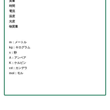
質量
時間
電流
温度
光度
物質量
m：メートル
kg：キログラム
s：秒
A：アンペア
K：ケルビン
cd：カンデラ
mol：モル