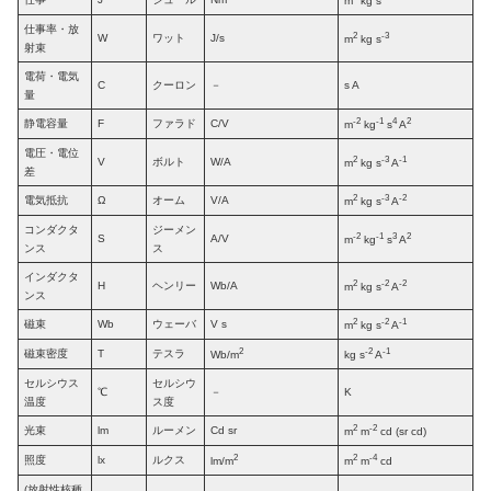
m
kg s
仕事率・放
2
-3
W
ワット
J/s
m
kg s
射束
電荷・電気
C
クーロン
－
s A
量
-2
-1
4
2
静電容量
F
ファラド
C/V
m
kg
s
A
電圧・電位
2
-3
-1
V
ボルト
W/A
m
kg s
A
差
2
-3
-2
電気抵抗
Ω
オーム
V/A
m
kg s
A
コンダクタ
ジーメン
-2
-1
3
2
S
A/V
m
kg
s
A
ンス
ス
インダクタ
2
-2
-2
H
ヘンリー
Wb/A
m
kg s
A
ンス
2
-2
-1
磁束
Wb
ウェーバ
V s
m
kg s
A
2
-2
-1
磁束密度
T
テスラ
Wb/m
kg s
A
セルシウス
セルシウ
℃
－
K
温度
ス度
2
-2
光束
lm
ルーメン
Cd sr
m
m
cd (sr cd)
2
2
-4
照度
lx
ルクス
lm/m
m
m
cd
(放射性核種