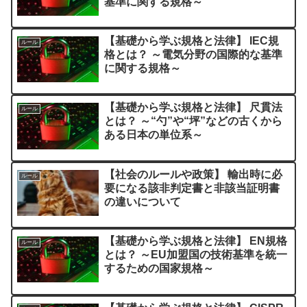
基準に関する規格～
【基礎から学ぶ規格と法律】 IEC規
ルール
格とは？ ～電気分野の国際的な基準
に関する規格～
【基礎から学ぶ規格と法律】 尺貫法
ルール
とは？ ～“勺”や“坪”などの古くから
ある日本の単位系～
【社会のルールや政策】 輸出時に必
ルール
要になる該非判定書と非該当証明書
の違いについて
【基礎から学ぶ規格と法律】 EN規格
ルール
とは？ ～EU加盟国の技術基準を統一
するための国家規格～