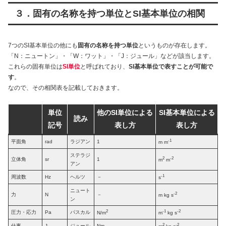
３．固有の名称を持つ単位とSI基本単位の相関
7つのSI基本単位の他にも
固有の名称を持つ単位
というものが存在します。
「N：ニュートン」・「W：ワット」・「J：ジュール」などが該当します。
これらの固有単位は
SI単位
と呼ばれており、
SI基本単位で表すことが可能で
す
。
なので、その相関表を記載しておきます。
単位
他のSI単位による
SI基本単位による
読み
記号
表し方
表し方
-1
平面角
rad
ラジアン
1
m m
ステラジ
2
-2
立体角
sr
1
m
m
アン
-1
周波数
Hz
ヘルツ
－
s
ニュート
-2
力
N
－
m kg s
ン
2
-1
-2
圧力・応力
Pa
パスカル
N/m
m
kg s
2
-2
仕事
J
ジュール
Nm