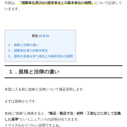
今回は、
「
国際単位系(SI)の固有単位とSI基本単位の相関
」
について記述して
いきます。
目次
[
非表示
]
１．規格と法律の違い
２．国際単位系のSI基本単位
３．固有の名称を持つ単位とSI基本単位の相関
１．規格と法律の違い
本題に入る前に規格と法律について補足説明します。
まずは規格からです。
単純に“規格”と検索すると、
“製品・製品寸法・材料・工程などに対して定義
した基準”
というニュアンスの説明が出てきます。
イマイチわかりづらい説明ですよね。