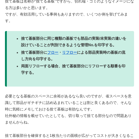
捨て基板は名称が“捨てる基板”ですから、切れ端・ゴミのようなイメージにな
る方は多いかと思います。
ですが、有効活用している事例もありますので、いくつか例を挙げてみま
す。
捨て基板部分に同じ種類の基板でも部品の実装/未実装の違いを
設けていることが判別できるような管理No.を印字する。
捨て基板部分に
フロー
・
リフロー
による部品実装時の基板の流
し方向を印字する。
両面リフローする場合、捨て基板部分にリフローする順番を印
字する。
必要となる基板のスペースに余裕があるなら良いのですが、省スペースを意
識して部品がギチギチに詰め込まれていることは割と良くあるので、そんな
時に気軽にメモしておける捨て基板は有効なんです。
社外秘の情報を載せていたとしても、切り取って捨てる部分なので問題あり
ませんからね。
捨て基板部分を確保すると1枚当たりの面積が広がってコストが大きくなるこ