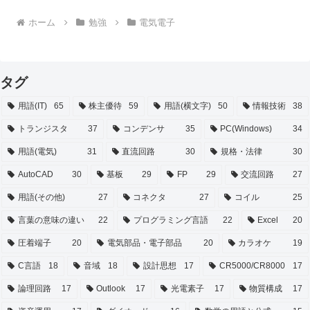
ホーム
勉強
電気電子
タグ
用語(IT)
65
株主優待
59
用語(横文字)
50
情報技術
38
トランジスタ
37
コンデンサ
35
PC(Windows)
34
用語(電気)
31
直流回路
30
規格・法律
30
AutoCAD
30
基板
29
FP
29
交流回路
27
用語(その他)
27
コネクタ
27
コイル
25
言葉の意味の違い
22
プログラミング言語
22
Excel
20
圧着端子
20
電気部品・電子部品
20
カラオケ
19
C言語
18
音域
18
設計思想
17
CR5000/CR8000
17
論理回路
17
Outlook
17
光電素子
17
物質構成
17