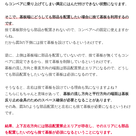
らコンベアに乗り上げてしまい満足にはんだ付けできない状態になります
。
そこで、基板端にどうしても部品を配置したい場合に捨て基板を利用するの
です
。
捨て基板部分なら部品が配置されないので、コンベアへの固定に使えますか
らね。
だから図3の下側には捨て基板を設けているというわけです。
逆に、上側は基板端に部品を配置していないので、捨て基板が無くてもコン
ベアに固定できるから、捨て基板を削除しているというわけです。
基板の流し方向と垂直方向の端面は部品配置禁止エリアになるので、どうし
ても部品配置をしたいなら捨て基板は必須になるのです。
そうなると、左右は捨て基板を設けている理由も気になりますよね？
こちらにもちゃんと意味があって、
基板の流し方向と平行方向の端面は基板
反り止め金具のためのスペース確保が必要となることがあります
。
その為、図3のような部品配置だと左右にも捨て基板が必要になるというわけ
です。
結果、上下左右方向には部品配置禁止エリアが存在し、そのエリアにも部品
を配置したいのなら捨て基板が必須になるということになります。