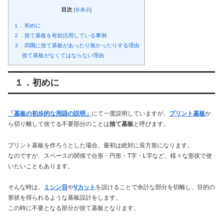
目次
[
非表示
]
１．初めに
２．捨て基板を有効活用している事例
３．四隅に捨て基板があったり無かったりする理由
捨て基板がなくてはならない理由
１．初めに
「基板の初歩的な用語の説明」
にて一度説明していますが、
プリント基板
か
ら切り離して捨てる不要部分のことは
捨て基板
と呼びます。
プリント基板を作ろうとした場合、最初は絶対に長方形になります。
なのですが、スペースの関係で台形・円形・T字・L字など、様々な形状で使
いたいこともあります。
そんな時は、
ミシン目
や
Vカット
を設けることで余計な部分を切離し、目的の
形状を得られるような基板設計をします。
この時に不要となる部分が捨て基板となります。