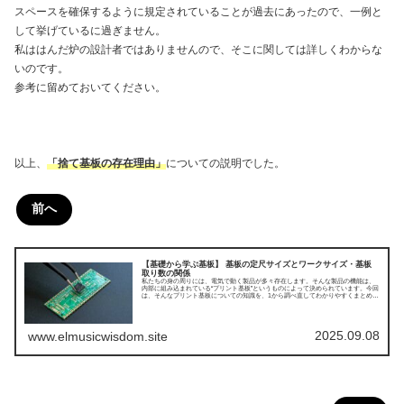
スペースを確保するように規定されていることが過去にあったので、一例と
して挙げているに過ぎません。
私ははんだ炉の設計者ではありませんので、そこに関しては詳しくわからな
いのです。
参考に留めておいてください。
以上、
「捨て基板の存在理由」
についての説明でした。
前へ
【基礎から学ぶ基板】 基板の定尺サイズとワークサイズ・基板
取り数の関係
私たちの身の周りには、電気で動く製品が多々存在します。そんな製品の機能は、
内部に組み込まれている“プリント基板”というものによって決められています。今回
は、そんなプリント基板についての知識を、1から調べ直してわかりやすくまとめて
みました。今回は基板の定尺サイズとワークサイズ・基板取り数の関係についてで
す。
2025.09.08
www.elmusicwisdom.site