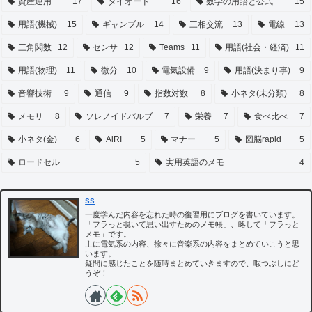
資産運用
17
ダイオード
16
数学の用語と公式
15
用語(機械)
15
ギャンブル
14
三相交流
13
電線
13
三角関数
12
センサ
12
Teams
11
用語(社会・経済)
11
用語(物理)
11
微分
10
電気設備
9
用語(決まり事)
9
音響技術
9
通信
9
指数対数
8
小ネタ(未分類)
8
メモリ
8
ソレノイドバルブ
7
栄養
7
食べ比べ
7
小ネタ(金)
6
AiRI
5
マナー
5
図脳rapid
5
ロードセル
5
実用英語のメモ
4
ss
一度学んだ内容を忘れた時の復習用にブログを書いています。
「フラっと覗いて思い出すためのメモ帳」、略して「フラっと
メモ」です。
主に電気系の内容、徐々に音楽系の内容をまとめていこうと思
います。
疑問に感じたことを随時まとめていきますので、暇つぶしにど
うぞ！