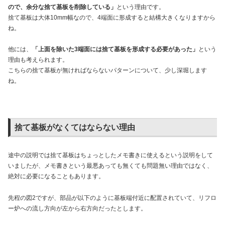
ので、余分な捨て基板を削除している」
という理由です。
捨て基板は大体10mm幅なので、4端面に形成すると結構大きくなりますから
ね。
他には、
「上面を除いた3端面には捨て基板を形成する必要があった」
という
理由も考えられます。
こちらの捨て基板が無ければならないパターンについて、少し深堀します
ね。
捨て基板がなくてはならない理由
途中の説明では捨て基板はちょっとしたメモ書きに使えるという説明をして
いましたが、メモ書きという最悪あっても無くても問題無い理由ではなく、
絶対に必要になることもあります。
先程の図2ですが、部品が以下のように基板端付近に配置されていて、リフロ
ー炉への流し方向が左から右方向だったとします。