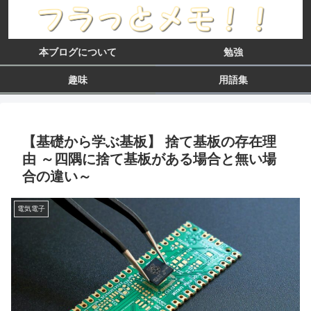
本ブログについて
勉強
趣味
用語集
【基礎から学ぶ基板】 捨て基板の存在理
由 ～四隅に捨て基板がある場合と無い場
合の違い～
電気電子