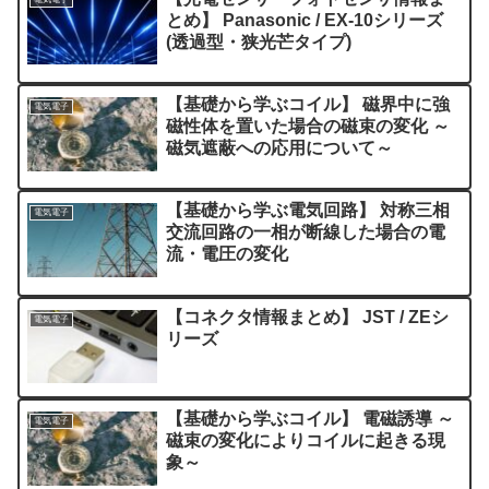
とめ】 Panasonic / EX-10シリーズ
(透過型・狭光芒タイプ)
【基礎から学ぶコイル】 磁界中に強
電気電子
磁性体を置いた場合の磁束の変化 ～
磁気遮蔽への応用について～
【基礎から学ぶ電気回路】 対称三相
電気電子
交流回路の一相が断線した場合の電
流・電圧の変化
【コネクタ情報まとめ】 JST / ZEシ
電気電子
リーズ
【基礎から学ぶコイル】 電磁誘導 ～
電気電子
磁束の変化によりコイルに起きる現
象～