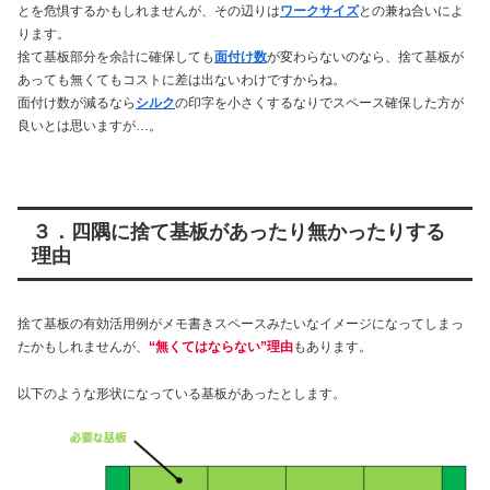
とを危惧するかもしれませんが、その辺りは
ワークサイズ
との兼ね合いによ
ります。
捨て基板部分を余計に確保しても
面付け数
が変わらないのなら、捨て基板が
あっても無くてもコストに差は出ないわけですからね。
面付け数が減るなら
シルク
の印字を小さくするなりでスペース確保した方が
良いとは思いますが…。
３．四隅に捨て基板があったり無かったりする
理由
捨て基板の有効活用例がメモ書きスペースみたいなイメージになってしまっ
たかもしれませんが、
“無くてはならない”理由
もあります。
以下のような形状になっている基板があったとします。