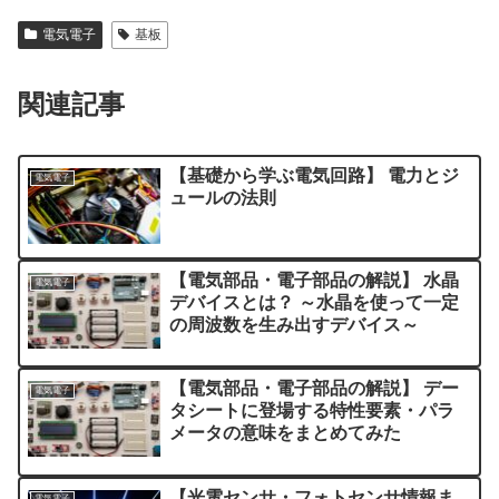
電気電子
基板
関連記事
【基礎から学ぶ電気回路】 電力とジ
電気電子
ュールの法則
【電気部品・電子部品の解説】 水晶
電気電子
デバイスとは？ ～水晶を使って一定
の周波数を生み出すデバイス～
【電気部品・電子部品の解説】 デー
電気電子
タシートに登場する特性要素・パラ
メータの意味をまとめてみた
【光電センサ・フォトセンサ情報ま
電気電子