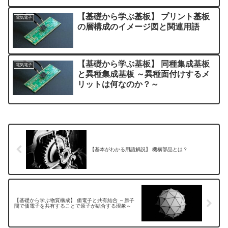
【基礎から学ぶ基板】 プリント基板
電気電子
の層構成のイメージ図と関連用語
【基礎から学ぶ基板】 同種集成基板
電気電子
と異種集成基板 ～異種面付けするメ
リットは何なのか？～
【基本がわかる用語解説】 機構部品とは？
【基礎から学ぶ物質構成】 価電子と共有結合 ～原子
間で価電子を共有することで原子が結合する現象～