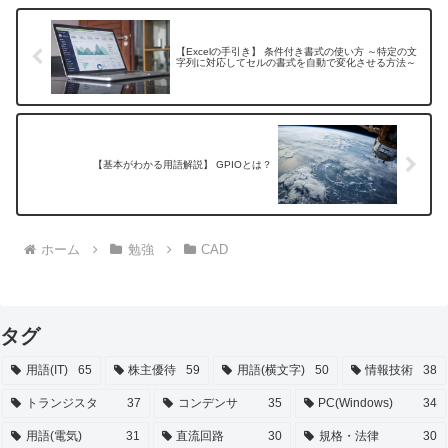
【Excelの手引き】 条件付き書式の使い方 ～特定の文
字列に対応してセルの書式を自動で変化させる方法～
【基本がわかる用語解説】 GPIOとは？
ホーム
勉強
CAD
タグ
用語(IT)
65
株主優待
59
用語(横文字)
50
情報技術
38
トランジスタ
37
コンデンサ
35
PC(Windows)
34
用語(電気)
31
直流回路
30
規格・法律
30