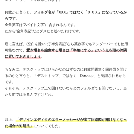
何故かと言うと、
フォルダ名が「XXX」ではなく「ＸＸＸ」になっているか
らです
。
全角英字は“2バイト文字”に含まれるんです。
だから“全角表記”だとダメだと述べたわけです。
逆に言えば、(空白を除いて)“半角表記”なら英数字でもアンダーバーでも使用
可能なので、
置き場名を編集する場合は「半角にする」という点を頭の片隅
に置いておきましょう
。
ちなみに、デスクトップはひらがなのはずなのに何故問題無く回路図を開け
るのかと言うと、「デスクトップ」ではなく「Desktop」と認識されるから
です。
そもそも、デスクトップ上で開けないならどのフォルダでも開けないし、当
たり前ではあるんですけどね。
以上、
「
デザインエディタのエラーメッセージが出て回路図が開けなくなっ
た場合の対処法
」
についてでした。