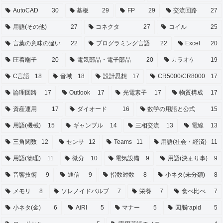
AutoCAD
30
基板
29
FP
29
交流回路
27
用語(その他)
27
コネクタ
27
コイル
25
言葉の意味の違い
22
プログラミング言語
22
Excel
20
圧着端子
20
電気部品・電子部品
20
カラオケ
19
C言語
18
音域
18
設計思想
17
CR5000/CR8000
17
論理回路
17
Outlook
17
光電素子
17
物質構成
17
資産運用
17
ダイオード
16
数学の用語と公式
15
用語(機械)
15
ギャンブル
14
三相交流
13
電線
13
三角関数
12
センサ
12
Teams
11
用語(社会・経済)
11
用語(物理)
11
微分
10
電気設備
9
用語(決まり事)
9
音響技術
9
通信
9
指数対数
8
小ネタ(未分類)
8
メモリ
8
ソレノイドバルブ
7
栄養
7
食べ比べ
7
小ネタ(金)
6
AiRI
5
マナー
5
図脳rapid
5