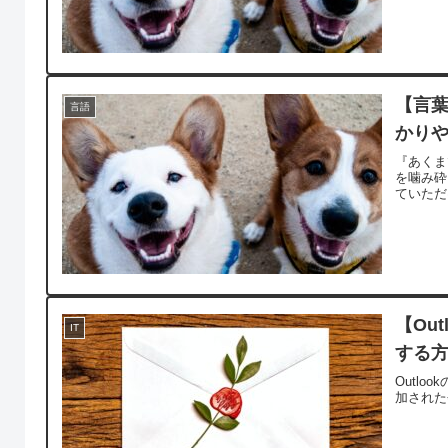
【言
言語
かり
『あくま
を噛み砕
ていただ
【Ou
IT
する
Outl
加された