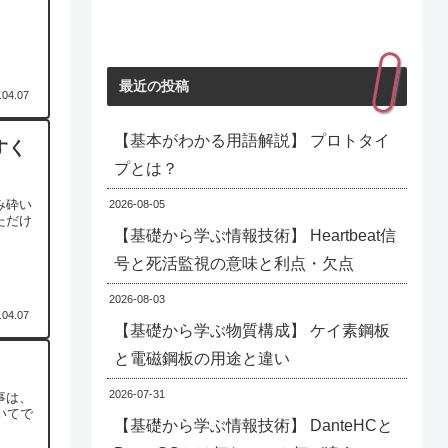
最近の投稿
.04.07
【基本がわかる用語解説】 プロトタイ
すく
プとは？
み砕い
2026-08-05
ただけ
【基礎から学ぶ情報技術】 Heartbeat信
号と死活監視の意味と利点・欠点
2026-08-03
.04.07
【基礎から学ぶ物質構成】 ケイ素鋼板
と電磁鋼板の用途と違い
2026-07-31
事は、
いてで
【基礎から学ぶ情報技術】 DanteHCと