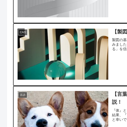
【製図
CAD
製図の基
みました
る」を信
【言
言語
説！
『体』と
結果、『
と幸いで