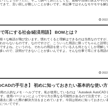
いでしょうか？ただ、そこで調べてみたとしても、規格や法律の原文やその
てきて、言い回しが難しいことが多いです。本記事ではそんなモヤモヤを解
噛み砕いてわかりやすく記述していけたらと思います。今回はPL法(製造物責
説明していきます。
2022
で耳にする社会/経済用語】 BOMとは？
様々な略語が飛び交います。慣れてくると理解はできるのは当然なのですが
わからないものです。なのですけど、こういった用語に限ってちゃんと説明
ですよね。というのも、それらの用語を使っている人も何となくしか理解し
多いので、説明ができないことが多いんですよ。そんな仕事で耳にする用語
てみました。今回はBOMについてです。
2022
toCADの手引き】 初めに知っておきたい基本的な使い方
AD用の人的なメモ・ヘルプです。私が使用しているのは「Autodesk AutoCAD L
」です。使用バージョンによってやり方が異なる可能性があるので注意です。こ
過去に困った際の解決方法をまとめています。今回は初めに知っておきたい
についてです。