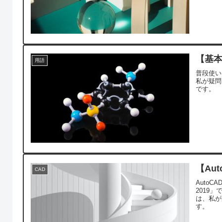
【基本
用語
普段使い
私が疑問
です。
【Au
CAD
AutoC
2019
は、私が
す。