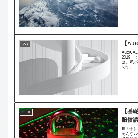
【Au
CAD
AutoC
2019
は、私が
です。
【基礎
ルール
賠償
世の中に
そんなル