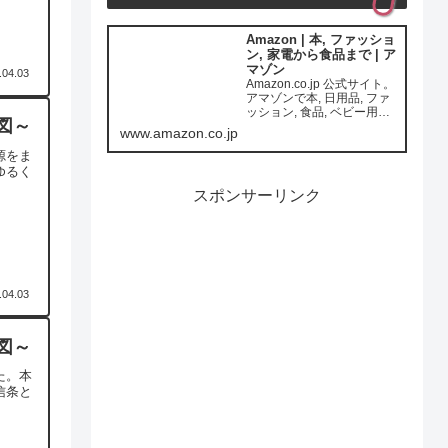
Amazon | 本, ファッショ
ン, 家電から食品まで | ア
マゾン
.04.03
Amazon.co.jp 公式サイト。
アマゾンで本, 日用品, ファ
ッション, 食品, ベビー用品,
図～
カー用品ほか一億種の商品
www.amazon.co.jp
をいつでもお安く。通常配
送無料(一部を除く)
源をま
ゆるく
スポンサーリンク
.04.03
図～
た。本
信条と