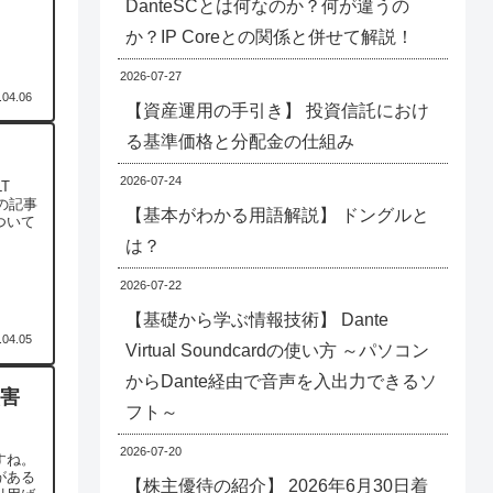
DanteSCとは何なのか？何が違うの
か？IP Coreとの関係と併せて解説！
2026-07-27
.04.06
【資産運用の手引き】 投資信託におけ
る基準価格と分配金の仕組み
2026-07-24
T
の記事
【基本がわかる用語解説】 ドングルと
ついて
は？
2026-07-22
【基礎から学ぶ情報技術】 Dante
.04.05
Virtual Soundcardの使い方 ～パソコン
からDante経由で音声を入出力できるソ
損害
フト～
2026-07-20
すね。
がある
【株主優待の紹介】 2026年6月30日着