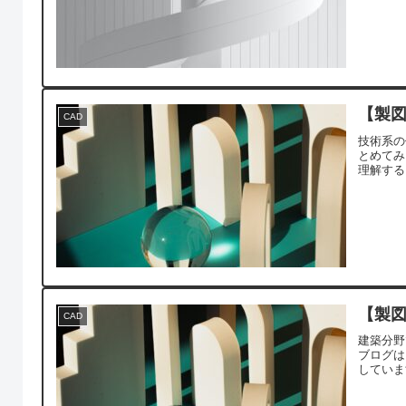
【製図
CAD
技術系の
とめてみ
理解する
【製図
CAD
建築分野
ブログは
していま