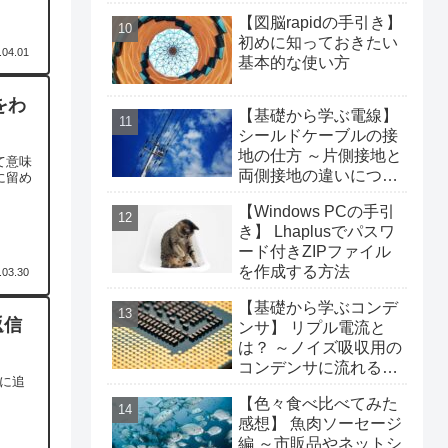
ついて～
【図脳rapidの手引き】
初めに知っておきたい
.04.01
基本的な使い方
をわ
【基礎から学ぶ電線】
シールドケーブルの接
地の仕方 ～片側接地と
て意味
両側接地の違いについ
に留め
て～
【Windows PCの手引
き】 Lhaplusでパスワ
ード付きZIPファイル
を作成する方法
.03.30
【基礎から学ぶコンデ
返信
ンサ】 リプル電流と
は？ ～ノイズ吸収用の
コンデンサに流れる電
表に追
流～
【色々食べ比べてみた
感想】 魚肉ソーセージ
編 ～市販品やネットシ