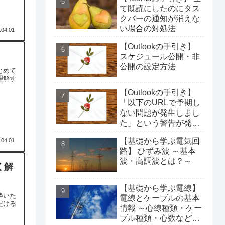
て既読にしたのにタス
クバーの通知が消えな
い場合の対処法
.04.01
【Outlookの手引き】
スケジュール公開・非
公開の設定方法
とめて
理解す
【Outlookの手引き】
「以下のURLで予期し
ない問題が発生しまし
た」という警告が発生
した場合の対処法
【基礎から学ぶ電気回
.04.01
路】 ひずみ波 ～基本
波・高調波とは？～
く解
【基礎から学ぶ電線】
砕いた
電線とケーブルの基本
だける
情報 ～心線種類・ケー
ブル種類・心数などに