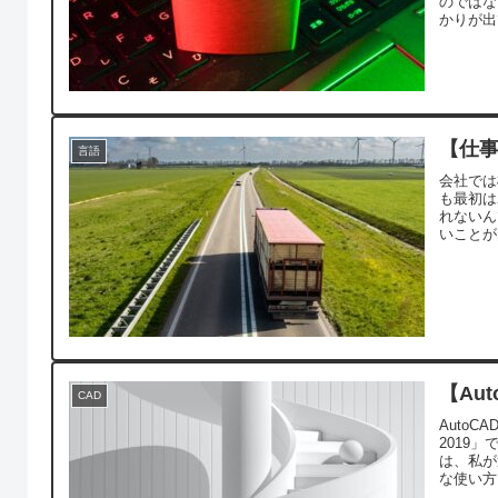
のではな
かりが出
るよう、
について
【仕事
言語
会社では
も最初は
れないん
いことが
をまとめ
【Au
CAD
AutoC
2019
は、私が
な使い方