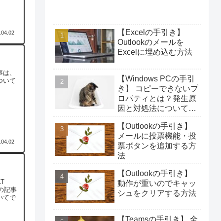
【Excelの手引き】
.04.02
Outlookのメールを
Excelに埋め込む方法
事は、
【Windows PCの手引
ついて
き】 コピーできないプ
ロパティとは？発生原
因と対処法について解
説！
【Outlookの手引き】
メールに投票機能・投
.04.02
票ボタンを追加する方
法
【Outlookの手引き】
T
動作が重いのでキャッ
の記事
シュをクリアする方法
いてで
【Teamsの手引き】 全