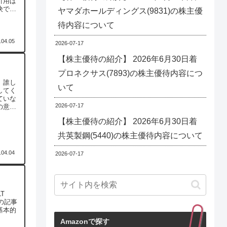
引用ば
決でき
ヤマダホールディングス(9831)の株主優
任法)
待内容について
.04.05
2026-07-17
【株主優待の紹介】 2026年6月30日着
プロネクサス(7893)の株主優待内容につ
、誰し
いて
してく
ていな
2026-07-17
の意味
【株主優待の紹介】 2026年6月30日着
共英製鋼(5440)の株主優待内容について
.04.04
2026-07-17
T
の記事
基本的
Amazonで探す