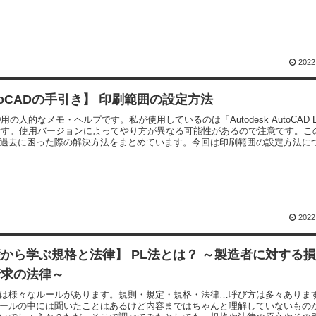
2022
toCADの手引き】 印刷範囲の設定方法
AD用の人的なメモ・ヘルプです。私が使用しているのは「Autodesk AutoCAD L
」です。使用バージョンによってやり方が異なる可能性があるので注意です。こ
過去に困った際の解決方法をまとめています。今回は印刷範囲の設定方法に
2022
から学ぶ規格と法律】 PL法とは？ ～製造者に対する
請求の法律～
は様々なルールがあります。規則・規定・規格・法律…呼び方は多々ありま
ールの中には聞いたことはあるけど内容まではちゃんと理解していないもの