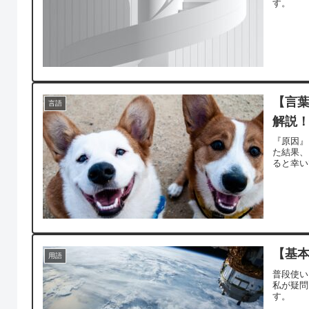
す。
【言
言語
解説
『原因』
た結果、
ると幸い
【基本
用語
普段使い
私が疑問
す。