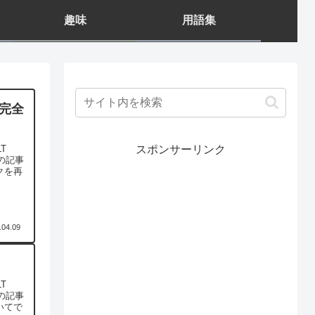
趣味
用語集
・完全
スポンサーリンク
T
の記事
クを再
.04.09
T
の記事
いてで