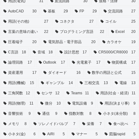
用語(電気)
31
直流回路
30
規格・法律
30
AutoCAD
30
基板
29
FP
29
交流回路
27
用語(その他)
27
コネクタ
27
コイル
25
言葉の意味の違い
22
プログラミング言語
22
Excel
20
圧着端子
20
電気部品・電子部品
20
カラオケ
19
C言語
18
音域
18
設計思想
17
CR5000/CR8000
17
論理回路
17
Outlook
17
光電素子
17
物質構成
17
資産運用
17
ダイオード
16
数学の用語と公式
15
用語(機械)
15
ギャンブル
14
三相交流
13
電線
13
三角関数
12
センサ
12
Teams
11
用語(社会・経済)
11
用語(物理)
11
微分
10
電気設備
9
用語(決まり事)
9
音響技術
9
通信
9
指数対数
8
小ネタ(未分類)
8
メモリ
8
ソレノイドバルブ
7
栄養
7
食べ比べ
7
小ネタ(金)
6
AiRI
5
マナー
5
図脳rapid
5