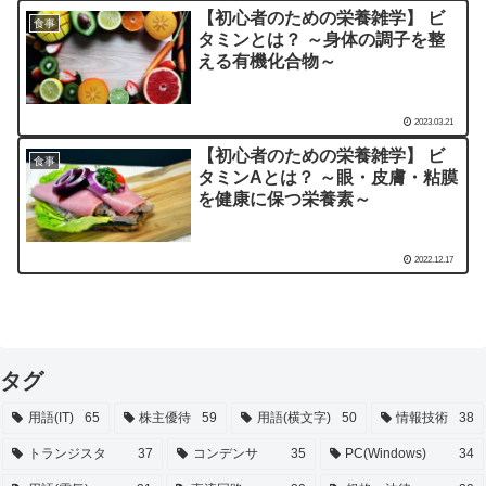
【初心者のための栄養雑学】 ビ
食事
タミンとは？ ～身体の調子を整
える有機化合物～
2023.03.21
【初心者のための栄養雑学】 ビ
食事
タミンAとは？ ～眼・皮膚・粘膜
を健康に保つ栄養素～
2022.12.17
タグ
用語(IT)
65
株主優待
59
用語(横文字)
50
情報技術
38
トランジスタ
37
コンデンサ
35
PC(Windows)
34