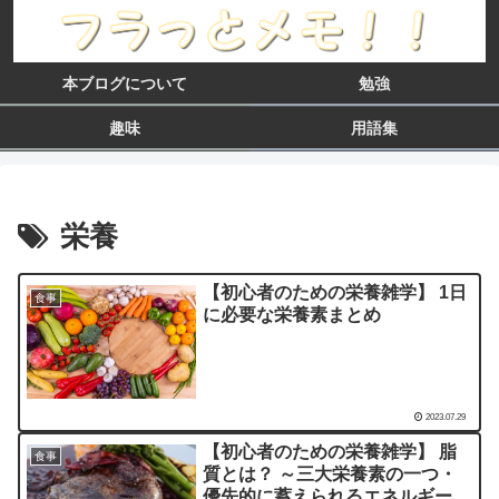
本ブログについて
勉強
趣味
用語集
栄養
【初心者のための栄養雑学】 1日
食事
に必要な栄養素まとめ
2023.07.29
【初心者のための栄養雑学】 脂
食事
質とは？ ～三大栄養素の一つ・
優先的に蓄えられるエネルギー源