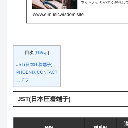
本からわかりやすく解説し
www.elmusicwisdom.site
目次
[
非表示
]
JST(日本圧着端子)
PHOENIX CONTACT
ニチフ
JST(日本圧着端子)
種類
型番例