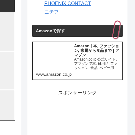
PHOENIX CONTACT
ニチフ
Amazonで探す
Amazon | 本, ファッショ
ン, 家電から食品まで | ア
マゾン
Amazon.co.jp 公式サイト。
アマゾンで本, 日用品, ファ
ッション, 食品, ベビー用品,
カー用品ほか一億種の商品
www.amazon.co.jp
をいつでもお安く。通常配
送無料(一部を除く)
スポンサーリンク