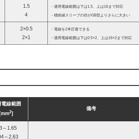
1.5
・適用電線範囲は下は1.5、上は16まで対応
4
・標絶縁スリーブの径がGB型よりさらに大きい
2×0.5
・電線を2本圧着できる
2×1
・適用電線範囲は下は0.5×2、上は16×2まで対応
用電線範囲
備考
2
[mm
]
.3～1.65
04～2.63