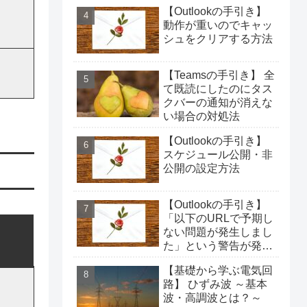
【Outlookの手引き】
動作が重いのでキャッ
シュをクリアする方法
【Teamsの手引き】 全
て既読にしたのにタス
クバーの通知が消えな
い場合の対処法
【Outlookの手引き】
スケジュール公開・非
公開の設定方法
【Outlookの手引き】
「以下のURLで予期し
ない問題が発生しまし
た」という警告が発生
した場合の対処法
【基礎から学ぶ電気回
路】 ひずみ波 ～基本
波・高調波とは？～