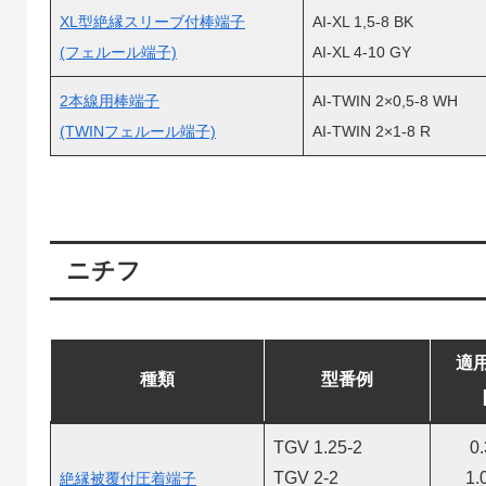
XL型絶縁スリーブ付棒端子
AI-XL 1,5-8 BK
(フェルール端子)
AI-XL 4-10 GY
2本線用棒端子
AI-TWIN 2×0,5-8 WH
(TWINフェルール端子)
AI-TWIN 2×1-8 R
ニチフ
適
種類
型番例
TGV 1.25-2
0
TGV 2-2
1.
絶縁被覆付圧着端子