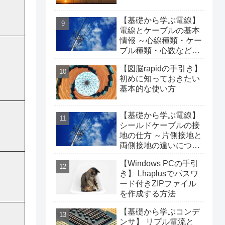
【基礎から学ぶ電線】
電線とケーブルの基本
情報 ～心線種類・ケー
ブル種類・心数などに
ついて～
【図脳rapidの手引き】
初めに知っておきたい
基本的な使い方
【基礎から学ぶ電線】
シールドケーブルの接
地の仕方 ～片側接地と
両側接地の違いについ
て～
【Windows PCの手引
き】 Lhaplusでパスワ
ード付きZIPファイル
を作成する方法
【基礎から学ぶコンデ
ンサ】 リプル電流と