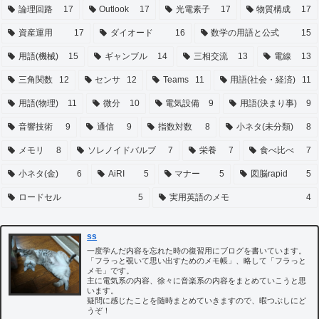
論理回路
17
Outlook
17
光電素子
17
物質構成
17
資産運用
17
ダイオード
16
数学の用語と公式
15
用語(機械)
15
ギャンブル
14
三相交流
13
電線
13
三角関数
12
センサ
12
Teams
11
用語(社会・経済)
11
用語(物理)
11
微分
10
電気設備
9
用語(決まり事)
9
音響技術
9
通信
9
指数対数
8
小ネタ(未分類)
8
メモリ
8
ソレノイドバルブ
7
栄養
7
食べ比べ
7
小ネタ(金)
6
AiRI
5
マナー
5
図脳rapid
5
ロードセル
5
実用英語のメモ
4
ss
一度学んだ内容を忘れた時の復習用にブログを書いています。
「フラっと覗いて思い出すためのメモ帳」、略して「フラっと
メモ」です。
主に電気系の内容、徐々に音楽系の内容をまとめていこうと思
います。
疑問に感じたことを随時まとめていきますので、暇つぶしにど
うぞ！