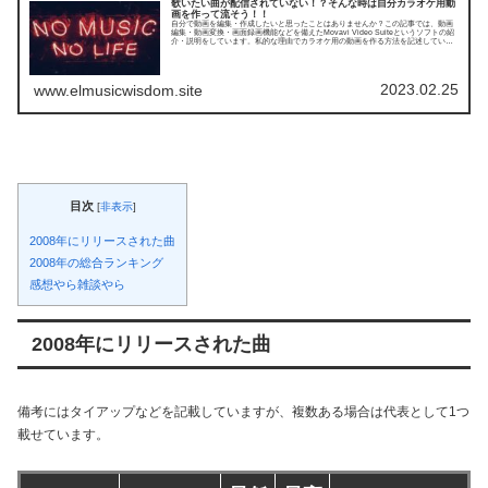
歌いたい曲が配信されていない！？そんな時は自分カラオケ用動
画を作って流そう！！
自分で動画を編集・作成したいと思ったことはありませんか？この記事では、動画
編集・動画変換・画面録画機能などを備えたMovavi Video Suiteというソフトの紹
介・説明をしています。私的な理由でカラオケ用の動画を作る方法を記述していま
す。
2023.02.25
www.elmusicwisdom.site
目次
[
非表示
]
2008年にリリースされた曲
2008年の総合ランキング
感想やら雑談やら
2008年にリリースされた曲
備考にはタイアップなどを記載していますが、複数ある場合は代表として1つ
載せています。