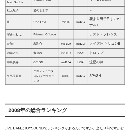
feat. SoulJa
秋元順子
愛のままで…
－
花より男子F（ファイ
嵐
One Love
mid1D
mid2G
ナル）
ラスト・フレンズ
宇多田ヒカル
Prisoner Of Love
クイズ!ヘキサゴンII
羞恥心
羞恥心
mid1D#
mid2G
ドロップ
湘南乃風
黄金魂
mid1G#
hiA#
流星の絆
中島美嘉
ORION
mid1F#
hiD#
ニホンノミカタ
SPASH
矢島美容室
-ネバダカラキマ
mid1F
mid2G
シタ-
2008年の総合ランキング
LIVE DAMとJOYSOUNDでランキングがあるわけですが、当たり前ですがど