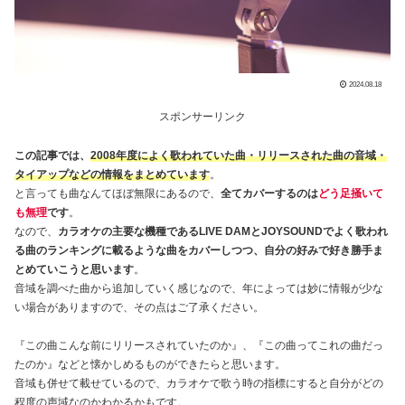
2024.08.18
スポンサーリンク
この記事では、
2008年度によく歌われていた曲・リリースされた曲の音域・
タイアップなどの情報をまとめています
。
と言っても曲なんてほぼ無限にあるので、
全てカバーするのは
どう足掻いて
も無理
です
。
なので、
カラオケの主要な機種であるLIVE DAMとJOYSOUNDでよく歌われ
る曲のランキングに載るような曲をカバーしつつ、自分の好みで好き勝手ま
とめていこうと思います
。
音域を調べた曲から追加していく感じなので、年によっては妙に情報が少な
い場合がありますので、その点はご了承ください。
『この曲こんな前にリリースされていたのか』、『この曲ってこれの曲だっ
たのか』などと懐かしめるものができたらと思います。
音域も併せて載せているので、カラオケで歌う時の指標にすると自分がどの
程度の声域なのかわかるかもです。