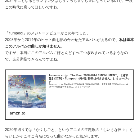
2024年にもなるとランキングはもうぐっちゃぐちゃになっているので、一度
この時代に戻ってほしいですわ。
「flumpool」のメジャーデビューがこの年でした。
2008年から2014年のヒット曲を詰め合わせたアルバムがあるので、
私は基本
このアルバムの曲しか知りません
。
ですが、本当にこのアルバムにほとんどすべてつぎ込まれているようなの
で、充分満足できるんですよね。
Amazon.co.jp: The Best 2008-2014「MONUMENT」【通常
盤】(2CD) - flumpool (外付け特典は付きません。): ミュージッ
ク
Amazon.co.jp: The Best 2008-2014「MONUMENT」【通常盤】(2CD) - flumpool
(外付け特典は付きません。): ミュージック
amzn.to
2020年辺りでは「かくしごと」というアニメの主題歌の「ちいさな日々」く
らいしかそこそこ有名になった曲がなかった気がします。