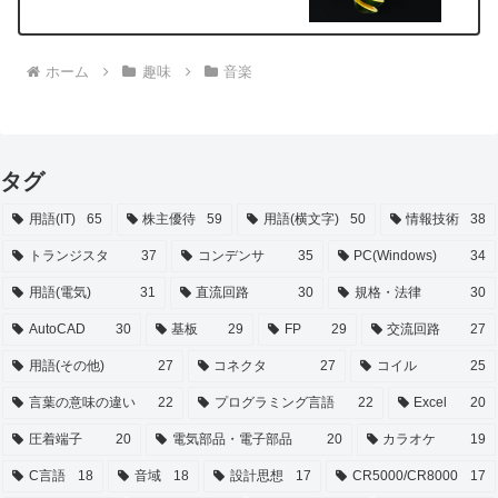
ホーム
趣味
音楽
タグ
用語(IT)
65
株主優待
59
用語(横文字)
50
情報技術
38
トランジスタ
37
コンデンサ
35
PC(Windows)
34
用語(電気)
31
直流回路
30
規格・法律
30
AutoCAD
30
基板
29
FP
29
交流回路
27
用語(その他)
27
コネクタ
27
コイル
25
言葉の意味の違い
22
プログラミング言語
22
Excel
20
圧着端子
20
電気部品・電子部品
20
カラオケ
19
C言語
18
音域
18
設計思想
17
CR5000/CR8000
17