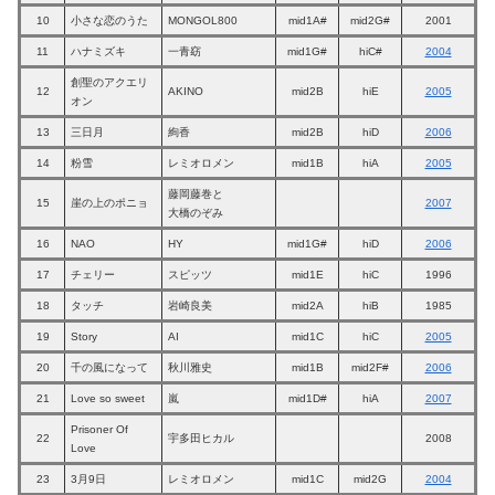
10
小さな恋のうた
MONGOL800
mid1A#
mid2G#
2001
11
ハナミズキ
一青窈
mid1G#
hiC#
2004
創聖のアクエリ
12
AKINO
mid2B
hiE
2005
オン
13
三日月
絢香
mid2B
hiD
2006
14
粉雪
レミオロメン
mid1B
hiA
2005
藤岡藤巻と
15
崖の上のポニョ
2007
大橋のぞみ
16
NAO
HY
mid1G#
hiD
2006
17
チェリー
スピッツ
mid1E
hiC
1996
18
タッチ
岩崎良美
mid2A
hiB
1985
19
Story
AI
mid1C
hiC
2005
20
千の風になって
秋川雅史
mid1B
mid2F#
2006
21
Love so sweet
嵐
mid1D#
hiA
2007
Prisoner Of
22
宇多田ヒカル
2008
Love
23
3月9日
レミオロメン
mid1C
mid2G
2004