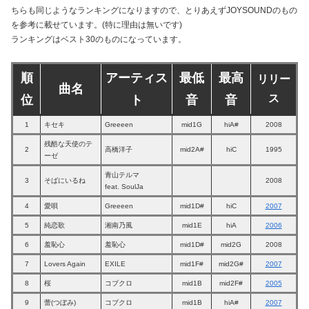
ちらも同じようなランキングになりますので、とりあえずJOYSOUNDのもの
を参考に載せています。(特に理由は無いです)
ランキングはベスト30のものになっています。
順
アーティス
最低
最高
リリー
曲名
ス
位
ト
音
音
1
キセキ
Greeeen
mid1G
hiA#
2008
残酷な天使のテ
2
高橋洋子
mid2A#
hiC
1995
ーゼ
青山テルマ
3
そばにいるね
2008
feat. SoulJa
4
愛唄
Greeeen
mid1D#
hiC
2007
5
純恋歌
湘南乃風
mid1E
hiA
2006
6
羞恥心
羞恥心
mid1D#
mid2G
2008
7
Lovers Again
EXILE
mid1F#
mid2G#
2007
8
桜
コブクロ
mid1B
mid2F#
2005
9
蕾(つぼみ)
コブクロ
mid1B
hiA#
2007