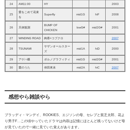
24
AM11:00
HY
2003
愛をこめて花束
25
Superfly
mid1G
hiF
2008
を
BUMP OF
26
天体観測
lowG#
mid2G#
2001
CHICKEN
27
WINDING ROAD
絢香×コブクロ
2007
サザンオールスター
28
TSUNAMI
mid1A
hiD
2000
ズ
29
アゲハ蝶
ポルノグラフィティ
mid1G
mid2G#
2001
30
愛のうた
倖田來未
mid2A
hiC
2007
感想やら雑談やら
ブラッディ・マンデイ、ROOKIES、エジソンの母、セレブと貧乏太郎、花よ
り男子F…この頃やっていたドラマは内容は記憶にほとんど残ってないけど母
が見ていたので一緒に見ていた覚えがあります。