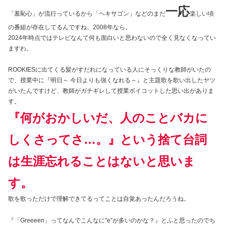
一応
「羞恥心」が流行っているから「ヘキサゴン」などのまだ
楽しい頃
の番組が存在してるんですね、2008年なら。
2024年時点ではテレビなんて何も面白いと思わないので全く見なくなってい
ますわ。
ROOKIESに出てくる髪がすだれになっている人にそっくりな教師がいたの
で、授業中に『明日～ 今日よりも強くなれる～』と主題歌を歌い出したヤツ
がいたんですけど、教師がガチギレして授業ボイコットした思い出がありま
す。
『何がおかしいだ、人のことバカに
しくさってさ…。』という捨て台詞
は生涯忘れることはないと思いま
す。
歌を歌っただけで理解できてるってことは自覚あったんだろうね。
『「Greeeen」ってなんでこんなに”e”が多いのかな？』とふと思ったのでち