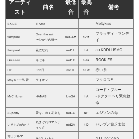
アーティ
最低
最高
曲名
備考
スト
音
音
Meltykiss
EXILE
Ti Amo
ブラッディ・マンデ
Over the rain
flumpool
mid1C#
hiA#
〜ひかりの橋〜
イ
au KDDI LISMO
flumpool
花になれ
mid1E
hiA
ROOKIES
Greeeen
キセキ
mid1G
hiA#
赤い糸
HY
366日
mid1F
hiG#
マクロスF
May’n / 中島 愛
ライオン
コード・ブルー
-ドクターヘリ緊急救
Mr.Children
HANABI
lowG#
hiA
命-
エジソンの母
Superfly
愛をこめて花束を
mid1G
hiF
気まぐれロマンテ
セレブと貧乏太郎
いきものがかり
mid2A
hiD
ィック
青山テルマ
NTT DoCoMo
そばにいるね