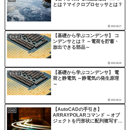
とは？マイクロプロセッサとは？
2022.08.27
【基礎から学ぶコンデンサ】 コ
電気電子
ンデンサとは？ ～電荷を貯蓄・
放出できる部品～
2022.08.26
【基礎から学ぶコンデンサ】 電
電気電子
荷と静電気 ～静電気の発生原理
～
2022.08.22
【AutoCADの手引き】
CAD
ARRAYPOLARコマンド ～オブ
ジェクトを円形状に配列複写する
～