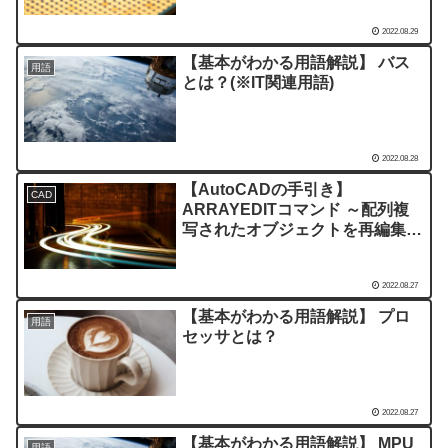
2022.08.29
【基本がわかる用語解説】 バス
用語
とは？(※IT関連用語)
2022.08.28
【AutoCADの手引き】
CAD
ARRAYEDITコマンド ～配列複
写されたオブジェクトを再編集す
る～
2022.08.27
【基本がわかる用語解説】 プロ
用語
セッサとは？
2022.08.27
【基本がわかる用語解説】 MPU
用語