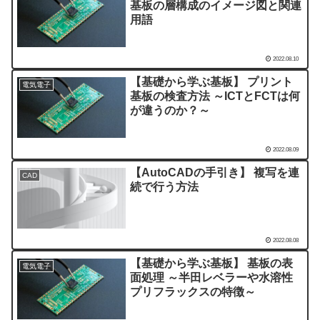
基板の層構成のイメージ図と関連
用語
2022.08.10
【基礎から学ぶ基板】 プリント
電気電子
基板の検査方法 ～ICTとFCTは何
が違うのか？～
2022.08.09
【AutoCADの手引き】 複写を連
CAD
続で行う方法
2022.08.08
【基礎から学ぶ基板】 基板の表
電気電子
面処理 ～半田レベラーや水溶性
プリフラックスの特徴～