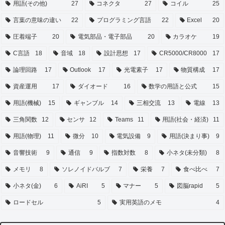
用語(その他)
27
コネクタ
27
コイル
25
言葉の意味の違い
22
プログラミング言語
22
Excel
20
圧着端子
20
電気部品・電子部品
20
カラオケ
19
C言語
18
音域
18
設計思想
17
CR5000/CR8000
17
論理回路
17
Outlook
17
光電素子
17
物質構成
17
資産運用
17
ダイオード
16
数学の用語と公式
15
用語(機械)
15
ギャンブル
14
三相交流
13
電線
13
三角関数
12
センサ
12
Teams
11
用語(社会・経済)
11
用語(物理)
11
微分
10
電気設備
9
用語(決まり事)
9
音響技術
9
通信
9
指数対数
8
小ネタ(未分類)
8
メモリ
8
ソレノイドバルブ
7
栄養
7
食べ比べ
7
小ネタ(金)
6
AiRI
5
マナー
5
図脳rapid
5
ロードセル
5
実用英語のメモ
4