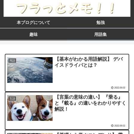
本ブログについて
勉強
趣味
用語集
【基本がわかる用語解説】 デバ
用語
イスドライバとは？
2022.09.03
【言葉の意味の違い】 『乗る』
言語
と『載る』の違いをわかりやすく
解説！
2022.09.02