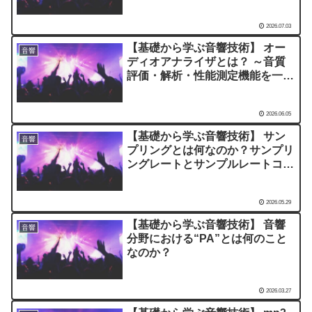
2026.07.03
【基礎から学ぶ音響技術】 オー
音響
ディオアナライザとは？ ～音質
評価・解析・性能測定機能を一纏
めにした装置～
2026.06.05
【基礎から学ぶ音響技術】 サン
音響
プリングとは何なのか？サンプリ
ングレートとサンプルレートコン
バータ(SRC)の解説
2026.05.29
【基礎から学ぶ音響技術】 音響
音響
分野における“PA”とは何のこと
なのか？
2026.03.27