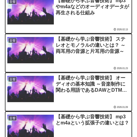
【基礎から学ぶ音響技術】 mp3
音響
やm4aなどのオーディオデータが
再生される仕組み
2026.02.13
【基礎から学ぶ音響技術】 ステ
音響
レオとモノラルの違いとは？ ～
両耳用の音源と片耳用の音源～
2026.01.23
【基礎から学ぶ音響技術】 オー
音響
ディオの基本知識 ～音楽制作に
関わる用語であるDAWとDTMの
意味～
2026.01.09
【基礎から学ぶ音響技術】 mp3
音響
とm4aという拡張子の違いとは？