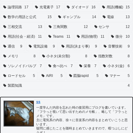
論理回路
17
光電素子
17
ダイオード
16
用語(機械)
15
数学の用語と公式
15
ギャンブル
14
電線
13
三相交流
13
三角関数
12
センサ
12
用語(社会・経済)
11
Teams
11
用語(物理)
11
微分
10
通信
9
電気設備
9
用語(決まり事)
9
音響技術
9
メモリ
8
小ネタ(未分類)
8
指数対数
8
ソレノイドバルブ
7
食べ比べ
7
栄養
7
小ネタ(金)
6
ロードセル
5
AiRI
5
図脳rapid
5
マナー
5
製図知識
4
ss
一度学んだ内容を忘れた時の復習用にブログを書いています。
「フラっと覗いて思い出すためのメモ帳」、略して「フラっと
メモ」です。
主に電気系の内容、徐々に音楽系の内容をまとめていこうと思
います。
疑問に感じたことを随時まとめていきますので、暇つぶしにど
うぞ！