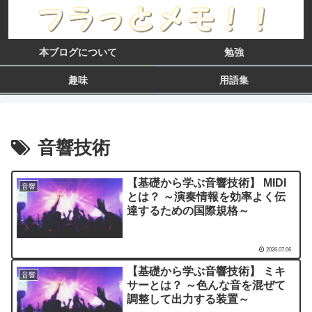
本ブログについて
勉強
趣味
用語集
音響技術
【基礎から学ぶ音響技術】 MIDI
音響
とは？ ～演奏情報を効率よく伝
達するための国際規格～
2026.07.06
【基礎から学ぶ音響技術】 ミキ
音響
サーとは？ ～色んな音を混ぜて
調整して出力する装置～