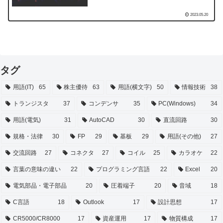
2023.05.20
タグ
用語(IT)
65
株主優待
63
用語(横文字)
50
情報技術
38
トランジスタ
37
コンデンサ
35
PC(Windows)
34
用語(電気)
31
AutoCAD
30
直流回路
30
規格・法律
30
FP
29
基板
29
用語(その他)
27
交流回路
27
コネクタ
27
コイル
25
カラオケ
22
言葉の意味の違い
22
プログラミング言語
22
Excel
20
電気部品・電子部品
20
圧着端子
20
音域
18
C言語
18
Outlook
17
設計思想
17
CR5000/CR8000
17
資産運用
17
物質構成
17