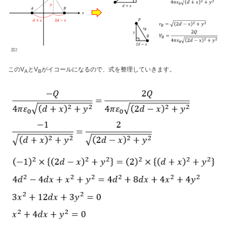
図2
このV
とV
がイコールになるので、式を整理していきます。
A
B