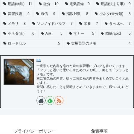
用語(物理)
11
微分
10
電気設備
9
用語(決まり事)
9
音響技術
9
通信
9
指数対数
8
小ネタ(未分類)
8
メモリ
8
ソレノイドバルブ
7
栄養
7
食べ比べ
7
小ネタ(金)
6
AiRI
5
マナー
5
図脳rapid
5
ロードセル
5
実用英語のメモ
4
ss
一度学んだ内容を忘れた時の復習用にブログを書いています。
「フラっと覗いて思い出すためのメモ帳」、略して「フラっと
メモ」です。
主に電気系の内容、徐々に音楽系の内容をまとめていこうと思
います。
疑問に感じたことを随時まとめていきますので、暇つぶしにど
うぞ！
プライバシーポリシー
免責事項