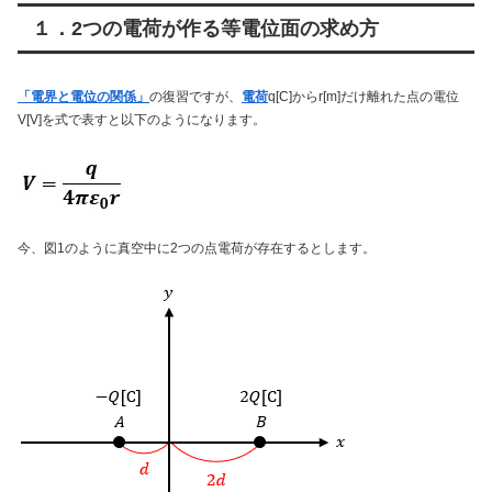
１．2つの電荷が作る等電位面の求め方
「電界と電位の関係」
の復習ですが、
電荷
q[C]からr[m]だけ離れた点の電位
V[V]を式で表すと以下のようになります。
今、図1のように真空中に2つの点電荷が存在するとします。