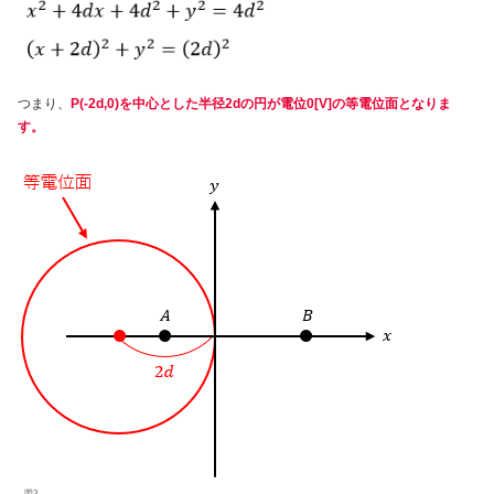
つまり、
P(-2d,0)を中心とした半径2dの円が電位0[V]の等電位面となりま
す。
図3