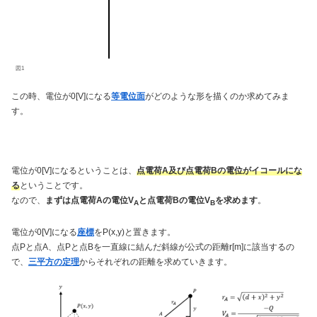
図1
この時、電位が0[V]になる
等電位面
がどのような形を描くのか求めてみま
す。
電位が0[V]になるということは、
点電荷A及び点電荷Bの電位がイコールにな
る
ということです。
なので、
まずは点電荷Aの電位V
と点電荷Bの電位V
を求めます
。
A
B
電位が0[V]になる
座標
をP(x,y)と置きます。
点Pと点A、点Pと点Bを一直線に結んだ斜線が公式の距離r[m]に該当するの
で、
三平方の定理
からそれぞれの距離を求めていきます。