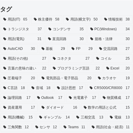
タグ
用語(IT)
65
株主優待
58
用語(横文字)
50
情報技術
38
トランジスタ
37
コンデンサ
35
PC(Windows)
34
用語(電気)
31
直流回路
30
規格・法律
30
AutoCAD
30
基板
29
FP
29
交流回路
27
用語(その他)
27
コネクタ
27
コイル
25
言葉の意味の違い
22
プログラミング言語
22
Excel
20
圧着端子
20
電気部品・電子部品
20
カラオケ
19
C言語
18
音域
18
設計思想
17
CR5000/CR8000
17
論理回路
17
Outlook
17
光電素子
17
物質構成
17
資産運用
17
ダイオード
16
数学の用語と公式
15
用語(機械)
15
ギャンブル
14
三相交流
13
電線
13
三角関数
12
センサ
12
Teams
11
用語(社会・経済)
11