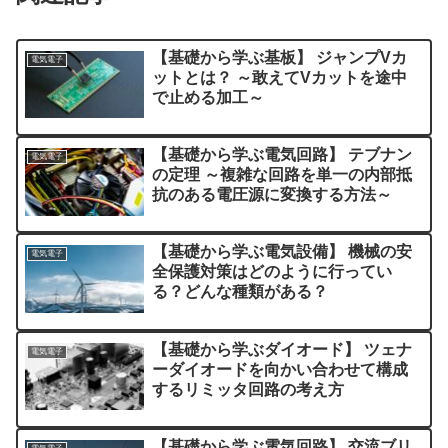
【基礎から学ぶ基板】 ジャンプVカ
電気電子
ットとは？ ～敢えてVカットを途中
で止める加工～
【基礎から学ぶ電気回路】 テブナン
電気電子
の定理 ～複雑な回路を単一の内部抵
抗のある電圧源に変換する方法～
【基礎から学ぶ電気設備】 機械の安
電気電子
全保護対策はどのように行ってい
る？どんな種類がある？
【基礎から学ぶダイオード】 ツェナ
電気電子
ーダイオードを向かい合わせて構成
するリミッタ回路の考え方
【基礎から学ぶ電気回路】 交流ブリ