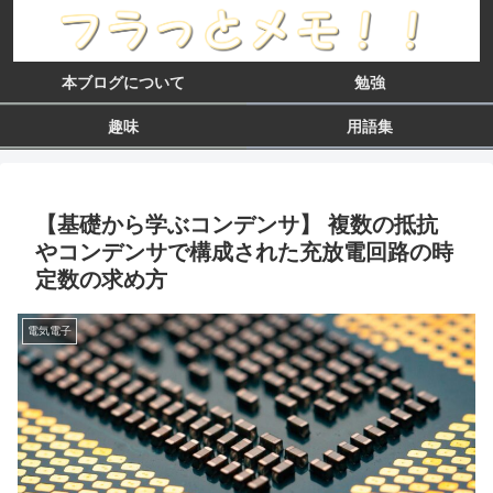
本ブログについて
勉強
趣味
用語集
【基礎から学ぶコンデンサ】 複数の抵抗
やコンデンサで構成された充放電回路の時
定数の求め方
電気電子