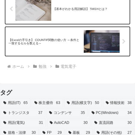
【基本がわかる用語解説】 5W1Hとは？
【Excelの手引き】 COUNTIF関数の使い方 ～条件と
一致するセルを数える～
ホーム
勉強
電気電子
タグ
用語(IT)
65
株主優待
63
用語(横文字)
50
情報技術
38
トランジスタ
37
コンデンサ
35
PC(Windows)
34
用語(電気)
31
AutoCAD
30
直流回路
30
規格・法律
30
FP
29
基板
29
用語(その他)
27