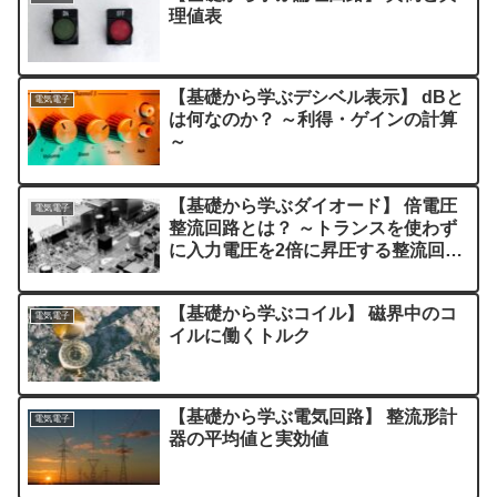
理値表
【基礎から学ぶデシベル表示】 dBと
電気電子
は何なのか？ ～利得・ゲインの計算
～
【基礎から学ぶダイオード】 倍電圧
電気電子
整流回路とは？ ～トランスを使わず
に入力電圧を2倍に昇圧する整流回路
～
【基礎から学ぶコイル】 磁界中のコ
電気電子
イルに働くトルク
【基礎から学ぶ電気回路】 整流形計
電気電子
器の平均値と実効値