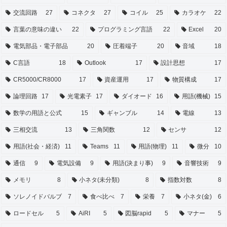
交流回路
27
コネクタ
27
コイル
25
カラオケ
22
言葉の意味の違い
22
プログラミング言語
22
Excel
20
電気部品・電子部品
20
圧着端子
20
音域
18
C言語
18
Outlook
17
設計思想
17
CR5000/CR8000
17
資産運用
17
物質構成
17
論理回路
17
光電素子
17
ダイオード
16
用語(機械)
15
数学の用語と公式
15
ギャンブル
14
電線
13
三相交流
13
三角関数
12
センサ
12
用語(社会・経済)
11
Teams
11
用語(物理)
11
微分
10
通信
9
電気設備
9
用語(決まり事)
9
音響技術
9
メモリ
8
小ネタ(未分類)
8
指数対数
8
ソレノイドバルブ
7
食べ比べ
7
栄養
7
小ネタ(金)
6
ロードセル
5
AiRI
5
図脳rapid
5
マナー
5